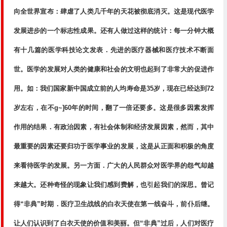
向全世界宣布：肆虐了人类几千年的天花被彻底消灭。这是现代医学
发展进步的一个标志性成果。还有人做过这样的统计：每一分钟大概
有十几篇的医学科技论文发表．先进的医疗器械和医疗技术不断面
世。医学的发展对人类的健康和社会的文明也起到了非常大的促进作
用。如：我们国家新中国成立前的人均寿命是35岁，现在已经达到72
岁左右，在不g~]60年的时间，翻了一倍还要多。这是很多因素发挥
作用的结果．有政治因素，有社会体制和经济发展因素，然而，其中
最重要的因素还要归功于医学事业的发展，这是从正面和积极的角度
来看待医学的发展。另一方面．广大的人民群众对医学界的怨气却越
来越大。还种奇怪的现象让我们感到费解，也引起我们的深思。曾记
得“非典”时期．医疗卫生战线的白衣天使在第一线奋斗，前仆后继。
让人们认识到了白衣天使的价值和美丽。但“非典”过后，人们对医疗