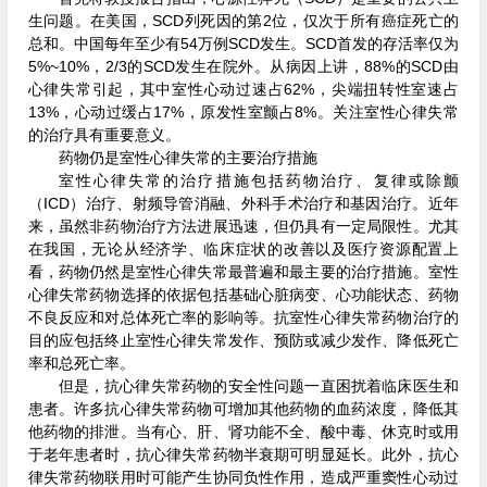
生问题。在美国，SCD列死因的第2位，仅次于所有癌症死亡的
总和。中国每年至少有54万例SCD发生。SCD首发的存活率仅为
5%~10%，2/3的SCD发生在院外。从病因上讲，88%的SCD由
心律失常引起，其中室性心动过速占62%，尖端扭转性室速占
13%，心动过缓占17%，原发性室颤占8%。关注室性心律失常
的治疗具有重要意义。
药物仍是室性心律失常的主要治疗措施
室性心律失常的治疗措施包括药物治疗、复律或除颤
（ICD）治疗、射频导管消融、外科手术治疗和基因治疗。近年
来，虽然非药物治疗方法进展迅速，但仍具有一定局限性。尤其
在我国，无论从经济学、临床症状的改善以及医疗资源配置上
看，药物仍然是室性心律失常最普遍和最主要的治疗措施。室性
心律失常药物选择的依据包括基础心脏病变、心功能状态、药物
不良反应和对总体死亡率的影响等。抗室性心律失常药物治疗的
目的应包括终止室性心律失常发作、预防或减少发作、降低死亡
率和总死亡率。
但是，抗心律失常药物的安全性问题一直困扰着临床医生和
患者。许多抗心律失常药物可增加其他药物的血药浓度，降低其
他药物的排泄。当有心、肝、肾功能不全、酸中毒、休克时或用
于老年患者时，抗心律失常药物半衰期可明显延长。此外，抗心
律失常药物联用时可能产生协同负性作用，造成严重窦性心动过