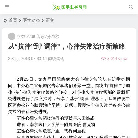
首页
医学动态
正文
字数 2209
阅读7分21秒
从“抗律”到“调律”，心律失常治疗新策略
3 8 月, 2013 07:30:42
阅读模式
5,014 views
2月23日，第九届国际络病大会心律失常论坛在沪举办期
间，中外心血管领域的专家学者们齐聚一堂，围绕由“抗律”到“调
律”抗心律失常治疗策略的转变，对心律失常治疗领域的最新研
究进展进行了深入探讨，分享了基于“调律”理念下，我国传统中
医药参松养心胶囊治疗早搏、房颤、缓慢性心律失常等各类心律
失常的最新研究进展。
室性心律失常药物治疗的现状与未来挑战
讲者：南京医科大学第一附属医院 曹克将
室性心律失常危害严重，需得到重视
曹克将教授报告指出，心源性猝死（SCD）是重要的公共卫