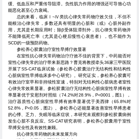
缓、低血压和严重传导阻滞。负性肌力作用的增强还可导致心功
能恶化甚至心力衰竭。
总的来看，临床Ⅰ~Ⅳ类抗心律失常药物疗效欠佳，不但不
能根治心律失常，多数还具有明显的心脏和（或）心脏外副作
用，尤其是长期应用时；除β受体阻滞剂外，抗心律失常药物并
不能降低死亡率（尤其是心梗后慢性心衰患者），也不能作为
SCD的一级预防药物。
参松养心胶囊治疗室性早搏疗效显著
在室性抗心律失常药物治疗疗效不佳的背景下，中药能否对
室性心律失常的治疗带来新思路？曹克将教授牵头36家三甲医院
开展了SS-CAT临床试验（参松养心胶囊治疗无结构性和结构性
心脏病室性早搏临床多中心研究）。研究证实，参松养心胶囊可
有效治疗室早和非持续性室速，特别对无结构性心脏病患者室性
心律失常效果显著。参松胶囊治疗无结构性心脏病室性早搏有效
率显著优于安慰剂对照组（74.2%对28.9%，P<0001，图1），
治疗器质性心脏病室性早搏有效率显著优于美西律（65.8%对
52.8%，P<0.05，图2）。参松养心还能显著改善室性早搏患者
的心悸、乏力、失眠等临床症状，本研究未观察到参松胶囊病例
发生心脏不良反应。SS-CAT研究表明，参松养心胶囊用于室性
早搏安全性及有效性兼顾。
抗心律失常药物的未来发展方向