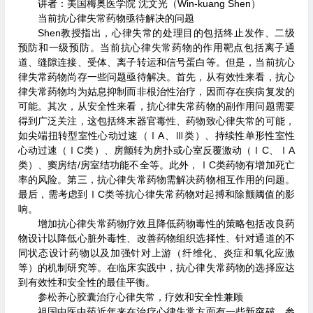
讲者：美国梅奥医学院 沈文光（Win-kuang Shen）
当前抗心律失常药物亟待解决的问题
Shen教授指出，心律失常的处理目的包括终止发作、二级
预防和一级预防。当前抗心律失常药物的作用靶点包括离子通
道、缝隙连接、受体、离子转运和信号蛋白等。但是，当前抗心
律失常药物尚存一些问题亟待解决。首先，从有效性来看，抗心
律失常药物均为姑息抑制而非根治性治疗，因而存在疾病复发的
可能。其次，从安全性来看，抗心律失常药物的副作用问题需要
得到广泛关注，这包括终末器官毒性、药物致心律失常的可能，
如尖端扭转型室性心动过速（ⅠA、Ⅲ类）、持续性单形性室性
心动过速（ⅠC类）、房颤转为房扑或心室反覆激动（ⅠC、ⅠA
类）、窦房结/房室结功能不全等。此外，ⅠC类药物有增加死亡
率的风险。第三，抗心律失常药物需解决药物相互作用的问题。
最后，需考虑到ⅠC类等抗心律失常药物对起搏和除颤阈值的影
响。
增加抗心律失常药物疗效且降低药物毒性的策略包括改良药
物设计以降低心脏外毒性、改善药物组织选择性、针对通道的不
同状态设计药物以及加强针对上游（纤维化、炎症和氧化应激
等）的机制研究等。在临床实践中，抗心律失常药物的选择应达
到有效性和安全性的最佳平衡。
参松养心胶囊治疗心律失常，疗效和安全性兼顾
祖国中医中药近年来在治疗心律失常方面有一些新突破。参