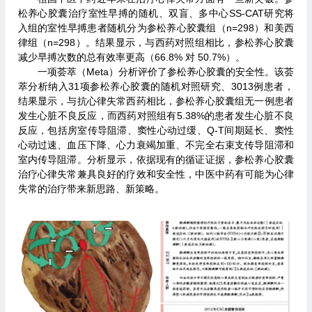
松养心胶囊治疗室性早搏的随机、双盲、多中心SS-CAT研究将
入组的室性早搏患者随机分为参松养心胶囊组（n=298）和美西
律组（n=298）。结果显示，与西药对照组相比，参松养心胶囊
减少早搏次数的总有效率更高（66.8% 对 50.7%）。
一项荟萃（Meta）分析评价了参松养心胶囊的安全性。该荟
萃分析纳入31项参松养心胶囊的随机对照研究、3013例患者，
结果显示，与抗心律失常西药相比，参松养心胶囊组无一例患者
发生心脏不良反应，而西药对照组有5.38%的患者发生心脏不良
反应，包括房室传导阻滞、窦性心动过缓、Q-T间期延长、窦性
心动过速、血压下降、心力衰竭加重、不完全右束支传导阻滞和
室内传导阻滞。分析显示，依据现有的循证证据，参松养心胶囊
治疗心律失常兼具良好的疗效和安全性，中医中药有可能为心律
失常的治疗带来新思路、新策略。