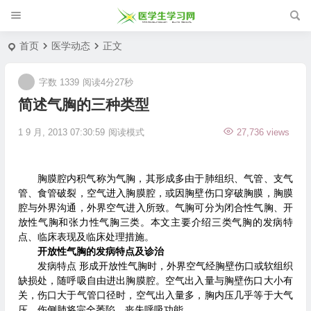
首页
医学动态
正文
字数 1339
阅读4分27秒
简述气胸的三种类型
1 9 月, 2013 07:30:59
阅读模式
27,736 views
胸膜腔内积气称为气胸，其形成多由于肺组织、气管、支气
管、食管破裂，空气进入胸膜腔，或因胸壁伤口穿破胸膜，胸膜
腔与外界沟通，外界空气进入所致。气胸可分为闭合性气胸、开
放性气胸和张力性气胸三类。本文主要介绍三类气胸的发病特
点、临床表现及临床处理措施。
开放性气胸的发病特点及诊治
发病特点 形成开放性气胸时，外界空气经胸壁伤口或软组织
缺损处，随呼吸自由进出胸膜腔。空气出入量与胸壁伤口大小有
关，伤口大于气管口径时，空气出入量多，胸内压几乎等于大气
压，伤侧肺将完全萎陷，丧失呼吸功能。