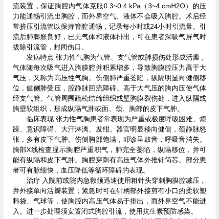
流装置，保证胸腔内气体克服0.3~0.4 kPa（3~4 cmH2O）的压
力能通畅引流出胸腔，而外界空气、液体不会吸入胸腔。术后经
常挤压引流管以保持管腔通畅，记录每小时或24小时引流量。引
流后肺膨胀良好，已无气体和液体排出，可在患者深吸气屏气时
拔除引流管，封闭伤口。
发病特点 张力性气胸为气管、支气管或肺损伤处形成活瓣，
气体随每次吸气进入胸膜腔并积累增多，导致胸膜腔压力高于大
气压，又称为高压性气胸。伤侧肺严重萎陷，纵隔明显向健侧移
位，健侧肺受压，腔静脉回流障碍。高于大气压的胸内压使气体
经支气管、气管周围疏松结缔组织或壁胸膜裂伤处，进入纵隔或
胸壁软组织，形成纵隔气肿或面、颈、胸部的皮下气肿。
临床表现 张力性气胸患者常表现为严重或极度呼吸困难、烦
躁、意识障碍、大汗淋漓、发绀。器官明显移向健侧，颈静脉怒
张，多有皮下气肿。伤侧胸部饱满，叩诊呈鼓音，呼吸音消失。
胸部X线检查显示胸腔严重积气，肺完全萎陷，纵隔移位，并可
能有纵隔和皮下气肿。胸腔穿刺有高压气体外推针筒芯。部分患
者可有脉细快，血压降低等循环障碍的表现。
治疗 入院前或院内急救须迅速使用粗针头穿刺胸膜腔减压，
并外接单向活瓣装置；紧急时可在针柄部外接剪有小口的柔软塑
料袋、气球等，使胸腔内高压气体易于排出，而外界空气不能进
入。进一步处理须安置闭式胸腔引流，使用抗生素预防感染。