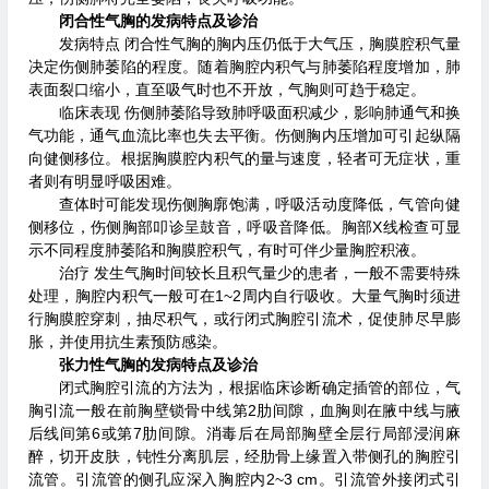
闭合性气胸的发病特点及诊治
发病特点 闭合性气胸的胸内压仍低于大气压，胸膜腔积气量
决定伤侧肺萎陷的程度。随着胸腔内积气与肺萎陷程度增加，肺
表面裂口缩小，直至吸气时也不开放，气胸则可趋于稳定。
临床表现 伤侧肺萎陷导致肺呼吸面积减少，影响肺通气和换
气功能，通气血流比率也失去平衡。伤侧胸内压增加可引起纵隔
向健侧移位。根据胸膜腔内积气的量与速度，轻者可无症状，重
者则有明显呼吸困难。
查体时可能发现伤侧胸廓饱满，呼吸活动度降低，气管向健
侧移位，伤侧胸部叩诊呈鼓音，呼吸音降低。胸部X线检查可显
示不同程度肺萎陷和胸膜腔积气，有时可伴少量胸腔积液。
治疗 发生气胸时间较长且积气量少的患者，一般不需要特殊
处理，胸腔内积气一般可在1~2周内自行吸收。大量气胸时须进
行胸膜腔穿刺，抽尽积气，或行闭式胸腔引流术，促使肺尽早膨
胀，并使用抗生素预防感染。
张力性气胸的发病特点及诊治
闭式胸腔引流的方法为，根据临床诊断确定插管的部位，气
胸引流一般在前胸壁锁骨中线第2肋间隙，血胸则在腋中线与腋
后线间第6或第7肋间隙。消毒后在局部胸壁全层行局部浸润麻
醉，切开皮肤，钝性分离肌层，经肋骨上缘置入带侧孔的胸腔引
流管。引流管的侧孔应深入胸腔内2~3 cm。引流管外接闭式引