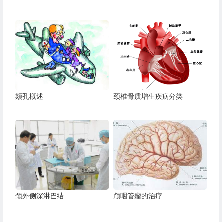
颏孔概述
颈椎骨质增生疾病分类
颈外侧深淋巴结
颅咽管瘤的治疗