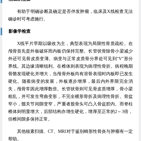
有助于明确诊断及确定是否伴发肿瘤，临床及X线检查无法
确诊时可考虑施行。
影像学检查
X线平片早期以吸收为主，典型表现为局限性骨质疏松。在
颅骨首先是外板破坏而内板仍保持完整。长管状骨除骨小梁减少
外还可见骨皮质变薄。病变与正常皮质骨分界处可见到“V”形分
界线。其边缘清晰锐利。在椎体则表现为病理性骨折。病程晚期
骨骼发现硬化并增大，当颅骨外板尚有溶骨表现时内板即已发生
硬化。随着病变的发展，外板逐步增厚，最后内外界限完全消
失，颅骨常因此增厚数倍。长管状骨则可见骨皮质增厚，骨小梁
粗乱，并可发生弯曲变形，不完全横形骨折及病理性骨折。骨盆
窄小，髋关节间隙变窄，严重者股骨头可凸入骨盆腔内。而脊柱
椎体则明显增大，后部结构亦增生硬化，增厚至正常的2～3倍，
但椎间隙多保持正常。
其他核素扫描、CT、MRI对于鉴别畸形性骨炎与肿瘤有一定
帮助。