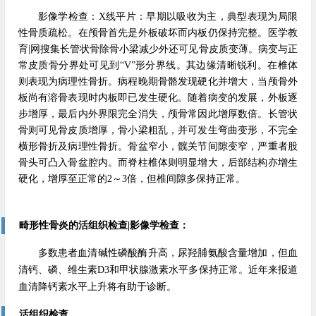
影像学检查：X线平片：早期以吸收为主，典型表现为局限
性骨质疏松。在颅骨首先是外板破坏而内板仍保持完整。医学教
育|网搜集长管状骨除骨小梁减少外还可见骨皮质变薄。病变与正
常皮质骨分界处可见到“V”形分界线。其边缘清晰锐利。在椎体
则表现为病理性骨折。病程晚期骨骼发现硬化并增大，当颅骨外
板尚有溶骨表现时内板即已发生硬化。随着病变的发展，外板逐
步增厚，最后内外界限完全消失，颅骨常因此增厚数倍。长管状
骨则可见骨皮质增厚，骨小梁粗乱，并可发生弯曲变形，不完全
横形骨折及病理性骨折。骨盆窄小，髋关节间隙变窄，严重者股
骨头可凸入骨盆腔内。而脊柱椎体则明显增大，后部结构亦增生
硬化，增厚至正常的2～3倍，但椎间隙多保持正常。
畸形性骨炎的活组织检查|影像学检查：
多数患者血清碱性磷酸酶升高，尿羟脯氨酸含量增加，但血
清钙、磷、维生素D3和甲状腺激素水平多保持正常。近年来报道
血清降钙素水平上升将有助于诊断。
活组织检查