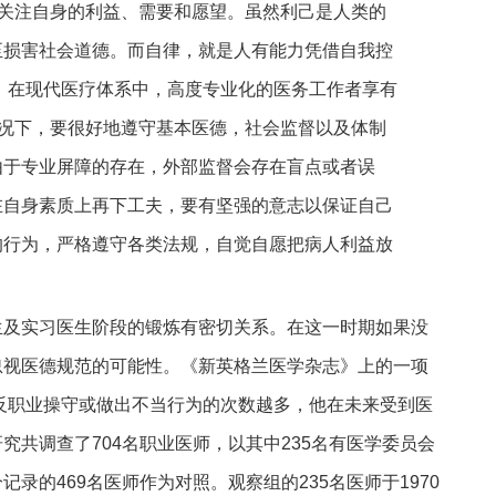
要关注自身的利益、需要和愿望。虽然利己是人类的
至损害社会道德。而自律，就是人有能力凭借自我控
 在现代医疗体系中，高度专业化的医务工作者享有
情况下，要很好地遵守基本医德，社会监督以及体制
由于专业屏障的存在，外部监督会存在盲点或者误
在自身素质上再下工夫，要有坚强的意志以保证自己
的行为，严格遵守各类法规，自觉自愿把病人利益放
生及实习医生阶段的锻炼有密切关系。在这一时期如果没
忽视医德规范的可能性。《新英格兰医学杂志》上的一项
反职业操守或做出不当行为的次数越多，他在未来受到医
究共调查了704名职业医师，以其中235名有医学委员会
录的469名医师作为对照。观察组的235名医师于1970