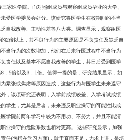
院等三家医学院。而对照组成员与观察组成员毕业的大学、
后未受医学委员会处分。该研究将医学生在校期间的不当
缺乏自我改善、主动性差等八大类。调查显示，观察组医
师的2倍以上，其不良行为的主要原因是不负责任及缺乏自
的不当行为的次数增加，他们在后来行医过程中不当行为
不负责任以及基本不愿自我改善的学生，其日后受到医学
8．5倍以及3．1倍。值得一提的是，研究结果显示，如
因为紧张或焦虑等原因造成，这些行为与医学生未来遵守
此外，该项研究还表明，入学前成绩较差、入学考试成绩
差的学生，尤其是后者，未来违反职业操守的可能性比成
在医学院前两年学习中较为不用功、不努力，并且不能清
职业操守的危险系数也相对更高。 这些研究显示，加强
责任(包括在学习方面)，敢于直面不足，力求上进，是培