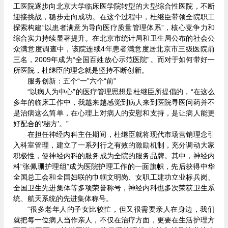
工医院逐步向北京大学临床医学院转型的大型综合性医院，不断
迎接挑战，稳步走向成功。在这个过程中，杜继臣带领全院职工
探索构建“以患者满意为导向医疗质量管理体系”，核心竞争力和
综合实力持续显著提升。在北京市统计局和卫生局公布的社会公
众满意度调查中，该院连续4年患者满意度居北京市三级医院前
三名，2009年成为“全国百姓放心示范医院”。而对于如何带好一
所医院，杜继臣的理念就是坚持不断创新。
服务创新：五个“一”六个“前”
“以病人为中心”的医疗管理思想是杜继臣所提倡的，“在这么
多年的临床工作中，我越来越感觉到病人来到医院寻医问药并不
是治病这么简单，在心理上对病人的安慰和支持，是让病人能更
好配合的‘秘方’。”
在担任神经内科主任期间，杜继臣就将现代市场营销理念引
入科室管理，建立了一系列行之有效的激励机制，充分调动大家
积极性，使神经内科的服务成为全院的服务品牌。其中，神经内
科“张佩珊护理组”成为医院护理工作的一面旗帜，先后获得中华
全国总工会和全国妇联的巾帼文明岗、女职工建功立业标兵岗、
全国卫生先进集体等多项荣誉称号，神经内科也多次荣获卫生系
统、航天系统的先进集体称号。
“很多老年人的子女比较忙，但又很需要亲人在身边，我们
就把每一位病人当作亲人，不仅在治疗方面，更要在生活护理方