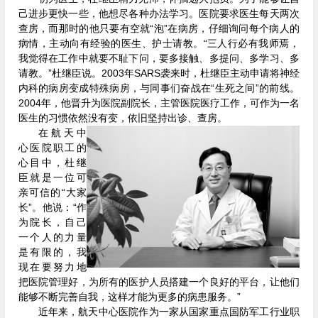
己进步更快一些，他想尽各种办法学习。医院要求医生每天两次
查房，而那时的他只要有空就“泡”在病房，仔细询问每个病人的
病情，主动向有经验的医生、护士请教。“三人行必有我师焉，
我觉得在工作中就要不耻下问，要多接触、多提问、多学习、多
请教。”杜继臣说。2003年SARS袭来时，杜继臣主动申请将神经
内科的病房变成特殊病房，与同事们奋战在“生死之间”的前线。
2004年，他晋升为医院副院长，主管医院医疗工作，可作为一名
医生的习惯依然没有变，依旧坚持出诊、查房。
在航天中
心医院职工的
心目中，杜继
臣就是一位可
亲可信的“大家
长”。他说：“作
为院长，自己
一个人的力量
是有限的，我
现在要努力地
把医院管理好，为所有的医护人员搭建一个良好的平台，让他们
能够不断完善自我，这样才能为更多的病患服务。”
近年来，航天中心医院作为一家从国家重点国防军工行业职