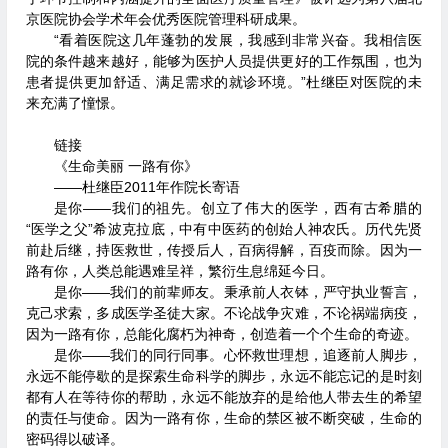
京医院协会学术年会优秀医院管理科研成果。
“看着医院这几年蓬勃的发展，我感到非常兴奋。我相信医
院的条件越来越好，能够为医护人员提供更好的工作氛围，也为
患者提供更加舒适、满足需求的就诊环境。”杜继臣对医院的未
来充满了憧憬。
链接
《生命美丽 一路有你》
——杜继臣2011年作院长寄语
是你——我们的祖先。创立了伟大的医学，西有古希腊的
“医学之父”希波克拉底，中有中医药的创始人神农氏。历代先贤
前赴后继，持医救世，传授后人，百病得解，百疫而除。因为一
路有你，人类总能遇难呈祥，繁衍生息绵延今日。
是你——我们的前辈师友。秉承前人衣钵，严守执业誓言，
克己求索，多成医学圣徒大家。不论战争灾难，不论祸端病疫，
因为一路有你，总能化腐朽为神奇，创造着一个个生命的奇迹。
是你——我们的同行同事。心怀救世理想，追逐前人脚步，
永远不能停歇的是探索生命科学的脚步，永远不能忘记的是时刻
都有人在等待你的帮助，永远不能放弃的是给他人带去生的希望
的责任与使命。因为一路有你，生命的禁区被不断突破，生命的
密码得以破译。