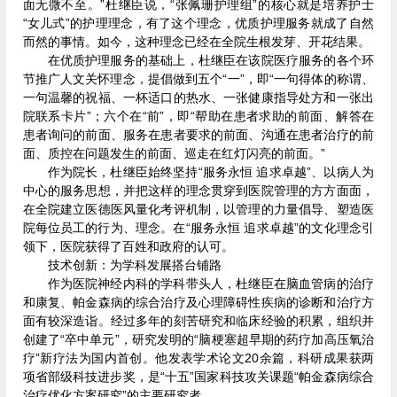
面无微不至。”杜继臣说，“张佩珊护理组”的核心就是培养护士
“女儿式”的护理理念，有了这个理念，优质护理服务就成了自然
而然的事情。如今，这种理念已经在全院生根发芽、开花结果。
在优质护理服务的基础上，杜继臣在该院医疗服务的各个环
节推广人文关怀理念，提倡做到五个“一”，即“一句得体的称谓、
一句温馨的祝福、一杯适口的热水、一张健康指导处方和一张出
院联系卡片”；六个在“前”，即“帮助在患者求助的前面、解答在
患者询问的前面、服务在患者要求的前面、沟通在患者治疗的前
面、质控在问题发生的前面、巡走在红灯闪亮的前面。”
作为院长，杜继臣始终坚持“服务永恒 追求卓越”、以病人为
中心的服务思想，并把这样的理念贯穿到医院管理的方方面面，
在全院建立医德医风量化考评机制，以管理的力量倡导、塑造医
院每位员工的行为、理念。在“服务永恒 追求卓越”的文化理念引
领下，医院获得了百姓和政府的认可。
技术创新：为学科发展搭台铺路
作为医院神经内科的学科带头人，杜继臣在脑血管病的治疗
和康复、帕金森病的综合治疗及心理障碍性疾病的诊断和治疗方
面有较深造诣。经过多年的刻苦研究和临床经验的积累，组织并
创建了“卒中单元”，研究发明的“脑梗塞超早期的药疗加高压氧治
疗”新疗法为国内首创。他发表学术论文20余篇，科研成果获两
项省部级科技进步奖，是“十五”国家科技攻关课题“帕金森病综合
治疗优化方案研究”的主要研究者。