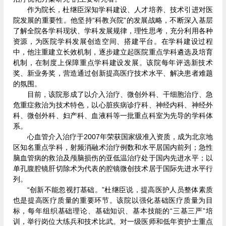
作为院长，杜继臣深知学科建设、人才培养、技术引进对医
院发展的重要性。他坚持“科教兴院”的发展战略，不断深入基层
了解全院各学科现状、学科发展规律，理性思考，充分利用各种
资源，为医院学科发展创造空间、搭建平台。在学科建设过程
中，他注重建立长效机制，逐步建立起医院重点学科遴选及培育
机制，在制度上保障重点学科建设发展。该院每年评选新技术
奖、新业务奖，营造通过创新提高医疗技术水平、解决患者难题
的氛围。
目前，该院形成了以介入治疗、微创外科、干细胞治疗、急
危重症救治为技术特色，以心脏疾病诊疗科、神经内科、神经外
科、微创外科、妇产科、血液科等一批重点科室为先导的学科体
系。
心血管介入治疗于2007年荣获国家级准入资质，成为北京地
区知名重点学科，射频消融术治疗例数和水平居国内前列；急性
脑血管病的救治及颅脑损伤的亚低温治疗处于国内先进水平；以
单孔腹腔镜肝切除术为代表的腔镜微创技术居于国际先进水平行
列。
“创新不能忽视打基础。”杜继臣说，提高医护人员整体素质
也是提高医疗质量的重要环节。该院以强化基础医疗质量为目
标，每年组织基础理论、基础知识、基本技能的“三基三严”培
训，举行岗位大练兵和技术比武。对一级医师和低年资护士重点