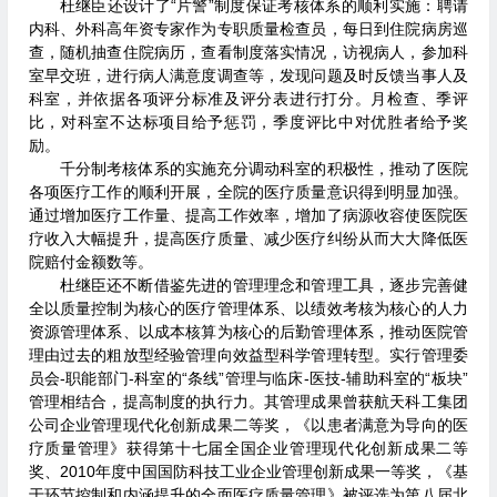
杜继臣还设计了“片警”制度保证考核体系的顺利实施：聘请
内科、外科高年资专家作为专职质量检查员，每日到住院病房巡
查，随机抽查住院病历，查看制度落实情况，访视病人，参加科
室早交班，进行病人满意度调查等，发现问题及时反馈当事人及
科室，并依据各项评分标准及评分表进行打分。月检查、季评
比，对科室不达标项目给予惩罚，季度评比中对优胜者给予奖
励。
千分制考核体系的实施充分调动科室的积极性，推动了医院
各项医疗工作的顺利开展，全院的医疗质量意识得到明显加强。
通过增加医疗工作量、提高工作效率，增加了病源收容使医院医
疗收入大幅提升，提高医疗质量、减少医疗纠纷从而大大降低医
院赔付金额数等。
杜继臣还不断借鉴先进的管理理念和管理工具，逐步完善健
全以质量控制为核心的医疗管理体系、以绩效考核为核心的人力
资源管理体系、以成本核算为核心的后勤管理体系，推动医院管
理由过去的粗放型经验管理向效益型科学管理转型。实行管理委
员会-职能部门-科室的“条线”管理与临床-医技-辅助科室的“板块”
管理相结合，提高制度的执行力。其管理成果曾获航天科工集团
公司企业管理现代化创新成果二等奖，《以患者满意为导向的医
疗质量管理》获得第十七届全国企业管理现代化创新成果二等
奖、2010年度中国国防科技工业企业管理创新成果一等奖，《基
于环节控制和内涵提升的全面医疗质量管理》被评选为第八届北