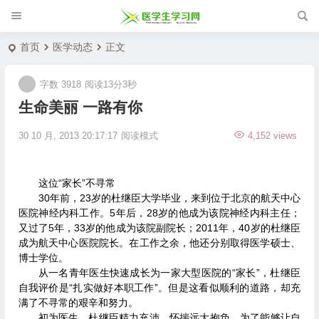
首页
医学动态
正文
字数 3918
阅读13分3秒
生命美丽 一路有你
30 10 月, 2013 20:17:17
阅读模式
4,152 views
这位“家长”不寻常
30年前，23岁的杜继臣大学毕业，来到位于北京的航天中心
医院神经内科工作。5年后，28岁的他成为该院神经内科主任；
又过了5年，33岁的他成为该院副院长；2011年，40岁的杜继臣
成为航天中心医院院长。在工作之余，他还分别取得医学硕士、
博士学位。
从一名青年医生快速成长为一家大型医院的“家长”，杜继臣
自我评价是“扎实做好本职工作”。但是这看似顺利的道路，却充
满了不寻常的艰辛和努力。
初为医生，杜继臣精力充沛，怀揣远大抱负。为了能够让自