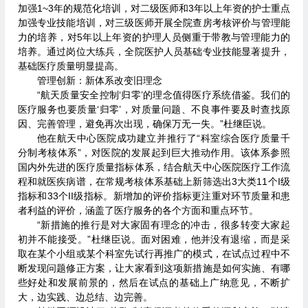
加强1~3年的规范化培训，对二级医师和3年以上年资的护士重点
加强专业技能培训，对三级医师开展全院查房考核评价与管理能
力的培养，对5年以上年资的护理人员侧重于带教与管理能力的
培养。通过岗位大练兵，全院医护人员基础专业技能显著提升，
基础医疗质量明显提高。
管理创新：新体系改变旧理念
“航天质量安全控制‘归零’的理念值得医疗系统借鉴。我们的
医疗服务也要质量‘归零’，对质量问题、不良事件要及时查找原
因、完善管理，避免再次出现，确保万无一失。”杜继臣说。
他在航天中心医院成功建立并推行了“科室综合医疗质量千
分制考核体系”，对医院的发展起到巨大推动作用。该体系参照
国内外先进的医疗质量指标体系，结合航天中心医院医疗工作流
程和就医疾病谱，在常规考核体系基础上新筛选出3大类11个I级
指标和33个II级指标。新增加的评价指标更注重对环节质量和患
者利益的评价，涵盖了医疗服务的各个方面和重点环节。
“新措施的推行是对大家固有理念的冲击，很多转变大家起
初并不能接受。”杜继臣说。面对困难，他并没有退缩，而是采
取在某个小组或某个科室先试行再推广的模式，在试点过程中不
断发现问题修正方案，让大家看到这项新措施是如何实施、有哪
些好处和发展前景的，然后在试点的基础上广纳意见，不断扩
大，边实践、边总结、边完善。