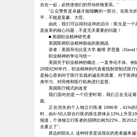
合在一起，必然使他们的劳动价格更高。”
“公众赞誉是卓越才能报酬的一部分。在医生的
平，不能是富豪、大官。
由此，我们可以得到这样的启示：医生是一个
是改革的核心问题，不是无关紧要的问题！
■ 美国职业精神研究者
美国医师职业精神面临的新挑战
讲者：美国哥伦比亚大学 戴维·罗思曼（David R
职业精神的争论与统一
美国关于职业精神的概念，一直争论不休。例如
20世纪90年代，职业精神则代表着抵制管制式医
是核心原则对于医疗实践的诚实和质量、对于医师
身学习、对同僚和医疗机构进行监督。
美国医疗模式的改变
我们面对的是一个巨变时期，我们正在见证着
面。
正在消失的个人独立行医者 1996年，41%
时，由6~50人联合行医的医生群体从13%上升至
报道，个体独立行医者的招聘比例为22%，而201
全废止了”。
床边的陌生人 这种转变是说现在的患者越来