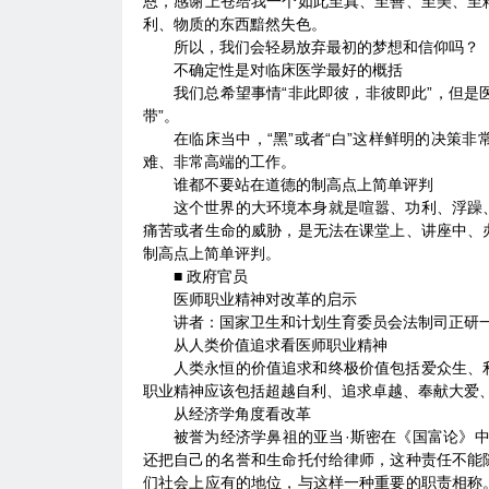
恩，感谢上苍给我一个如此至真、至善、至美、至
利、物质的东西黯然失色。
所以，我们会轻易放弃最初的梦想和信仰吗？
不确定性是对临床医学最好的概括
我们总希望事情“非此即彼，非彼即此”，但是
带”。
在临床当中，“黑”或者“白”这样鲜明的决策
难、非常高端的工作。
谁都不要站在道德的制高点上简单评判
这个世界的大环境本身就是喧嚣、功利、浮躁
痛苦或者生命的威胁，是无法在课堂上、讲座中、
制高点上简单评判。
■ 政府官员
医师职业精神对改革的启示
讲者：国家卫生和计划生育委员会法制司正研一
从人类价值追求看医师职业精神
人类永恒的价值追求和终极价值包括爱众生、
职业精神应该包括超越自利、追求卓越、奉献大爱
从经济学角度看改革
被誉为经济学鼻祖的亚当·斯密在《国富论》
还把自己的名誉和生命托付给律师，这种责任不能
们社会上应有的地位，与这样一种重要的职责相称