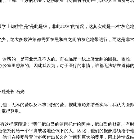
精、至高、至妙的职业，这份职业自身固有的光芒可以令人世间所有名
医学上却往往是“是此是彼，非此非彼”的情况，这其实就是一种“灰色地
非常少，绝大多数决策都需要在黑和白之间的灰色地带进行，而这是非常
、诱惑的，是商业无孔不入的。而在临床一线上所受到的困扰、困难、
办公室里想象的。因此我以为，对于医疗的事情，谁都无法站在道德的
处处长 石光
利他、无私的爱以及不求回报的爱。按此推论并结合实际，我认为医师
、赢得尊重。
中有这样两段话：“我们把自己的健康托付给医生，把自己的财富、有时
随便托付给一个平庸或者地位低下的人。因此，他们的报酬必须给予他
。他们在接受教育时必须付出长久的时间和巨大的费用，同上述情况结