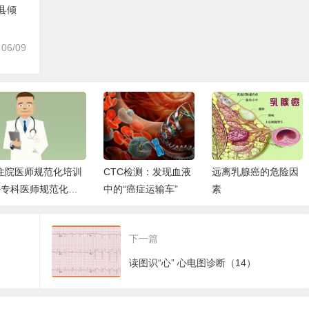
县倾
06/09
住院医师规范化培训
CTC检测：发现血液
远离乳腺癌的危险因
+专科医师规范化培
中的“癌症运输车”
素
训，你了解多少？
下一篇
读图识“心” 心电图诊断（14）