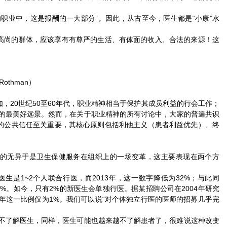
职业中，这是报酬的一大部分”。因此，从古至今，医生都是“小康”水
高尚的群体，应该享有有尊严的生活、有体面的收入、合法的来源！这
othman）
，20世纪50至60年代，职业精神相当于保护其成员利益的行会工作；
疗的最美好远景。然而，在关于职业精神的所有讨论中，大家的普遍共识
的公共信任至关重要，其核心原则包括利他主义（患者利益优先）、终
的无异于是卫生保健服务在组织上的一场变革，这主要表现在两个方
的医生是1~2个人联合行医，而2013年，这一数字降低为32%；与此同
19%。如今，只有2%的新医生会单独行医。据某招聘公司在2004年研究
2年这一比例仅为1%。我们可以说“对个体独立行医的医师的招募几乎完
越不了解医生，同样，医生可能也越来越不了解患者了，很难说这种改变