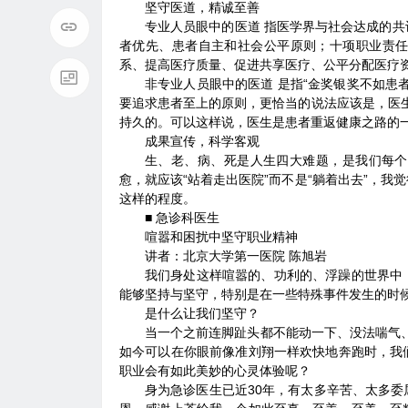
坚守医道，精诚至善
专业人员眼中的医道 指医学界与社会达成的
者优先、患者自主和社会公平原则；十项职业责
系、提高医疗质量、促进共享医疗、公平分配医疗
非专业人员眼中的医道 是指“金奖银奖不如患
要追求患者至上的原则，更恰当的说法应该是，医生
持久的。可以这样说，医生是患者重返健康之路的
成果宣传，科学客观
生、老、病、死是人生四大难题，是我们每个
愈，就应该“站着走出医院”而不是“躺着出去”，
这样的程度。
■ 急诊科医生
喧嚣和困扰中坚守职业精神
讲者：北京大学第一医院 陈旭岩
我们身处这样喧嚣的、功利的、浮躁的世界中
能够坚持与坚守，特别是在一些特殊事件发生的时
是什么让我们坚守？
当一个之前连脚趾头都不能动一下、没法喘气
如今可以在你眼前像准刘翔一样欢快地奔跑时，我
职业会有如此美妙的心灵体验呢？
身为急诊医生已近30年，有太多辛苦、太多