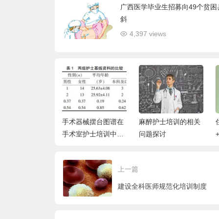
广西医学毕业生招募向49个贫困
斜
4,397 views
汇报形式在儿科
手术器械摆台图谱在
麻醉护士培训的相关
床思维培养模式
手术室护士培训中的
问题探讨
研究
临床应用
上一篇
建设全科医师规范化培训制度