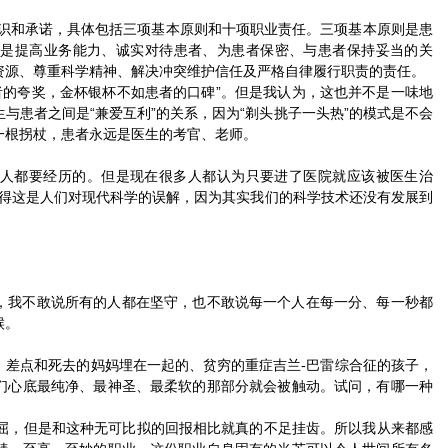
共识和承诺，具体包括三项基本原则和十项职业责任。三项基本原则是患
任是提高业务能力、诚实对待患者、为患者保密、与患者保持妥当的关
资源、尊重科学精神、解决冲突维护信任及严格自律履行职责的责任。
者的夸奖，金杯银杯不如患者的口碑”。但是我认为，这也并不是一味地
与患者之间是“兼爱互利”的关系，因为“剃头挑子一头热”的模式是不会
一根拐杖，患者永远是医生的考官、老师。
人都要经历的。但是现在很多人都认为只要进了医院就应该被医生治
我觉得这是人们对现代科学的误解，因为其实我们的科学技术还没有发展到
，我不敢说所有的人都在坚守，也不敢说每一个人在每一分、每一秒都
候。
、差点和死去的妈妈埋在一起的、贫穷的重症吉兰-巴雷综合征的孩子，
们心底最纯净、最神圣、最柔软的那部分就会被触动。试问，有哪一种
委屈，但是和这种无可比拟的回报相比就真的不足挂齿。所以我从来都感