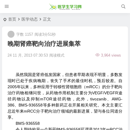
首页
医学动态
正文
字数 1157
阅读3分51秒
晚期肾癌靶向治疗进展集萃
24 11 月, 2013 07:30:53
阅读模式
3,964 views
虽然我国是肾癌低发国家，但患者早期表现不明显，多数发
现时已处于疾病晚期，丧失了手术的最佳时机，预后较差。自
2005年以来，多种应用于转移性肾细胞癌（mRCC）的分子靶向
治疗药物相继问世，从药物作用机制主要分为VEGF/VEGFR途
径药物以及抑制mTOR途径药物，此外，tivozanib、AMG-
386、BMS-936558等多种新药正在开展相关研究。本文主要汇
总近年来mRCC分子靶向治疗领域的最新进展，望与各位同道分
享。
BMS-936558
令人期待的另一个新药BMS-936558可谓是2012年mRCC治