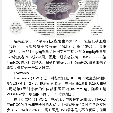
结果显示，3~4级毒副反应发生率为12%，包括低磷血症
（6%）、丙氨酸氨基转移酶（ALT）升高（3%）、咳嗽
（3%）。虽然1 mg/kg剂量组数据尚不完整，但10 mg/kg剂量组
67%的患者PFS期≥24周。因此，研究者认为，BMS-936558治
疗mRCC临床疗效持久、耐受性较好，治疗为mRCC患者带来了
希望，值得进一步深入研究。
Tivozanib
Tivozanib（TIVO）是一种新型口服TKI，可有效且选择性抑
制VEGFR-1、2和3。既往研究显示，在用药第1周期第15天和第
2周期第1天时患者的中位舒张压可增加5 mmHg。随着血清
VEGFR-2水平明显的下降，TIVO疗效增加。
在Ⅲ期试验（TIVO-1）中发现，与索拉非尼相比，TIVO治
疗mRCC的疗效和安全性均占优，且出现药物相关性不良反应较
少（67.6%对83.3%）。高血压是TIVO最常见的不良反应，但可