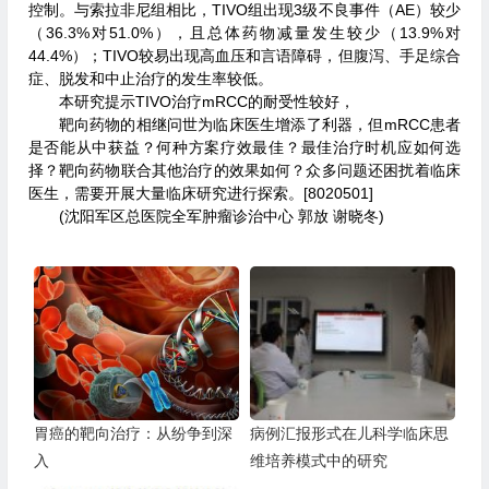
控制。与索拉非尼组相比，TIVO组出现3级不良事件（AE）较少
（36.3%对51.0%），且总体药物减量发生较少（13.9%对
44.4%）；TIVO较易出现高血压和言语障碍，但腹泻、手足综合
症、脱发和中止治疗的发生率较低。
本研究提示TIVO治疗mRCC的耐受性较好，
靶向药物的相继问世为临床医生增添了利器，但mRCC患者
是否能从中获益？何种方案疗效最佳？最佳治疗时机应如何选
择？靶向药物联合其他治疗的效果如何？众多问题还困扰着临床
医生，需要开展大量临床研究进行探索。[8020501]
(沈阳军区总医院全军肿瘤诊治中心 郭放 谢晓冬)
胃癌的靶向治疗：从纷争到深
病例汇报形式在儿科学临床思
入
维培养模式中的研究