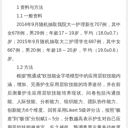
1 资料与方法
1.1 一般资料
2014年9月随机抽取我院大一护理新生707例，其中
女678例，男29例；年龄17～19岁，平均（18.0±0.7）
岁；2015年9月随机抽取大二护理学生687例，其中女
667例，男20例；年龄18～20岁，平均（19.0±0.6）
岁。
1.2 方法
根据“熊通成”软技能金字塔模型中的应用层软技能内
涵，增加、完善护生应用层软技能的培养途径，并在前
后测量护生应用层软技能培养现状。问卷包括沟通技
能、人际技能、分析能力、组织能力、团队协作能力、
创新能力6个维度。回答采用Likert 5级评分法，按照“极
差”到“极强”分别赋1～5分，分数越高表示护生对自己应
用层软技能越肯定，反之越低。预调查显示量表信效度