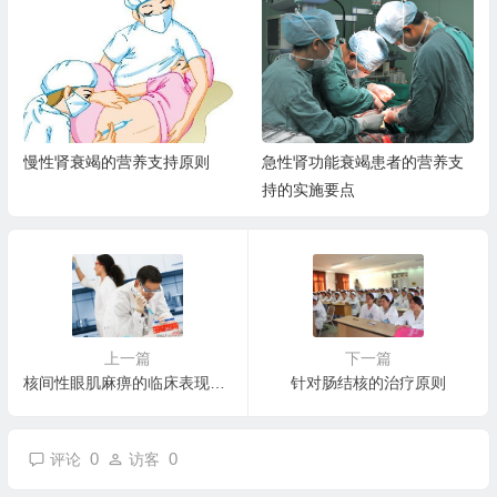
持原则
急性肾功能衰竭患者的营养支
急性肾功能衰竭的营养
持的实施要点
则
上一篇
下一篇
核间性眼肌麻痹的临床表现说明
针对肠结核的治疗原则
0
0
评论
访客