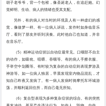
胡子老爷爷，背一个包袱，像圣诞老人，在追赶她。幻
觉鲜明、生动、病人的情绪也受其支配。
另外，有的病人对当时的环境及人有一种虚幻的感
觉，像做梦一样。有一位病人诉说，发作时如身临音乐
厅，看到了朋友并听到演奏。此时他自己也知道，并非
在音乐厅。
（5）精神运动症状以自动症最常见。口咽部不自主
的动作，如吸吮、咀嚼、吞咽等。有的病人手擦衣服、
手举空中划圈等。有时较为复杂的自动症则表现梦游及
神游等。如一位病人独居，早晨发现室内物品混乱，才
知自己昨夜又发病了。有一病人发病时骑摩托车环城游
荡，并顺利返回住所，而自己毫无所知。
（6）复合型表现为多种复杂症状的综合。有的突然
暴发冲动，甚至产生违法行为，如伤人、毁物、自伤、