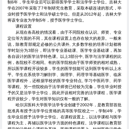
制6年，学生毕业后可以获得医学学士和法学学士学位。吉林大
学在2007年采取了7年制研究生教育，采取本硕连读的形式，毕
业时授予医学学士和法学硕士学位。但是从2012年起，吉林大学
将该专业改为学制5年，授予医学学士学位。
课程设置
从现在各高校的情况看，由于不同院校在认识、师资、专业
定位等方面的不同，其在课程设置上也存在较大的差异。一般来
说，除教育部规定必修的公共课外, 大多数学校的培养计划都将
学时划分为3部分，即法学专业基础课、医学专业基础课，再加
各自设计的医学法学特色课。以上3部分中, 医学与法学课程的比
例，各院校不尽相同。有的医学院校由于医学师资的相对成熟，
所以医学课程开设较多，学生的医学技能可达到医学专科以上水
平。学生在系统学习解剖学、病理学、药理学等基础医学、临床
医学课程外，还根据学校的医学专业特点, 学习中医药学、药学
等课程。另一些院校由于法学师资已经较为完备，学生毕业时授
予的又是法学学士学位，因此开设相对完善的法学课程，医学课
程开设较少，学生对医学知识仅有一般的了解。
哈尔滨医科大学医学法学专业创建于2002年，是教育部首批
批准具有授予法学学位资格的高等医学院校之一，学制4年，学
生毕业后授予法学学士学位。在课程设置上，以法学课程与医学
课程为主，再辅以医学法学方面的特色课程。法学课程以教育部