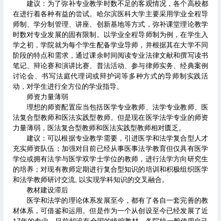
建议：为了弥补专业教学时数不足的客观情况，各个高校都
在进行着各种有益的尝试。哈尔滨医科大学主要采用学业全程导
师制、学分制管理、讲座、创新基地等方式，弥补课堂理论教学
时数对专业发展的固有限制。以学业全程导师制为例，在学生入
学之初，学院就为每个学生配备学业导师，并根据其在大学不同
阶段的特点和需求，通过课余时间阅读专业法律文献和撰写读书
笔记、辩论赛和演讲比赛、普法活动、参与律师实务、经典案例
讨论会、书写法庭代理词或辩护词等多种方式的导师制实践活
动，对学生进行全方位的学业指导。
师资力量薄弱
理想的师资配置应当包括医学专业教师、法学专业教师、医
法复合型教师和医法实践型教师。但是现在医学法学专业的师资
力量薄弱，医法复合型教师和医法实践型教师相对匮乏。
建议：可以根据专业教学需要，引进医学和法学复合型人才
充实师资队伍；加强对目前已经从事医事法学教育但仅具有医学
学位或拥有法学与医学双学士学位的教师，进行法学方向研究生
的培养；对现有教师定期进行复合型知识的培训和积极组织医学
和法学教师研讨交流, 以实现学科知识的交叉融合。
教材建设滞后
医学和法学的理论体系发展至今，都有了各自一套完善的教
材体系，可借鉴和运用。但是作为一个从创设至今已经发展了近