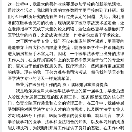
这一过程中，我最大的额外收获要属参加学校的创新基地活动。
通过这个活动，我比同年级的大多数同学更早接触到了科研。我
们小组当时所研究的是有关医疗过失认定的问题。为此，我利用
暑假在医学会见习的机会，现场观摩了医疗事故技术鉴定会，还
在老师指导下完成了大量的论文阅读，这让自己更早地接触到了
医学法学的内容，之后成功地以第一作者身份发表了学术论文。
对于医学法学专业，我们不仅有相应的医学课程，更重要的
是能够穿上白大褂亲自跟患者交流，能够像医学生一样跟随老师
进入病房甚至手术室见习。因此，一个医学法学专业出身的法律
工作人员，在医疗损害案件上的发言权不仅来自于他们的专业知
识，更来自于他们对医患关系、医疗环境的一些问题有更加直观
的感受。现在的我，正努力准备着司法考试，相信我的明天会和
医学法学专业的明天一样充满希望。
毕业后在医务处工作的高 汉：临床知识掌握待提高
我是哈尔滨医科大学医学法学专业的第一届学生，毕业后进
入哈医大附属第三医院的医务部工作。医务部是医院的核心部
门，负责全院医疗质量和安全的管理工作。在工作中，我能够感
受到医院对医学法学专业人才的迫切需求，以及医学法学专业人
才对临床医务工作者、医院管理者的切实帮助。就我而言，在大
学阶段学习的医学、法学和医法结合的知识，以及学习到的沟通
能力和技巧，为我顺利开展工作提供了良好的基础。在工作中我