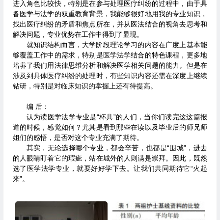
进入角色比较快，特别是在参与处理医疗纠纷的过程中，由于具
备医学与法学的双重教育背景，我能够很好地用我的专业知识，
找出医疗纠纷的矛盾和焦点所在，并从医法结合的视角去思考和
解决问题，专业优势在工作中得到了显现。
就知识结构而言，大学阶段理论学习的内容在广度上基本能
够覆盖工作中的需求，特别是医学法学结合的特色课程，更多地
培养了我们用法律思维分析和解决医学相关问题的能力。但是在
涉及到具体医疗纠纷的处理时，有些知识内容还需在深度上继续
钻研，特别是对临床知识的掌握上还有待提高。
编 后：
认为读医学法学专业是“杯具”的人们，当你们读完这这篇报
道的时候，感觉如何？尤其是看到那些在读以及毕业后的师兄师
姐们的感悟，是否对这个专业充满了期待。
其实，无论选择哪个专业，都会辛苦，也都是“围城”，进去
的人眼睛盯着它的瑕疵，站在城外的人则满是崇拜。因此，既然
选了医学法学专业，就要好好学下去。让我们共同期待它“火起
来”。