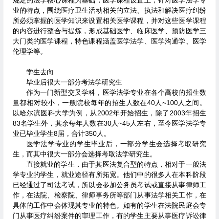
规定的法学核心课程为基础，医学课程设置上，针对医学法学专
业的特点，围绕医疗卫生活动相关的立法、执法和解决医疗纠纷
所必须掌握的医学知识来设置相关医学课程，并对这些医学课程
的内容进行整合与提炼，形成基础医学、临床医学、预防医学三
大门类的医学课程，特色课程涵盖医学法学、医学沟通学、医学
伦理学等。
学生去向
毕业后很大一部分考法学研究生
作为一门新型交叉学科，医学法学专业在各个高校的招生数
量都相对较小，一般院校每年的招生人数在40人~100人之间。
以哈尔滨医科大学为例，从2002年开始招生，除了2003年招生
83名学生外，其余每年人数在30人~45人左右，至今医学法学专
业已毕业学生8届，合计350人。
医学法学专业的学生毕业后，一部分学生会选择考取研究
生，而其中很大一部分会选择考取法学研究生。
直接就业的学生，由于其医法复合型的特点，相对于一般法
学专业的学生，就业途径有所拓宽。他们中的很多人在本科阶段
已经通过了司法考试，所以会参加公务员考试或直接从事律师工
作，在法院、检察院、律师事务所等部门从事法学相关工作，在
具体的工作中会体现其专业的特色。如有的学生在法院民庭会专
门从事医疗纠纷案件的审理工作，有的学生主要从事医疗诉讼律