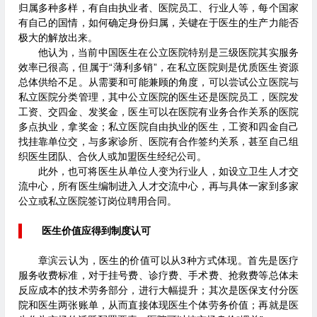
归属多种多样，有自由执业者、医院员工、行业人等，每个国家
有自己的国情，如何确定身份归属，关键在于医生的生产力能否
极大的解放出来。
他认为，当前中国医生在公立医院特别是三级医院其实服务
效率已很高，但属于“薄利多销”，在私立医院则是优质医生资源
总体供给不足。从需要和可能兼顾的角度，可以尝试公立医院与
私立医院分类管理，其中公立医院的医生还是医院员工，医院发
工资、交四金、发奖金，医生可以在医院有业务合作关系的医院
多点执业，拿奖金；私立医院自由执业的医生，工资和四金自己
找挂靠单位交，与多家诊所、医院有合作签约关系，甚至自己组
织医生团队、合伙人或加盟医生经纪公司。
此外，也可将医生从单位人变为行业人，如设立卫生人才交
流中心，所有医生编制进入人才交流中心，再与具体一家到多家
公立或私立医院签订岗位聘用合同。
医生价值应得到制度认可
章滨云认为，医生的价值可以从3种方式体现。首先是医疗
服务收费标准，对于挂号费、诊疗费、手术费、抢救费等总体未
反应成本的技术劳务部分，进行大幅提升；其次是医保支付分医
院和医生两张账单，从而直接体现医生个体劳务价值；再就是医