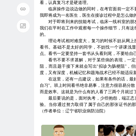
看，认真复习才是硬道理。
临床操作边说边做的同时，在考官面前一定不
我即将成为一名医生，医生在接诊过程中是怎么做
对于即将到来的技能考试，临床一线科室的朋
我们在平时在工作中观察每一个操作细节，只有这
的。
理论考试相对难度大，复习的时候不妨从网上
看书。基础不是太好的同学，不妨找一个讲课浅
点。看书一定要坚持一套书从头看到尾，不要给自己
看书不要不求甚解，对于某些病的表现，一定
阻，而且题干接下来就会写出“拟诊为肠梗阻”，
度，又有深度，机械记忆和题海战术已经不能适应
在这里，还有一点建议，如果有条件的话，最
自习”。班上时间看书绝非易事，注意力很容易分
而是效率。这就是为什么有的人看了三两个月就过
最后要说的是，面对执考，少些抱怨，端正态
验。当你通过努力取得了属于自己的那张证书的
（作者单位：辽宁省职业病防治院）