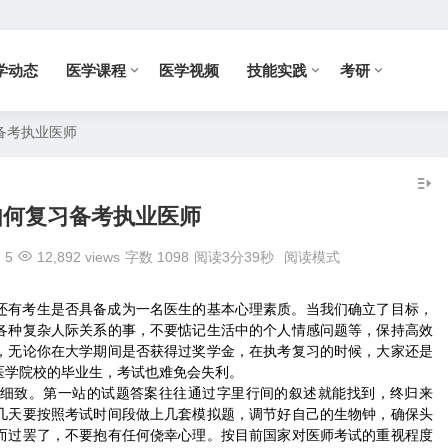
学动态
医学课程
医学视频
技能实践
考研
备考执业医师
如何复习备考执业医师
5
12,892 views
字数 1098
阅读3分39秒
阅读模式
还有考生是否具备成为一名医生的基本心理素质。当我们确立了目标，
各种复杂人际关系的事，不要惦记生活中的个人情感问题等，保持高效
，无论你在大学期间是否获得过奖学金，在执考复习的时候，大家还是
医学院校的毕业生，考试也难免会失利。
细致。第一站的试题答案往往通过字里行间的叙述就能找到，终归来
几天要按照考试时间段做上几套模拟题，调节好自己的生物钟，确保头
而过罢了，不要抱有任何侥幸心理。按目前国家对医师考试的重视程度