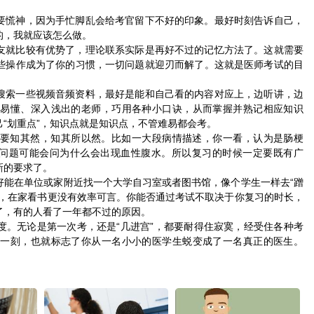
要慌神，因为手忙脚乱会给考官留下不好的印象。最好时刻告诉自己，
的，我就应该怎么做。
友就比较有优势了，理论联系实际是再好不过的记忆方法了。这就需要
些操作成为了你的习惯，一切问题就迎刃而解了。这就是医师考试的目
搜索一些视频音频资料，最好是能和自己看的内容对应上，边听讲，边
显易懂、深入浅出的老师，巧用各种小口诀，从而掌握并熟记相应知识
“划重点”，知识点就是知识点，不管难易都会考。
要知其然，知其所以然。比如一大段病情描述，你一看，认为是肠梗
但问题可能会问为什么会出现血性腹水。所以复习的时候一定要既有广
新的要求了。
好能在单位或家附近找一个大学自习室或者图书馆，像个学生一样去“蹭
散，在家看书更没有效率可言。你能否通过考试不取决于你复习的时长，
了，有的人看了一年都不过的原因。
度。无论是第一次考，还是“几进宫”，都要耐得住寂寞，经受住各种考
那一刻，也就标志了你从一名小小的医学生蜕变成了一名真正的医生。