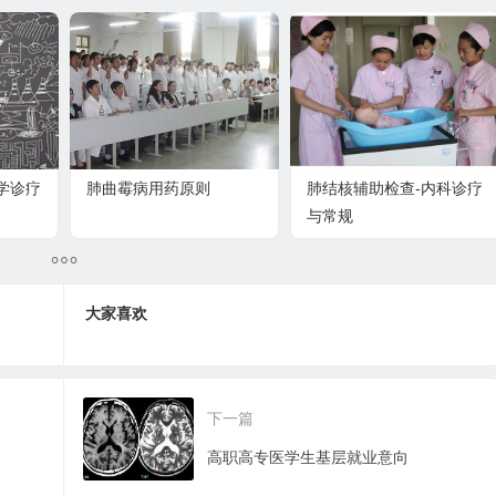
学诊疗
肺曲霉病用药原则
肺结核辅助检查-内科诊疗
与常规
大家喜欢
下一篇
高职高专医学生基层就业意向