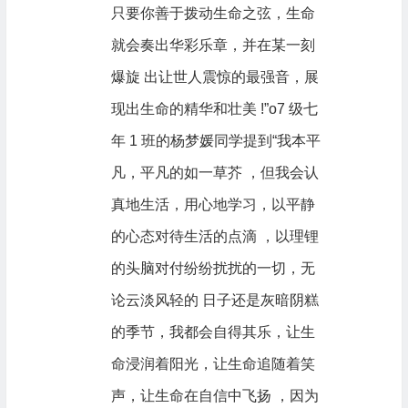
只要你善于拨动生命之弦，生命
就会奏出华彩乐章，并在某一刻
爆旋 出让世人震惊的最强音，展
现出生命的精华和壮美 !”o7 级七
年 1 班的杨梦媛同学提到“我本平
凡，平凡的如一草芥 ，但我会认
真地生活，用心地学习，以平静
的心态对待生活的点滴 ，以理锂
的头脑对付纷纷扰扰的一切，无
论云淡风轻的 日子还是灰暗阴糕
的季节，我都会自得其乐，让生
命浸润着阳光，让生命追随着笑
声，让生命在自信中飞扬 ，因为