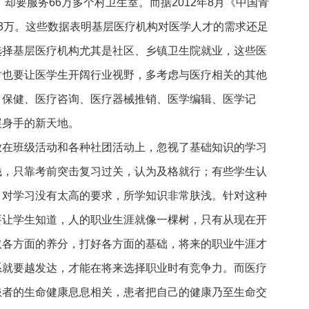
，却要服务66万多个村卫生室。而据2012年8月《中国青
3万。这些数据表明基层医疗机构对医学人才的需求还足
选择基层医疗机构尤其是社区、乡镇卫生院就业，这些医
时也要让医学生开阔行业视野，多考虑与医疗相关的其他
、保健、医疗咨询、医疗器械推销、医学编辑、医学记
展身手的新天地。
放在班级活动和各种社团活动上，忽视了基础知识的学习
钱，只靠考前突击复习过关，认为及格就行；有些学生认
，对学习没有太高的要求，所学知识非常肤浅。针对这种
要让学生知道，人的职业生涯就像一棵树，只有从现在开
取各方面的养分，打好各方面的基础，将来的职业牛涯才
系就要越发达，才能在将来选择职业时有竞争力。而医疗
患者的生命健康息息相关，患者把自己的健康乃至生命交