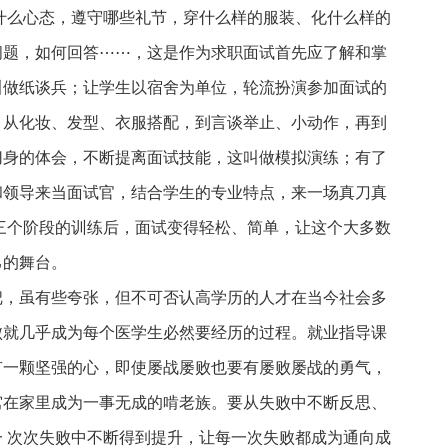
什么心态，遵守哪些礼节，穿什么样的服装、化什么样的
问题，如何回答⋯⋯，这是作为求职面试首先应了解和掌
叫做纸谈兵；让学生以宿舍为单位，轮流扮演参加面试的
，从化妆、发型、衣服搭配，到言谈举止、小动作，再到
切身的体会，不断提离面试技能，这叫做模拟演练；有了
和领导来当面试官，结合学生的专业特点，来一场真刀真
三个阶段的训练后，面试变得轻松、简单，让这个大多数
己的舞台。
把，虽有些夸张，但不可否认高学历的人才在当今社会多
败就几乎成为每个医学生必然要经历的过程。就业指导课
有一颗坚强的心，即使屡战屡败也要有屡败屡战的勇气，
窝在家里成为一事无成的啃老族。要从失败中不断反思、
 次次失败中不断得到提升，让每一次失败都成为通向成