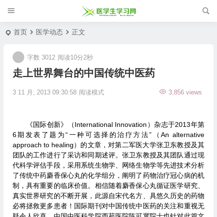
首页
医学动态
正文
字数 3012
阅读10分2秒
走上世界舞台的中国传统中医药
3 11 月, 2013 09:30:58
阅读模式
3,856 views
《国际创新》（International Innovation）杂志于2013年第
6期发表了题为“一种可选择的治疗方法”（An alternative
approach to healing）的文章，对第二军医大学张卫东教授及其
团队的工作进行了采访和同期述评。张卫东教授及其团队通过现
代科学评估手段，采用系统生物学、网络生物学等先进技术分析
了传统中药麝香保心丸的化学组分，阐明了药物治疗冠心病的机
制，具有重要的临床价值。相信随着麝香保心丸循证医学研究、
真实世界研究的不断开展，此源自宋代名方、具悠久历史的药物
必将拯救更多患者！国际期刊对中国传统中医药的关注和重视无
疑令人欣喜，中国中医科学院西苑医院陈可冀院士也针对此篇文