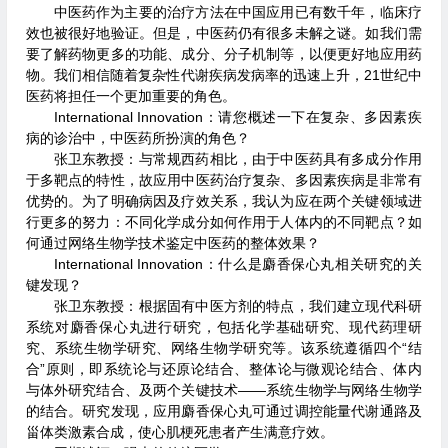
中医药作为主要的治疗方法在中国应用已有数千年，临床疗
效也被很好地验证。但是，中医药仍有很多未解之谜。如我们需
要了解药物更多的功能、成分、分子机制等，以便更好地应用药
物。我们相信随着复杂性代谢疾病发病率的迅速上升，21世纪中
医药将担任一个更加重要的角色。
International Innovation：请您概述一下在复杂、多因素疾
病的诊治中，中医药所扮演的角色？
张卫东教授：与常规西药相比，由于中医药具有多成分作用
于多靶点的特性，故应用中医药治疗复杂、多因素疾病是非常有
优势的。为了明确病因及疗效关系，我认为应在两个关键领域进
行更多的努力：不同化学成分如何作用于人体内的不同靶点？如
何通过网络生物学技术鉴定中医药的整体效果？
International Innovation：什么是麝香保心丸相关研究的关
键发现？
张卫东教授：根据固有中医方剂的特点，我们建立现代科研
系统对麝香保心丸进行研究，包括化学基础研究、现代药理研
究、系统生物学研究、网络生物学研究等。该系统遵循四个“结
合”原则，即系统论与还原论结合、整体论与微观论结合、体内
与体外研究结合、及两个关键技术——系统生物学与网络生物学
的结合。研究发现，应用麝香保心丸可通过调控能量代谢通路及
甾体类激素合成，使心肌梗死患者产生满意疗效。