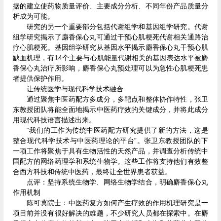
据的建立使药物质量评价、主要成分分析、不同年份产品质量分
析成为可能。
研究的另一个重要部分包括代谢组学和基因组学研究。代谢
组学研究揭示了麝香保心丸可通过干预心肌梗死代谢相关通路治
疗心肌梗死。基因组学研究从基因水平揭示麝香保心丸干预心肌
缺血机理，有14个主要与心肌能量代谢相关的基因表达水平被麝
香保心丸治疗所影响，麝香保心丸预处理可以为急性心肌梗死患
者提供保护作用。
让传统医学与现代科学技术融合
通过聚焦中医药配方多成分，多靶点和整体协作特性，张卫
东教授团队将能全面地揭示中医药疗效的关键成分，并将此成分
用现代科技语言描述出来。
“我们的工作为传统中医药配方研究提供了新的方法，这是
整合现代科学技术与中医药理论的平台”。张卫东教授团队的下
一项工作将聚焦于具有生物活性的天然产品，并调查分析传统中
国配方的网络药理学和系统生物学。这些工作将支持他们有效整
合西方科技和传统中医药，最终让全世界患者获益。
点评：坚持系统生物学、网络生物学结合，明确麝香保心丸
作用机制
陈可冀院士：中医药复方如何产生疗效的作用机理研究是一
项目前并没有很好解决的难题，不少研究人员都在探索中。在麝