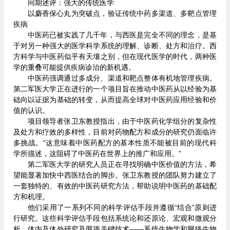
同期述评：强大的传统医学
以麝香保心丸为突破点，验证传统中药多渠道、多靶点管理
疾病
中医药已被实践了几千年，与西医是完全不同的理念，是基
于对另一种强大的医学科学系统的理解、诊断、处方和治疗。西
方科学与中医药似乎有天壤之别，但在现代医学的时代，两种医
学的重叠可能提供疾病诊治的新机遇。
中医药强调通过多成分、渠道和靶点整体有机地管理疾病。
第二军医大学正在进行的一个项目旨在推动中医药从以经验为基
础向以证据为基础的转变，从而提高全球对中医药应用经验和价
值的认识。
项目领导者张卫东教授指出，由于中医药化学组分的复杂性
及处方和疗效的多样性，目前对药物配方和成分的研究仍面临许
多挑战。“这意味着中医药配方的基本性质不能被目前的现代科
学所描述，这阻碍了中医药在世界上的推广和应用。”
第二军医大学的研究人员正在寻找明确中医价值的方法，希
望能显著加快中西医结合的脚步。张卫东教授的团队努力建立了
一套独特的、有效的中医药研究方法，帮助说明中医药的基础配
方和机理。
他们采用了一系列不同的科学评估手段并遵循“结合”原则进
行研究。这些科学评估手段包括系统论和还原论、宏观和微观分
析、体内及体外研究及两项关键技术——系统生物学和网络生物