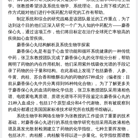
学。张教授希望涉及系统生物学、系统理论、自上而下模式的工
作方式能对他们进行中医药配方研究的工作有帮助。
制定系统和综合的研究战略是该团队最近的工作重点，为了
达到这个目的他们正深入研究一个广为人知的中药配方——麝香
保心丸，通过这项工作，他们将目标定在治疗全球死亡率较高的
疾病如心血管疾病。
麝香保心丸结构解析及系统生物学探索
麝香保心丸是有益于心血管功能和循环系统健康的一种传统
中药，张卫东教授团队完成了麝香保心丸的化学组分分析，帮助
阐明了药物的内在作用机制。他们采用紫外线吸收光谱的手段记
录了药物的分子量和结构。在此基础上发现了包括麝香、人参、
牛黄、肉桂、苏合香和蟾酥在内的药物的57种成分（编者按：目
前从麝香保心丸中共分离得到95种纯化合物）。为了了解更多关
于麝香保心丸的血清药物化学信息，张卫东教授团队采用液相色
谱、电喷雾电离质谱、质谱光谱等不同手段鉴定出麝香保心丸的
21种入血成分，包括17个原型成分和4个代谢物。所有被观察到
的成分都通过美国国家标准技术研究所在线图书馆确认。
系统生物学和网络生物学为张教授的工作提供了重要的技术
基础，对麝香保心丸进行的系统生物学研究包括采用高效液相色
谱及蒸发光散射检测建立了药物的化学指纹。七种主要挥发物，
包括冰片、肉桂醛，肉桂酸等得以进一步量化。化学指纹图谱数