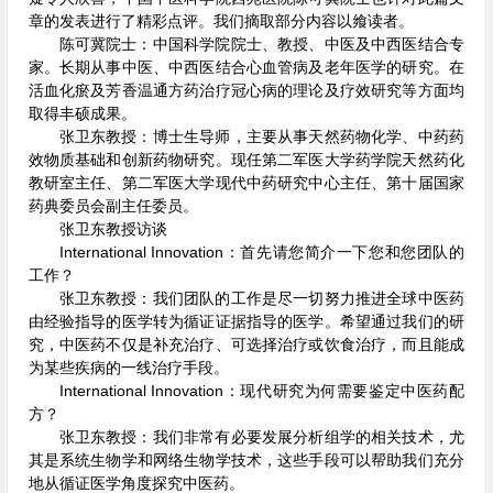
章的发表进行了精彩点评。我们摘取部分内容以飨读者。
陈可冀院士：中国科学院院士、教授、中医及中西医结合专
家。长期从事中医、中西医结合心血管病及老年医学的研究。在
活血化瘀及芳香温通方药治疗冠心病的理论及疗效研究等方面均
取得丰硕成果。
张卫东教授：博士生导师，主要从事天然药物化学、中药药
效物质基础和创新药物研究。现任第二军医大学药学院天然药化
教研室主任、第二军医大学现代中药研究中心主任、第十届国家
药典委员会副主任委员。
张卫东教授访谈
International Innovation：首先请您简介一下您和您团队的
工作？
张卫东教授：我们团队的工作是尽一切努力推进全球中医药
由经验指导的医学转为循证证据指导的医学。希望通过我们的研
究，中医药不仅是补充治疗、可选择治疗或饮食治疗，而且能成
为某些疾病的一线治疗手段。
International Innovation：现代研究为何需要鉴定中医药配
方？
张卫东教授：我们非常有必要发展分析组学的相关技术，尤
其是系统生物学和网络生物学技术，这些手段可以帮助我们充分
地从循证医学角度探究中医药。