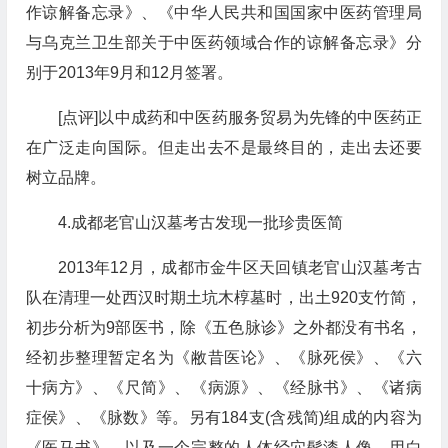
作谅解备忘录》、《中华人民共和国国家中医药管理局
与乌克兰卫生部关于中医药领域合作的谅解备忘录》分
别于2013年9月和12月签署。
[点评]以中成药和中医药服务贸易为先锋的中医药正
在广泛走向国际。但走出去不是最终目的，走出去还要
树立品牌。
4.成都老官山汉墓考古发现一批珍贵医简
2013年12月，成都市金牛区天回镇老官山汉墓考古
队在清理一处西汉时期土坑木椁墓时，出土920支竹简，
初步分析为9部医书，除《五色脉诊》之外都没有书名，
经初步整理暂定名为《敝昔医论》、《脉死侯》、《六
十病方》、《尺简》、《病源》、《经脉书》、《诸病
症侯》、《脉数》等。另有184支(含残简)组成的内容为
《医马书》，以及一个完整的人体经穴髹漆人像，用白