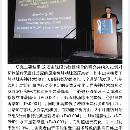
研究主要结果 这项由陈绍良教授领导的研究共纳入21例对
药物治疗无最佳反应的原发性肺动脉高压患者，其中13例接受了
肺动脉去神经术治疗，8例继续药物治疗。3个月随访发现，与基
线相比对照组超声心动图测定的参数无变化，而去神经术组肺动
脉收缩压和平均肺动脉压显著降低，且心包积液量及三尖瓣移动
指数亦显著降低（P<0.001）。随着肺动脉压的降低，心排量显
著增加（P<0.001），同时显著降低了跨肺压差和肺血管阻力，
并增加了肺动脉血氧饱和度。在功能评价方面，3个月随访时治
疗组6分钟步行距离显著增加（P=0.004），N末端脑钠肽（NT-
BNP）水平显著降低（P=0.003），而对照组无变化。手术成功
率为92.3%，1例患者由于不能耐受消融术导致的胸痛而终止手