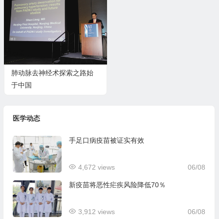
肺动脉去神经术探索之路始
于中国
医学动态
手足口病疫苗被证实有效
4,672 views
06/08
新疫苗将恶性疟疾风险降低70％
3,912 views
06/08