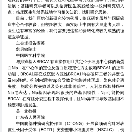
进展；基础研究学者可以从临床医生实践经验中找到研究切入
点；临床医生能够系统地学习相关知识，找到研究思路。
目前，我们原始创新研究较为落后，临床研究虽然与国际癌
症中心合作较多，但差距较大；而实际上中国有大量患者人群，
医生也有丰富的经验，我们需要把这些经验转化成较为成熟的循
证医学证据。
主会场报告撷英
詹启敏院士
中国医学科学院
与抑癌基因BRCA1有直接作用且共定位于细胞中心体的新蛋
白Nlp，在中心体的定位及蛋白质稳定性方面依赖BRCA1 的正常
功能，BRCA1突变或沉默内源性BRCA1均会破坏二者的共定位
及Nlp降解。抑制内源性Nlp会导致异常纺锤体形成、染色体分离
失败、胞质分裂失败以及染色体非整倍性。人乳腺癌和肺癌中
Nlp过表达，Nlp基因表现出很强的癌基因特性，Nlp可能协同
BRCA1 在有丝分裂过程中发挥作用，且Nlp异常可导致基因组不
稳定和肿瘤发生。
吴一龙教授
广东省人民医院
中国胸部肿瘤研究协作组（CTONG）开展多项研究针对表
皮生长因子受体（EGFR）突变型非小细胞肺癌（NSCLC），例