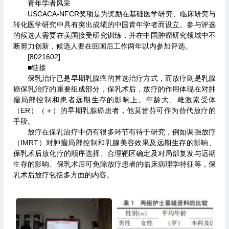
青年学者风采
USCACA-NFCR奖项是为奖励在基础医学研究、临床研究与
转化医学研究中具有突出成绩的中国青年学者而设立。参与评选
的候选人需要在美国接受研究训练，并在中国肿瘤研究领域中不
断努力创新，候选人要在回国后工作两年以内参加评选。
[8021602]
■链接
保乳治疗已是早期乳腺癌的首选治疗方式，而放疗则是乳腺
癌保乳治疗的重要组成部分，保乳术后，放疗的作用体现在对肿
瘤局部控制和患者远期生存的影响上。年龄大、雌激素受体
（ER）（＋）的早期乳腺癌患者，他莫昔芬可作为替代放疗的
手段。
放疗在保乳治疗中仍有很多环节有待于研究，例如调强放疗
（IMRT）对肿瘤局部控制和乳腺美容效果及远期生存的影响、
保乳术后放化疗的顺序选择、合理靶区确定及对局部复发与远期
生存的影响、保乳术后可免除放疗患者的临床病理学特征等，保
乳术后放疗包括多方面的内容。