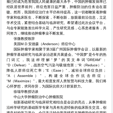
瘤已经成为危害我国人民健康的最大杀手，中国的肿瘤发病率已
经跃居世界前列，癌症危害日益严重，肿瘤防治的任务迫在眉
睫。然而，我国癌症治疗水平仍有待提高，这一切都鞭策着肿瘤
学家和临床医生，不断探索，不断创新，放眼最前沿信息，立足
学术交流，紧密结合基础与临床研究。希望通过此次会议平台，
与会专家能激发出科学火花，产生研究灵感，心系患者服务，共
同努力，继续推动肿瘤事业不断发展。
张微教授致辞
美国M.D.安德森（Anderson）癌症中心
国际肿瘤学家相聚于第3届广州国际肿瘤学会议，以最新的
肿瘤学基础研究与临床诊治进展共襄盛会。“中国梦”是今年的热
门词汇，我这样理解“梦”的英文单词“DREAM”：
“D（Defeat）”，战胜空气污染与吸烟危害；“R（Reduce）”，
降低人群癌症死亡率；“E（Ease）”，减轻全球癌症负担；
“A（Assemble）”，构建全球合作抗击癌症；
“M（Maximize）”，最大程度发挥人类智慧与科技力量。我们将
心怀梦想，求同存异，为国际抗癌大计群策群力。
徐瑞华教授访谈
中山大学肿瘤防治中心肿瘤医院
创新基础研究与临床研究相结合是会议的亮点，从事肿瘤前
沿科学研究的基础医学专家与具有先进经验的临床医生交流，创
建良好的学习平台。会议关注转化医学研究在肿瘤学中的应用和