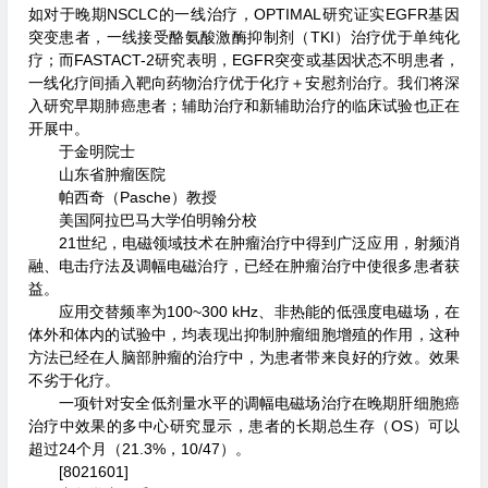
如对于晚期NSCLC的一线治疗，OPTIMAL研究证实EGFR基因
突变患者，一线接受酪氨酸激酶抑制剂（TKI）治疗优于单纯化
疗；而FASTACT-2研究表明，EGFR突变或基因状态不明患者，
一线化疗间插入靶向药物治疗优于化疗＋安慰剂治疗。我们将深
入研究早期肺癌患者；辅助治疗和新辅助治疗的临床试验也正在
开展中。
于金明院士
山东省肿瘤医院
帕西奇（Pasche）教授
美国阿拉巴马大学伯明翰分校
21世纪，电磁领域技术在肿瘤治疗中得到广泛应用，射频消
融、电击疗法及调幅电磁治疗，已经在肿瘤治疗中使很多患者获
益。
应用交替频率为100~300 kHz、非热能的低强度电磁场，在
体外和体内的试验中，均表现出抑制肿瘤细胞增殖的作用，这种
方法已经在人脑部肿瘤的治疗中，为患者带来良好的疗效。效果
不劣于化疗。
一项针对安全低剂量水平的调幅电磁场治疗在晚期肝细胞癌
治疗中效果的多中心研究显示，患者的长期总生存（OS）可以
超过24个月（21.3%，10/47）。
[8021601]