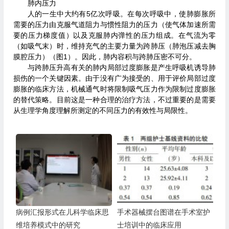
肺内压力
人的一生中大约有5亿次呼吸。在每次呼吸中，使肺膨胀所
需要的压力由克服气道阻力与惯性阻力的压力（使气体加速所需
要的压力梯度值）以及克服肺内弹性的压力组成。在气流为零
（如吸气末）时，维持充气的主要力量为跨肺压（肺泡压减去胸
膜腔压力）（图1）。因此，肺内容积与跨肺压密不可分。
与跨肺压升高有关的肺内局部过度膨胀是产生呼吸机诱导肺
损伤的一个关键因素。由于没有广为接受的、用于评价局部过度
膨胀的临床方法，机械通气时将限制吸气压力作为限制过度膨胀
的替代策略。目前这是一种合理的治疗方法，不过重要的是需要
从生理学角度理解所测定的不同压力的有效性与局限性。
病例汇报形式在儿科学临床思
手术器械摆台图谱在手术室护
维培养模式中的研究
士培训中的临床应用