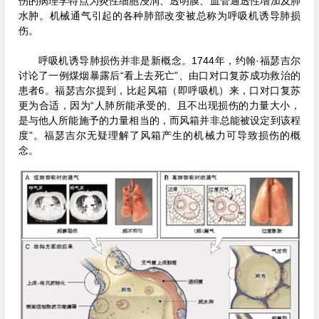
伤的病理学特点为炎性细胞浸润、透明膜、血管通透性增加及肺
水肿。机械通气引起的各种肺部改变被总称为呼吸机诱导肺损
伤。
呼吸机诱导肺损伤并非是新概念。1744年，约翰·福瑟吉尔
讨论了一例煤烟暴露后“看上去死亡”、由口对口复苏成功救治的
患者6。福瑟吉尔提到，比起风箱（即呼吸机）来，口对口复苏
更为合适，因为“人肺所能承受的、且不出现损伤的力量大小，
是与他人所能施予的力量相当的，而风箱并非总能被设定到该程
度”。福瑟吉尔无疑理解了风箱产生的机械力可导致损伤的概
念。