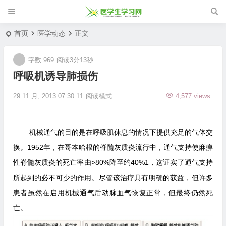
首页
医学动态
正文
字数 969
阅读3分13秒
呼吸机诱导肺损伤
29 11 月, 2013 07:30:11
阅读模式
4,577 views
机械通气的目的是在呼吸肌休息的情况下提供充足的气体交
换。1952年，在哥本哈根的脊髓灰质炎流行中，通气支持使麻痹
性脊髓灰质炎的死亡率由>80%降至约40%1，这证实了通气支持
所起到的必不可少的作用。尽管该治疗具有明确的获益，但许多
患者虽然在启用机械通气后动脉血气恢复正常，但最终仍然死
亡。