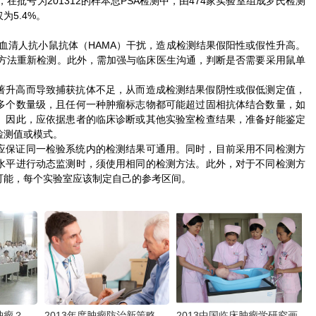
在批号为201312的样本总PSA检测中，由474家实验室组成罗氏检测
为5.4%。
血清人抗小鼠抗体（HAMA）干扰，造成检测结果假阳性或假性升高。
他方法重新检测。此外，需加强与临床医生沟通，判断是否需要采用鼠单
著升高而导致捕获抗体不足，从而造成检测结果假阴性或假低测定值，
多个数量级，且任何一种肿瘤标志物都可能超过固相抗体结合数量，如
。因此，应依据患者的临床诊断或其他实验室检查结果，准备好能鉴定
检测值或模式。
应保证同一检验系统内的检测结果可通用。同时，目前采用不同检测方
水平进行动态监测时，须使用相同的检测方法。此外，对于不同检测方
可能，每个实验室应该制定自己的参考区间。
肿瘤？
2013年度肿瘤防治新策略
2013中国临床肿瘤学研究画