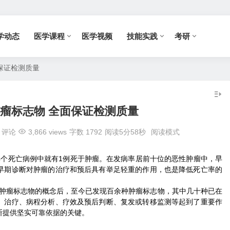
学动态
医学课程
医学视频
技能实践
考研
保证检测质量
瘤标志物 全面保证检测质量
评论
3,866 views
字数 1792
阅读5分58秒
阅读模式
4个死亡病例中就有1例死于肿瘤。在发病率居前十位的恶性肿瘤中，早
早期诊断对肿瘤的治疗和预后具有举足轻重的作用，也是降低死亡率的
首次提出肿瘤标志物的概念后，至今已发现百余种肿瘤标志物，其中几十种已在
、治疗、病程分析、疗效及预后判断、复发或转移监测等起到了重要作
断提供坚实可靠依据的关键。