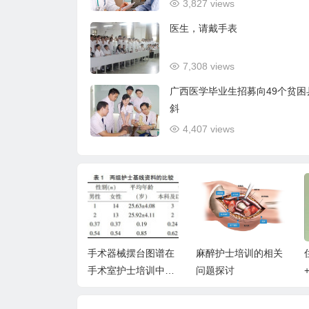
3,827 views
医生，请戴手表
7,308 views
广西医学毕业生招募向49个贫困
斜
4,407 views
汇报形式在儿科
手术器械摆台图谱在
麻醉护士培训的相关
床思维培养模式
手术室护士培训中的
问题探讨
研究
临床应用