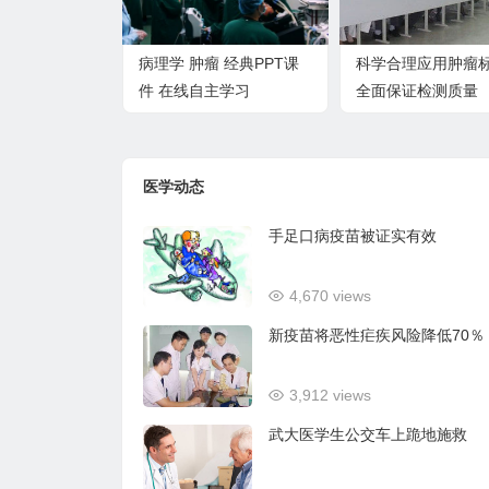
病理学 肿瘤 经典PPT课
科学合理应用肿瘤
件 在线自主学习
全面保证检测质量
医学动态
手足口病疫苗被证实有效
4,670 views
新疫苗将恶性疟疾风险降低70％
3,912 views
武大医学生公交车上跪地施救