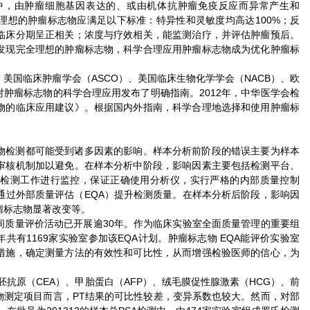
中，由肿瘤细胞基因表达的、或由机体抗肿瘤免疫反应而异常产生和
理想的肿瘤标志物应满足以下标准：特异性和灵敏度均高达100%；反
临床分期呈正相关；浓度与疗效相关，能监测治疗，并评估肿瘤预后。
发现完全理想的肿瘤标志物，科学合理应用肿瘤标志物成为优化肿瘤标
美国临床肿瘤学会（ASCO）、美国临床生物化学学会（NACB）、欧
对肿瘤标志物的科学合理应用发布了明确指南。2012年，中华医学会检
物的临床应用建议》。根据国内外指南，科学合理地选择和使用肿瘤标
物检测都可能受到诸多因素的影响。样本分析前阶段的错误主要为样本
审核机制加以避免。在样本分析中阶段，影响因素主要包括检测平台、
对检测工作进行监控，保证正确使用分析仪，实行严格的内部质量控制
，通过外部质量评估（EQA）提升检测质量。在样本分析后阶段，影响因
瘤标志物显著改变等。
间质量评价活动已开展逾30年。作为临床实验室全面质量管理的重要组
3年共有1169家实验室参加该EQA计划。肿瘤标志物 EQA能评价实验室
措施，确定测量方法的有效性和可比性，从而增强检验医师的信心，为
癌胚抗原（CEA）、甲胎蛋白（AFP）、绒毛膜促性腺激素（HCG）、前
物测定项目而言，PT结果的可比性较差，变异系数也较大。然而，对部