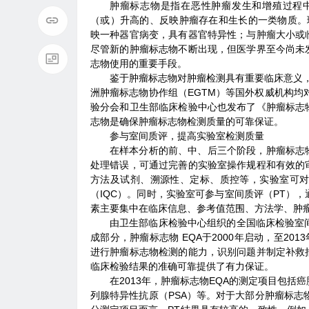
肿瘤标志物是指在恶性肿瘤发生和增殖过程
（或）升高的、反映肿瘤存在和生长的一类物质。
映一种器官病变，具有器官特异性；与肿瘤大小或
尽管新的肿瘤标志物不断出现，但医学界至今尚未
志物使用的重要手段。
鉴于肿瘤标志物对肿瘤检测具有重要临床意义，
洲肿瘤标志物协作组（EGTM）等国外权威机构均
验分会和卫生部临床检验中心也发布了《肿瘤标志
志物是确保肿瘤标志物检测质量的可靠保证。
参与室间质评，提高实验室检测质量
在样本分析的前、中、后三个阶段，肿瘤标志
处理错误，可通过完善的实验室操作规程和有效的
方法及试剂、溯源性、定标、质控等，实验室可
（IQC）。同时，实验室可参与室间质评（PT）
素主要集中在临床信息、参考值范围、方法学、肿
由卫生部临床检验中心组织的全国临床检验室
成部分，肿瘤标志物 EQA于2000年启动，至201
进行肿瘤标志物检测的能力，识别问题并制定补救
临床检验结果的准确可靠提供了有力保证。
在2013年，肿瘤标志物EQA的测定项目包括
列腺特异性抗原（PSA）等。对于大部分肿瘤标志