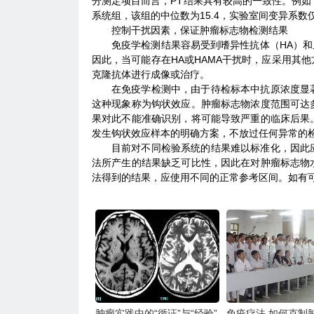
分测定项目而言，PT结果具有较高的一致性。例如，
系统组，该组的中位数为15.4，实验室间变异系数仅
控制干扰因素，保证肿瘤标志物检测结果
免疫学检测结果容易受到嗜异性抗体（HA）和
因此，当可能存在HA或HAMA干扰时，应采用其
克隆抗体进行成像或治疗。
在免疫学检测中，由于待检标本中抗原浓度显
这种现象称为钩状效应。肿瘤标志物浓度范围可达
果对此不能准确识别，将可能导致严重的临床后果
发生钩状效应样本的明确方案，不放过任何异常的
目前对不同检验系统的结果难以标准化，因此
法所产生的结果缺乏可比性，因此在对肿瘤标志物
法得到的结果，应使用不同的正常参考区间。如有
肿瘤实践中的“循证”与“经验”
免疫疗法 如何克制