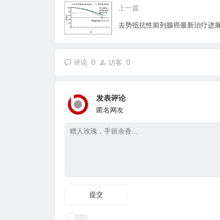
上一篇
去势抵抗性前列腺癌最新治疗进
0
0
评论
访客
发表评论
匿名网友