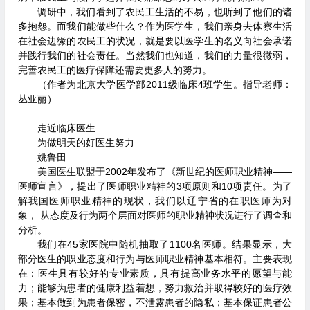
调研中，我们看到了农民工生活的不易，也听到了他们的诸
多抱怨。而我们能做些什么？作为医学生，我们亲身去体察生活
在社会边缘的农民工的状况，就是要以医学生的名义向社会承诺
并践行我们的社会责任。当然我们也知道，我们的力量很微弱，
完善农民工的医疗保障还需要更多人的努力。
（作者为北京大学医学部2011级临床4班学生。指导老师：
丛亚丽）
走近临床医生
为做明天的好医生努力
姚鲁田
美国医生联盟于2002年发布了《新世纪的医师职业精神——
医师宣言》，提出了医师职业精神的3项原则和10项责任。为了
解我国医师职业精神的现状，我们以辽宁省的在职医师为对
象， 从态度及行为两个层面对医师的职业精神状况进行了调查和
分析。
我们在45家医院中随机抽取了1100名医师。结果显示，大
部分医生的职业态度和行为与医师职业精神基本相符。主要表现
在：医生具有较好的专业素质，具有提高业务水平的愿望与能
力；能够为患者的健康利益着想，努力救治并取得较好的医疗效
果；基本做到为患者保密，不泄露患者的隐私；基本保证患者公