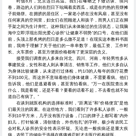
时值8月，北京连日高温。我们在曝晒之下做访谈、填问
卷，路边的人们则在烈日下吆喝着卖西瓜，或是在灼热的煎饼摊
子前烙饼。在拥挤的居住区，一家老小挤在没有风扇，甚至没有
任何家具的空间里，妇女们在照顾老人和孩子，而男人们正在脚
手架之间为生计奔忙。这种我们从未体验过的生活状态，让我脑
海中立即浮现出阳光爱心诊所“让健康不弱势”的口号。在他们面
前，头顶上那炙烤的烈日是多么微不足道！在现实这本教科书面
前，我终于理解了关于他们的一串串数字，最低工资、工作时
长、火车票价，甚至方便面价格都有了更深层的含义。
接受我们调查的人多来自河北、四川、河南，年轻男性多从
事建筑业，女性和老人则从事清洁、销售等工作。他们大多自认
为身体比较健康，从未进行过体检，约1/3的人每年的医疗花费
不到100元。而这并不意味着他们身体健康，不需要看病。他们
告诉我，他们是逃避看病，甚至害怕看病。“万一在医院查出来
什么，我是看呢，还是不看？要看的话看不起，不去看也就不知
道自己有病了。”
在谈到就医机构的选择标准时，“距离近”和“价格便宜”是他
们最关注的因素。在这些地方，我们看到了许多私人诊所，一般
不到10平方米，几乎没有医疗设备，门口的牌子上都写着“内外
妇儿，打针输液，清创缝合，外伤包扎”的字样。极少有农民工
会对私人诊所的安全性表示怀疑。无论患一般疾病还是重大疾
病，农民工均倾向于选择在疼痛难忍时才去医疗机构就医。