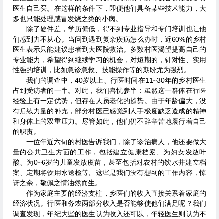
医生自己买。在这样的条件下，即便他们具备某些技术能力，大
多也只能处理感冒发烧之类的小病。
除了硬件差，学历偏低，得不到专业指导和专门培训也让他
们感到力不从心。当问到遇到复杂疾病怎么办时，近60%的乡村
医生表示只能建议患者到大医院救治。多数村医渴望提高自己的
专业能力，希望得到继续学习的机会，对短期的，针对性、实用
性强的培训，比如急诊急救、技能操作等的期盼尤为强烈。
我们的调查中，40岁以上、行医时间在11~30年的乡村医生
占到受访者的一半。对此，我们喜忧参半：虽然这一群体在行医
经验上有一定优势，但存在人员老化的趋势。由于年龄偏大，没
有后续力量的补充，部分村医已感觉到人手极度缺乏造成的精神
和身体上的双重压力。尽管如此，他们仍不辞辛苦地履行着自己
的职责。
一位年近六旬的村医告诉我们，除了诊治病人，他还要做大
量的公共卫生方面的工作，包括建立健康档案、为妇女发放叶
酸、为0~6岁的儿童发放疫苗，甚至包括对农村的饮水井建立档
案、定期将饮用水送检等。这些是我们没有想到的工作内容，惊
讶之余，敬佩之情油然而生。
作为家庭主要的经济支柱，乡医们的收入直接关系着家庭的
经济状况。行医和务农两部分收入是否能够使他们满足呢？我们
调查发现，年纪大些的医生认为收入还可以，年轻医生则认为不