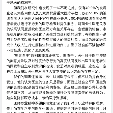
平就医的权利等。
但我们在研究中也发现了一些不足之处。仅有40.9%的被调
查者认为应向病人及其家属揭露重大医疗事故，仅有51.8%的被
调查者认为医患之间不宜存在商业关系，90.4%的被调查者会在
患者要求进行不必要的医疗检查时提供服务。对商业性医患关系
的较高认同度反映出医患双方利益关系存在一定程度的错位。市
场机制的利益驱动强化了医生对自身利益的追求，有些医生不是
努力使患者以最少的耗费获得最大的健康利益，而是为增加医院
或个人收入进行过度检查和过度治疗，加重了社会的不满情绪和
不信任感，恶化了医患关系。
“患者自主”原则未能真正落实。调查中，医生对于医疗差错
的刻意掩饰以及对过度治疗行为的高度认同反映出医生对患者知
情同意和自主权利意识的淡漠，缺乏对患者的尊重。这也在一定
程度上反映出医生在对医学人文本质的认识方面尚存在不足。
我们的调查还显示，医生认同医疗公平，但不认为是自身的
责任。他们认为医生的任务只是看病，而促进社会公平和卫生资
源的合理分配是领导和政府的责任。这反映出医生的公共社会责
任意识不强，从而可能导致缺乏履行公共健康责任的自觉行为，
如自觉降低医疗成本、节约医疗资源等。
医师职业精神课题的研究加深了我们对于职业精神的理解。
作为尚在学习中的医学生来说，在刻苦学习医学知识的同时，只