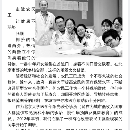
走近农民
工
让健康不
弱势
张颖
拥挤的街
道两旁，热情
的商贩在不停
叫卖着他们的
货物。一群中年妇女聚集在岔道口，操着不同口音交谈着。在北
京市郊的城乡结合部，这样的场景比比皆是。
随着经济和社会的发展，农民工已成为一个不容忽视的社会
群体。近年来，政府一直致力于提高农民的医疗保障水平，不断
改进新型农村合作医疗。但农民工作为一个特殊的群体，他们中
的很多人即使参加了新农合，却因受地区统筹、异地转移续接、
报销范围等的限制，在城市中寻求医疗帮助仍十分困难。
作为北京大学医学部阳光爱心诊所（旨在为城市低收入困难
人群提供常见病和小病的诊治、慢性病预防及健康教育）的成
员， 2013年年初，我们召集了一群有心改善农民工就医现状的
同学开始了调研。