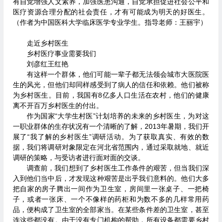
有自觉增强人文素养，加强医患沟通，自觉承担促进社会公平和
医疗资源合理分配的社会责任，才有可能成为明天的好医生。
（作者为中国医科大学临床医学专业学生。指导老师：王丽宇）
走近乡村医生
乡村医疗事业需要我们
刘彦红王红艳
有这样一个群体，他们可能一辈子都无法领会城市大医院医
生的风光，但他们却同样感受到了病人的信任和依赖。他们被称
为乡村医生。目前，我国有8亿多人口生活在农村，他们的健康
离不开百万乡村医生的付出。
作为国家“大学生村医”计划培养的未来的乡村医生，为对这
一职业群体的生存状况有一个清晰的了解，2013年暑期，我们开
展了“我了解的乡村医生”调研活动。为了获取真实、有效的数
据，我们将调研对象限定在河北省范围内，通过采取就地、就近
调研的策略，与受访者进行面对面的交谈。
调查前，我们想到了乡村医生工作条件的艰苦，但当我们深
入到他们当中后，才发现这种艰苦是出乎我们意料的。他们大多
把自家的房子腾出一间作为卫生室，房间里一张桌子、一把椅
子，或者一张床、一个不像样的药柜和为数不多的几样常用药
品，便构成了卫生室的全部家当。在某些条件差的卫生室，甚至
连这些都没有。由于没有专门机构的帮助，所有设备都需要乡村