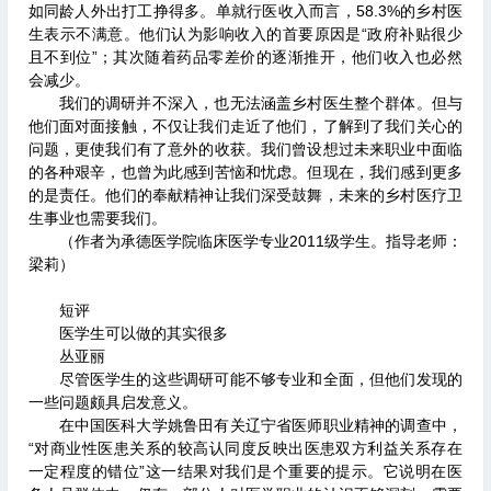
如同龄人外出打工挣得多。单就行医收入而言，58.3%的乡村医
生表示不满意。他们认为影响收入的首要原因是“政府补贴很少
且不到位”；其次随着药品零差价的逐渐推开，他们收入也必然
会减少。
我们的调研并不深入，也无法涵盖乡村医生整个群体。但与
他们面对面接触，不仅让我们走近了他们，了解到了我们关心的
问题，更使我们有了意外的收获。我们曾设想过未来职业中面临
的各种艰辛，也曾为此感到苦恼和忧虑。但现在，我们感到更多
的是责任。他们的奉献精神让我们深受鼓舞，未来的乡村医疗卫
生事业也需要我们。
（作者为承德医学院临床医学专业2011级学生。指导老师：
梁莉）
短评
医学生可以做的其实很多
丛亚丽
尽管医学生的这些调研可能不够专业和全面，但他们发现的
一些问题颇具启发意义。
在中国医科大学姚鲁田有关辽宁省医师职业精神的调查中，
“对商业性医患关系的较高认同度反映出医患双方利益关系存在
一定程度的错位”这一结果对我们是个重要的提示。它说明在医