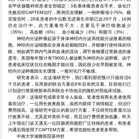
名甲状腺髓样癌患者全部稳定；3名垂体瘤患者在手术、放化疗
失败后经CAPTEM治疗，两例完全缓解，一例肿瘤缩小75%。截
至报告时，28名患者的中位数无进展生存期已达29个月，16例
仍在治疗中。此方案毒性不大，主要见于淋巴细胞减少
（35%）、高血糖（6%）、血小板减少（3%）和腹泻（3%）。
神经内分泌肿瘤起源于身体神经内分泌系统能分泌激素的细
胞。神经内分泌细胞在全身各处都能找到，并能够行使特殊的功
能，例如调节肺内气体和血液的流动，调节食物通过胃肠道的速
度等。美国每年预计有79000人被诊断为神经内分泌肿瘤。由于
患者临床症状往往在晚期才能出现，因此很少在早期被发现。神
经内分泌肿瘤因生长缓慢，一般对化疗不敏感。
研究者表示，在这项研究中，我们看到那些预计只能存活6
个月的患者，应用新的联合方案在8年后依然活着。目前他们已
计划进行替莫唑胺单药和联合卡培他滨的随机对照临床试验。
点评：这项研究成果非常令人振奋。笔者曾有两名患者使用
索坦治疗，一位用长效奥曲肽，虽然均获得了病情稳定，但治疗
费用很高。这项研究中提出的新治疗方案，不仅研究结果显示治
疗效果不错，尤其是对类癌不错，而且治疗费用更加低廉。昨天
上午我在门诊又遇见一位回肠类癌腹腔广泛转移的患者，和患者
沟通后我使用了CAPTEM方案，希望也能给患者更多帮助。
中南大学湘雅医院晏仲舒