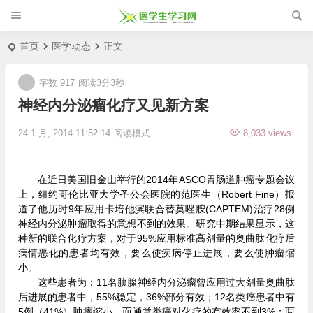
首页
医学动态
正文
字数 917
阅读3分3秒
神经内分泌瘤化疗又见新方案
24 1 月, 2014 11:52:14
阅读模式
8,033 views
在近日美国旧金山举行的2014年ASCO胃肠道肿瘤专题会议
上，纽约哥伦比亚大学圣公会医院的范医生（Robert Fine）报
道了他历时9年应用卡培他滨联合替莫唑胺(CAPTEM)治疗28例
神经内分泌肿瘤取得的意想不到的效果。研究中期结果显示，这
种新的联合化疗方案，对于95%应用标准高剂量的奥曲肽化疗后
病情恶化的患者均有效，要么使疾病停止进展，要么使肿瘤缩
小。
这些患者为：11名胰腺神经内分泌瘤曾应用过大剂量奥曲肽
后进展的患者中，55%稳定，36%部分有效；12名类癌患者中有
5例（41%）肿瘤缩小，而通常类癌对化疗的有效率不到3%；两