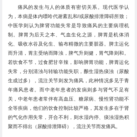
痛风的发生与人的体质有密切关系。现代医学认
为，本病是体内嘌呤代谢紊乱和/或尿酸排泄障碍所致；
中医学则认为脾肾功能失常是导致痛风的主要病理机
制。脾胃为后天之本、气血生化之源，脾胃是机体消
化、吸收水谷及化生、输布精微的主要脏器。脾主运化
而升清，胃主受纳而降浊，脾气升则健，胃气降则和。
若饮食不节，过食肥甘辛辣，影响脾胃功能，脾胃运化
失常，分别清浊与转输功能失职，酿生湿热痰浊（尿酸
生成过多），流注关节则发为痛风，此种情况多见于青
年痛风患者。而中老年患者的发病则多与肾气不足有
关，中老年患者常伴有高血压、糖尿病、慢性肾功能不
全等疾病，他们的饮食控制比较严格，其发生多在于肾
的气化作用失常，开合不利，则水湿内停、痰浊湿热积
聚而不得出（尿酸排泄障碍），流注关节而发痛风。