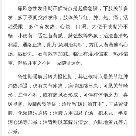
痛风急性发作期证候特点是起病急骤，下肢关节多
发，多于夜间突然发作，肢体关节红、肿、热、痛，活
动受限，多伴有发热、心烦、口渴、大便干或黏滞不
畅、小便黄、舌红苔黄腻、脉弦数等热象；治法当清热
利湿、通络止痛，此乃“急则治其标”，方用大黄黄连泻心
汤、四妙丸、石苇散等加减。临证有湿邪偏重、热邪偏
重、湿热并重之不同，应随证遣药。
急性期缓解后转为慢性期，其证候特点是关节红肿
灼热消退，仍有关节疼痛，病情缠绵日久，可见关节畸
形，屈伸不利，或有痛风石形成，可伴有体倦乏力、喜
暖畏寒、腰膝酸软等症；治疗当“缓则治其本”，宜益肾健
脾、化湿降浊通络；治脾方用四君子汤、枳术丸、半夏
泻心汤等加减；治肾则以萆薢分清饮、六味地黄丸等方
加减。