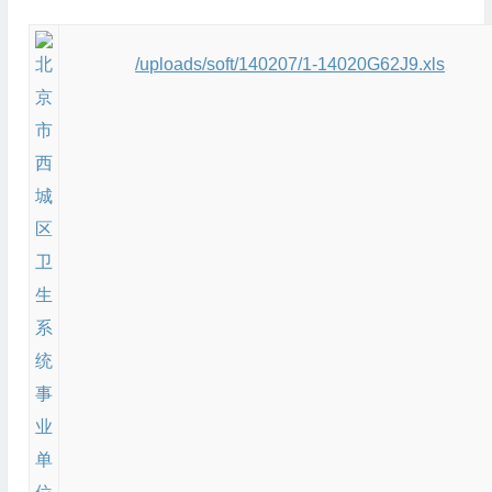
/uploads/soft/140207/1-14020G62J9.xls