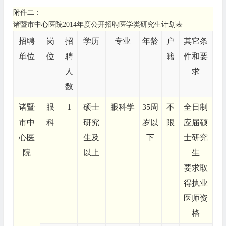
附件二：
诸暨市中心医院2014年度公开招聘医学类研究生计划表
招聘
岗
招
学历
专业
年龄
户
其它条
单位
位
聘
籍
件和要
人
求
数
诸暨
眼
1
硕士
眼科学
35周
不
全日制
市中
科
研究
岁以
限
应届硕
心医
生及
下
士研究
院
以上
生
要求取
得执业
医师资
格