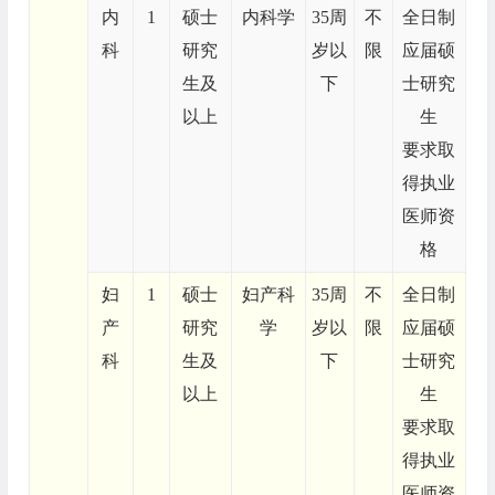
内
1
硕士
内科学
35周
不
全日制
科
研究
岁以
限
应届硕
生及
下
士研究
以上
生
要求取
得执业
医师资
格
妇
1
硕士
妇产科
35周
不
全日制
产
研究
学
岁以
限
应届硕
科
生及
下
士研究
以上
生
要求取
得执业
医师资