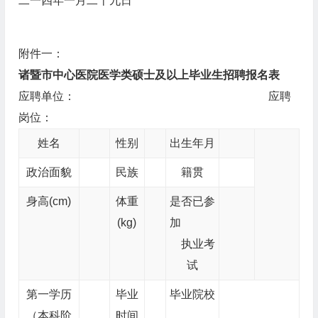
二一四年一月二十九日
附件一：
诸暨市中心医院医学类硕士及以上毕业生招聘报名表
应聘单位： 应聘
岗位：
姓名
性别
出生年月
政治面貌
民族
籍贯
身高(cm)
体重
是否已参
(kg)
加
执业考
试
第一学历
毕业
毕业院校
（本科阶
时间