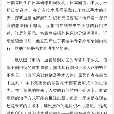
一樊菁医生在日本研修期间发现，日本同道几乎人手一
册日文译本。在介入技术几乎要取代开放式手术的今
天，深研血管临床解剖知识有无必要呢？他怀着一探究
竟的想法随手翻阅，没想到立刻被书中细致的解剖描
述、详尽的图示、实践性极强的临床指导深深吸引。详
细通读全书后，他立刻产生了将这本专著介绍给国内同
行、帮助年轻医师共同进步的想法。
纵观图书市场，血管解剖方面的专著并不少见，但
就不同部位的重要血管，描述其解剖和手术入路的书并
不多见。《血管局部解剖及手术入路》原著作者在前言
中提到：“本书最重要的宗旨在于拥有更加持久的生命
力。在可预见的未来，人类的解剖结构不会改变。血管
疾病的治疗方式可能会推陈出新，但是，无论是在现在
还是未来的手术中，解剖技巧的地位仍不可撼动。”这句
话也印证了引进这本书的初衷——提倡精研血管临床解