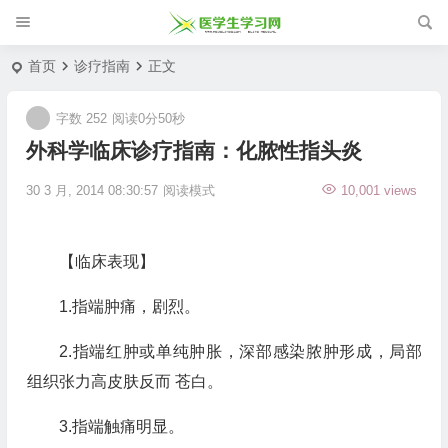
首页
诊疗指南
正文
字数 252
阅读0分50秒
外科学临床诊疗指南：化脓性指头炎
30 3 月, 2014 08:30:57
阅读模式
10,001 views
【临床表现】
1.指端肿痛，剧烈。
2.指端红肿或单纯肿胀，深部感染脓肿形成，局部
组织张力高皮肤反而 苍白。
3.指端触痛明显。