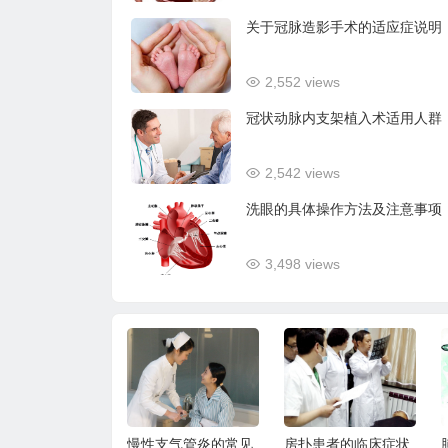
关于冠脉造影手术的适应症说明
2,552 views
冠状动脉内支架植入术适用人群
2,542 views
洗眼的具体操作方法及注意事项
3,498 views
支气管炎的常见
房扑患者的临床症状
肺念珠菌病的治疗原