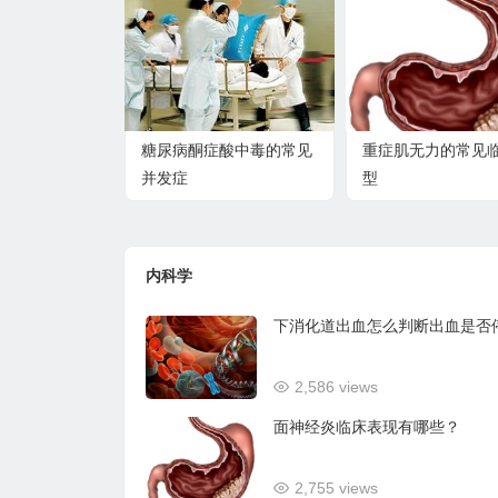
糖尿病酮症酸中毒的常见
重症肌无力的常见
并发症
型
内科学
下消化道出血怎么判断出血是否
2,586 views
面神经炎临床表现有哪些？
2,755 views