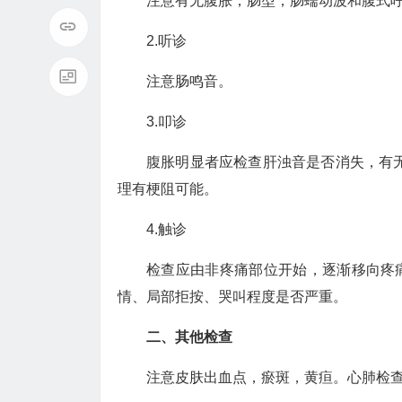
注意有无腹胀，肠型，肠蠕动波和腹式
2.听诊
注意肠鸣音。
3.叩诊
腹胀明显者应检查肝浊音是否消失，有
理有梗阻可能。
4.触诊
检查应由非疼痛部位开始，逐渐移向疼
情、局部拒按、哭叫程度是否严重。
二、其他检查
注意皮肤出血点，瘀斑，黄疸。心肺检