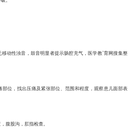
呼吸。
无移动性浊音，鼓音明显者提示肠腔充气，医学教`育网搜集整
痛部位，找出压痛及紧张部位、范围和程度，观察患儿面部表
查，腹股沟，肛指检查。