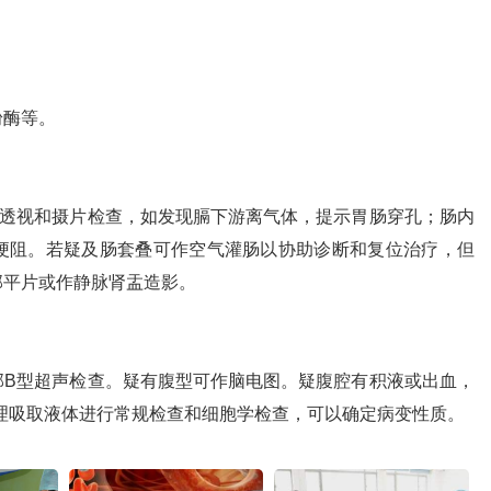
粉酶等。
部透视和摄片检查，如发现膈下游离气体，提示胃肠穿孔；肠内
梗阻。若疑及肠套叠可作空气灌肠以协助诊断和复位治疗，但
部平片或作静脉肾盂造影。
部B型超声检查。疑有腹型可作脑电图。疑腹腔有积液或出血，
理吸取液体进行常规检查和细胞学检查，可以确定病变性质。