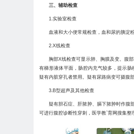
三、辅助检查
1.实验室检查
血液和大小便常规检查，血和尿的胰淀
2.X线检查
胸部X线检查可显示肺、胸膜及变。腹
有梯形液体平面，肠腔内充气较多，提示肠
疑有内脏穿孔者禁用。疑有尿路病变可摄腹
3.B型超声及其他检查
疑有胆石症、肝脓肿、膈下脓肿时作腹
可进行腹腔诊断性穿刺，医学教`育网搜集整