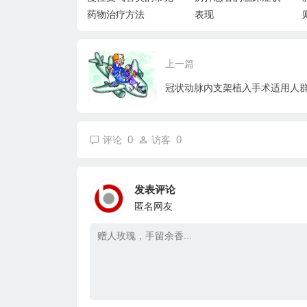
治疗方法
表现
则|用药原则
上一篇
冠状动脉内支架植入手术适用人
0
0
评论
访客
发表评论
匿名网友