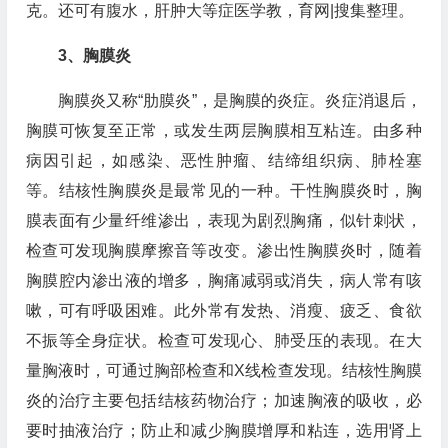
克。还可有腹水，肝肿大等症医学教，育网|搜集整理。
3、胸膜炎
胸膜炎又称“肋膜炎”，是胸膜的炎症。炎症消退后，
胸膜可恢复至正常，或发生两层胸膜相互粘连。由多种
病因引起，如感染、恶性肿瘤、结缔组织病、肺栓塞
等。结核性胸膜炎是最常见的一种。干性胸膜炎时，胸
膜表面有少量纤维渗出，表现为剧烈胸痛，似针刺状，
检查可发现胸膜摩擦音等改变。渗出性胸膜炎时，随着
胸膜腔内渗出液的增多，胸痛减弱或消失，病人常有咳
嗽，可有呼吸困难。此外常有发热、消瘦、疲乏、食欲
不振等全身症状。检查可发现心、肺受压的表现。在大
量胸液时，可通过胸部检查和X线检查发现。结核性胸膜
炎的治疗主要包括结核药物治疗；加速胸液的吸收，必
要时抽液治疗；防止和减少胸膜增厚和粘连，选用肾上