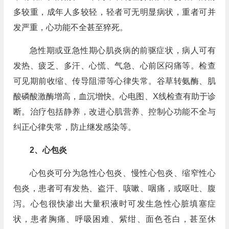
多较重，成年人多较轻，轻者可无明显病状，重者可并
发严重，心功能不全甚至猝死。
急性期或亚急性期心肌炎病的前驱症状，病人可有
发热、疲乏、多汗、心慌、气急、心前区闷痛等。检查
可见期前收缩、传导阻滞等心律失常。谷草转氨酶、肌
酸磷酸激酶增高，血沉增快。心电图、X线检查有助于诊
断。治疗包括静养，改进心肌营养、控制心功能不全与
纠正心律失常，防止继发感染等。
2、心包炎
心包炎可分为急性心包炎、慢性心包炎、缩窄性心
包炎，患者可有发热、盗汗、咳嗽、咽痛，或呕吐、腹
泻。心包很快渗出大量积液时可发生急性心脏填塞症
状，患者胸痛、呼吸困难、紫绀、面色苍白，甚至休