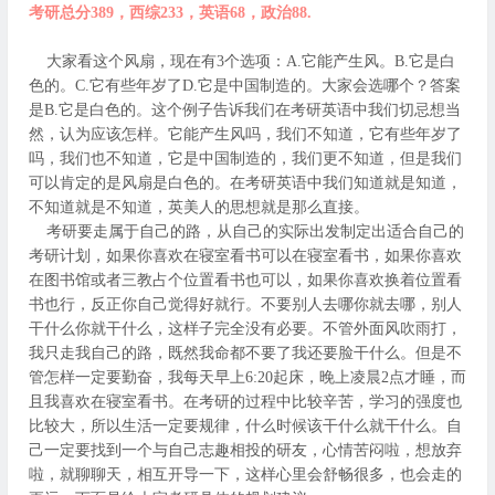
考研总分389，西综233，英语68，政治88.
大家看这个风扇，现在有3个选项：A.它能产生风。B.它是白
色的。C.它有些年岁了D.它是中国制造的。大家会选哪个？答案
是B.它是白色的。这个例子告诉我们在考研英语中我们切忌想当
然，认为应该怎样。它能产生风吗，我们不知道，它有些年岁了
吗，我们也不知道，它是中国制造的，我们更不知道，但是我们
可以肯定的是风扇是白色的。在考研英语中我们知道就是知道，
不知道就是不知道，英美人的思想就是那么直接。
考研要走属于自己的路，从自己的实际出发制定出适合自己的
考研计划，如果你喜欢在寝室看书可以在寝室看书，如果你喜欢
在图书馆或者三教占个位置看书也可以，如果你喜欢换着位置看
书也行，反正你自己觉得好就行。不要别人去哪你就去哪，别人
干什么你就干什么，这样子完全没有必要。不管外面风吹雨打，
我只走我自己的路，既然我命都不要了我还要脸干什么。但是不
管怎样一定要勤奋，我每天早上6:20起床，晚上凌晨2点才睡，而
且我喜欢在寝室看书。在考研的过程中比较辛苦，学习的强度也
比较大，所以生活一定要规律，什么时候该干什么就干什么。自
己一定要找到一个与自己志趣相投的研友，心情苦闷啦，想放弃
啦，就聊聊天，相互开导一下，这样心里会舒畅很多，也会走的