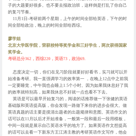
子的大题要好很多。也不要去报政治班，这样倒是打乱了你自己
的复习节奏。
11月1日-考研前两个星期，上午的时间全部给英语，下午的时
间全部给政治，晚上的时间全部给西综。
廖学姐
北京大学医学院，荣获校特等奖学金和三好学生，两次获得国家
奖学金。
考研总分362，西综220，英语73，政治69.
态度决定一切，你们在见习阶段就要好好看书，实习就可以开
始准备考研。我一直强调学习的效率第一 ，在晚上12点中之前我
一定要睡觉，中午我也会睡上1.5个小时。因为如果我休息好了我
的效率就特别高，如果我休息不好就一点也看不下去。
英语是可以最早开始复习的，阅读的话推荐做一下张健的英语
基础版和英语提高版，你会发现一路做下来你的进步会很大。做
英语真题的话主要是摸清出题者的出题规律和意图。英语作文的
话可以在11月以后才开始准备，一般第一段和最后一段用模板，
中间一段就是展示自己英语水平的地方了。如果英语作文想提高
的话可以去看一下新东方王江涛主教的考研英语作文写作，他会