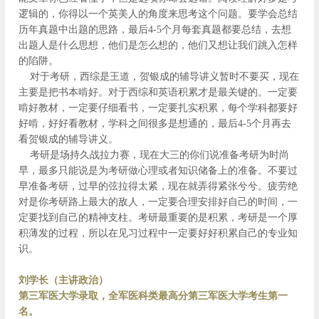
逻辑的，你得以一个英美人的角度来思考这个问题。要学会总结
历年真题中出题的思路，最后4-5个月每套真题都要总结，去想
出题人是什么思想，他们是怎么想的，他们又想让我们跳入怎样
的陷阱。
对于考研，西综是王道，贺银成的辅导讲义暂时不要买，现在
主要是把书本啃好。对于西综和英语积累才是最关键的。一定要
啃好教材，一定要仔细看书，一定要扎实积累，每个学科都要好
好啃，好好看教材，学科之间很多是想通的，最后4-5个月再去
看贺银成的辅导讲义。
考研是场持久战拉力赛，现在大三的你们说准备考研为时尚
早，最多只能说是为考研做心理或者知识储备上的准备。不要过
早准备考研，过早的弦拉得太紧，现在就弄得紧张兮兮。疲劳绝
对是你考研路上最大的敌人，一定要合理安排好自己的时间，一
定要找到自己的精神支柱。考研最重要的是积累，考研是一个厚
积薄发的过程，所以在见习过程中一定要好好积累自己的专业知
识。
刘学长（主讲政治）
第三军医大学录取，全军医科类最高分第三军医大学考生第一
名。