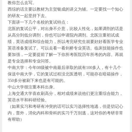
教你怎么去写。
西综的话主要以教材为主贺银成的讲义为辅。一定要找一个知心
的研友一起坚持下去。
下面讲一下几个名校的复试特点：
北医的复试公平，对出身不介意，比较人性化，如果调剂的话是
从高分到低分调剂，你也可以申请院内调剂。北医注重初试成
绩，英语成绩和综合能力，所以考完研究生就要好好看医学专业
英语准备复试了。可以去看一看剑桥专业英语。临床技能操作也
要加强，一定要提前了解一下你所考医院历年所考的内容。再就
是专业选择和专业问答。
中南大学：今年08级被中南最后录取的就有100多人，有十几个
保送中南大学，它的复试过程没北医透明，可能存在暗箱操作，
350多分被刷下来也是有可能的。
中山大学很注重本科出身。
上海交通大学喜欢刷高分，相对成绩来说他们更注重综合能力，
英语水平和科研经验。
（如果实习和考研有冲突的话可以实习选择性地逃，但是切记心
内，普外，消化内科和骨科的实习千万别逃，这对你的考研非常
有帮助）