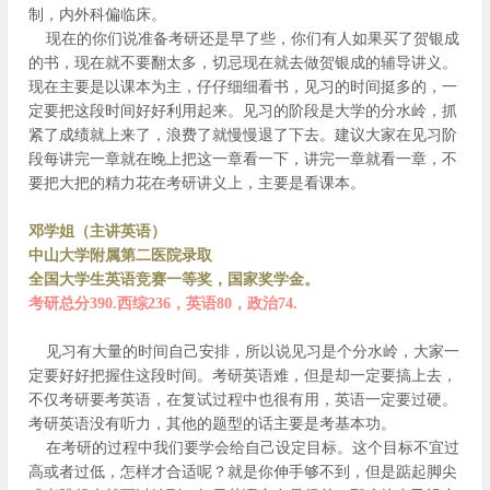
制，内外科偏临床。
现在的你们说准备考研还是早了些，你们有人如果买了贺银成
的书，现在就不要翻太多，切忌现在就去做贺银成的辅导讲义。
现在主要是以课本为主，仔仔细细看书，见习的时间挺多的，一
定要把这段时间好好利用起来。见习的阶段是大学的分水岭，抓
紧了成绩就上来了，浪费了就慢慢退了下去。建议大家在见习阶
段每讲完一章就在晚上把这一章看一下，讲完一章就看一章，不
要把大把的精力花在考研讲义上，主要是看课本。
邓学姐（主讲英语）
中山大学附属第二医院录取
全国大学生英语竞赛一等奖，国家奖学金。
考研总分390.西综236，英语80，政治74.
见习有大量的时间自己安排，所以说见习是个分水岭，大家一
定要好好把握住这段时间。考研英语难，但是却一定要搞上去，
不仅考研要考英语，在复试过程中也很有用，英语一定要过硬。
考研英语没有听力，其他的题型的话主要是考基本功。
在考研的过程中我们要学会给自己设定目标。这个目标不宜过
高或者过低，怎样才合适呢？就是你伸手够不到，但是踮起脚尖