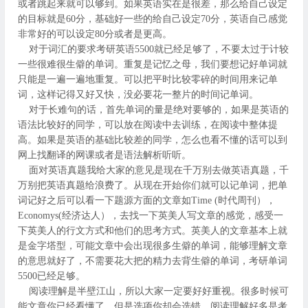
或者跳起来就可以够到。如果英语实在是很差，那么给自己设定
的目标就是60分，基础好一些的给自己设定70分，英语自己感觉
非常好的可以设定80分或者是更高。
对于词汇的要求考研英语5500就已经足够了，不要太过于计较
一些很难很生僻的单词。重复是记忆之母，我们要想记好单词就
只能是一遍一遍地重复。可以把平时比较零碎的时间用来记单
词，这样记得又好又快，没必要花一整片的时间记单词。
对于长难句的话，首先单词的量是绝对要够的，如果是英语的
语法比较好的同学，可以放在阅读中去训练，在阅读中整体提
高。如果是英语的基础比较差的同学，怎么也看不懂的话可以到
网上找翻译的网课或者是语法解析听听。
面对英语真题我给大家的意见是现在千万别去做英语真题，千
万别把英语真题给浪费了。从现在开始你们就可以记单词，把单
词记好之后可以看一下题源方面的文章如Time (时代周刊），
Economys(经济达人），去找一下英美人写文章的感觉，感受一
下英美人的行文方式和他们的思考方式。英美人的文章基本上就
是金字塔型，可能文章中会出现很多生僻的单词，能够理解文章
的意思就好了，不需要花大把的精力去背生僻的单词，考研单词
5500已经足够。
阅读理解是半壁江山，所以大家一定要好好重视。很多时候可
能文章你已经看懂了，但是选项你却会选错。阅读理解好多是考