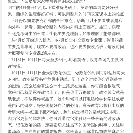
更远。下面是给大家考研具体的规划建议：
明年的4月份开始可以正式准备考研了。英语的单词要好好积
累，西综的生理要好好啃，可以用整片的时间攻克课本上的难点
8月份以前要攻克西综的全部难点，诊断可以不要看或者是和
内外科一起看，因为诊断的内容内外科上面都有。生理，病理，
生化是考研中的王道，生化主要是理解，如果理解了想错都难。
从4月份开始进入状态，4-7月份全心全意攻专业课，英语的话
主要是背单词，现在不要看政治，也不要去报政治班，这段时间
大概要复习专业课2遍左右。
7月31日-10月1日每天至少3个小时看英语，以背单词为主做阅
读为辅。
10月1日-11月1日全天以政治为主，做政治的时间可以达到每天
8小时。政治辅导书推荐风中劲草。到了这个时候你会遇到很大
的困难，怎么还会有这么一个拦路虎在这里，你可能会很泄气，
觉得自己就要死在政治上了。但是你千万别放弃，政治其实就是
纸老虎，不放弃你就赢了。这个时候可以打电话给学长学姐或者
是自己的研友，好好调整好自己的心情。高等教育出版社出版的
考研大纲----红宝书挺不错的，到时候觉得好的话就用这本吧，
因为它更新的非常快，你可以通过它接触到一些最新的时政动
态。记住政治的话一定要密切关注当下的国际国内时事，关注时
事动态，关注当时的重要报告，这样肯定比你背以前陈芝麻烂谷