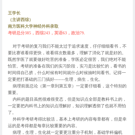
王学长
（主讲西综）
南方医科大学神经外科录取
考研总分385，西综243，英语63，政治79.
对于考研的复习我们不能太过于追求速度，仔仔细细看书，不
要比赛谁看得更快，谁看得次数最多，理解了消化了就是好的。
既然学医了就要做好吃苦的准备，学医必定很苦，我们绝对不能
怕苦。考研的准备在我们的实习阶段，实习是比较忙的，看书的
时间得自己挤，什么时候有时间就什么时候抽时间看书。记得一
定要把打基础的三门搞好-------生理，病生，生化。
病理前面总论（第一章到第五章）一定要仔细看，这个特别的
重要。
内科的题目虽然很难很变态，但是知识点全部是教科书上的，
一定要把内科书上的知识点理解好，知识理解透彻了也就不用怕
了。
外科学考研考得比较活，基本上考研的内容每章都有，但是幸
运的是考得都是每章比较重要的内容。
病理，生理，生化就一定要更注重分子机制，基础学科偏机