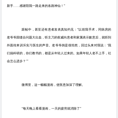
新手……感谢陪我一路走来的各路神仙！”
跟帖中，甚至还有患者发表真知灼见：“以前我手术，同病房的
老爷爷因缝合问题大出血，听主刀的权威向患者和家属表示歉意后，就听到
外面传来训斥实习医生的声音。老爷爷倒是很坦然，回过头来对我说：‘我
们搞科研的，你们教书的，都是从年轻人过来的。如果年轻人老不上手，社
会怎么进步？’”
微博里，这一幅幅漫画，使医患加深了理解。
“每天晚上看看漫画，一天的疲劳就消除了”