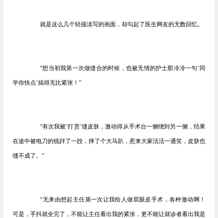
就是这么几个轻描淡写的画面，却勾起了医生网友的无数回忆。
“想当初我第一次做缝合的时候，也被无情的护士那冷冷一句‘同
学你快点’搞得无比紧张！”
“有次我被‘打赏’缝皮肤，激动得从手术台一侧绕到另一侧，结果
在途中被电刀的线跘了一跤，摔了个大马趴，惹来大家活活一通笑，皮肤也
缝不成了。”
“无来由想起主任第一次让我给人做双眼皮手术，各种激动啊！
可是，手抖就全完了，不能让主任看出我的紧张，更不能让就诊者看出我是