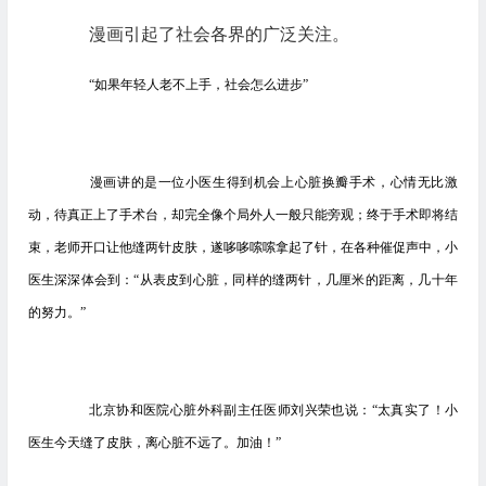
漫画引起了社会各界的广泛关注。
“如果年轻人老不上手，社会怎么进步”
漫画讲的是一位小医生得到机会上心脏换瓣手术，心情无比激
动，待真正上了手术台，却完全像个局外人一般只能旁观；终于手术即将结
束，老师开口让他缝两针皮肤，遂哆哆嗦嗦拿起了针，在各种催促声中，小
医生深深体会到：“从表皮到心脏，同样的缝两针，几厘米的距离，几十年
的努力。”
北京协和医院心脏外科副主任医师刘兴荣也说：“太真实了！小
医生今天缝了皮肤，离心脏不远了。加油！”