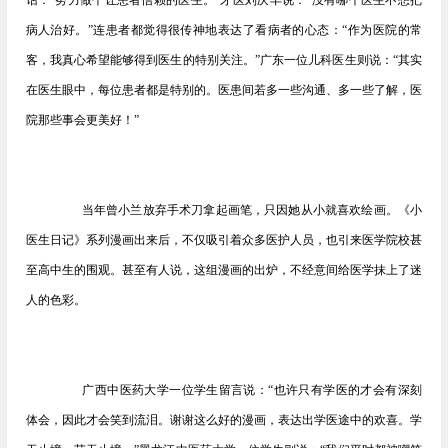
话：“努力做个让患者信赖的医生。”牙医刘庆丰说：“没有哪个医生不想把
病人治好。”连患者都觉得很传神地表达了看病者的心态：“作为医院的常
客，我真心希望能够得到医生的特别关注。”广东一位儿科医生则说：“其实
在医生眼中，每位患者都是特别的。医患间若多一些沟通、多一些了解，医
院那些事会更美好！”
当年曾小兰放弃手术刀拿起画笔，只因她从小就喜欢绘画。《小
医生日记》系列漫画出来后，不仅吸引着众多医护人员，也引来医学院校甚
至高中生的围观。甚至有人说，这组漫画的出炉，不经意间给医学抹上了迷
人的色彩。
广西中医药大学一位学生留言说：“也许只有学医的才会有深刻
体会，因此才会笑到流泪。谢谢这么好的漫画，表达出学医途中的欢喜。学