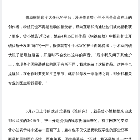
借助微博这个大众化的平台，漫画作者曾小兰不再是高高在上的
创作者，粉丝们也不再是被动的接受者，双向互动和沟通让他们彼此都收获
了更多。曾小兰告诉记者，她在4月15日的作品《钢铁膀胱》中提到护士开
碘伏瓶子发出“嘭”的一声，很快就有个手术室的护士向她提出，手术室的碘
伏瓶子是螺旋瓶盖，开瓶时不会发出这样的声音。“后来我又问了其他护
士，发现各个医院装碘伏的瓶子有所不同，我就保留了这幅作品。这件事也
提醒我，在创作时要更加注意细节。此后我每发一条微博之前，都会找相关
专业的医生帮我看看。”
5月27日上传的戏谑式漫画《谁的床》，就是曾小兰根据来自成
都和武汉的3位医生、护士分别提供的线索改编而来的。有了网友的支持，
曾小兰表示将来还会一直画下去，题材也不仅仅是反映医学生的那些囧事，
而是扩展到医疗环境、医患关系、医护关系等。“不过，我还是想以一位‘菜