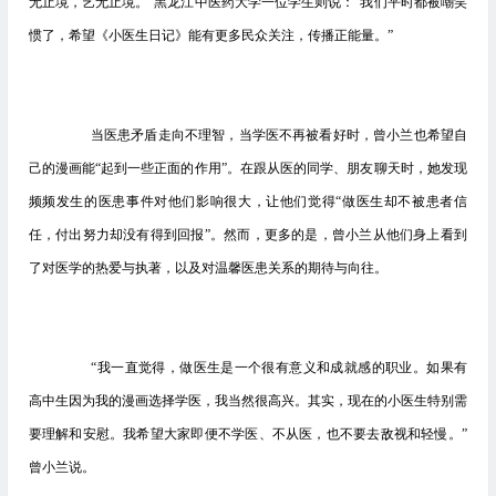
无止境，艺无止境。”黑龙江中医药大学一位学生则说：“我们平时都被嘲笑
惯了，希望《小医生日记》能有更多民众关注，传播正能量。”
当医患矛盾走向不理智，当学医不再被看好时，曾小兰也希望自
己的漫画能“起到一些正面的作用”。在跟从医的同学、朋友聊天时，她发现
频频发生的医患事件对他们影响很大，让他们觉得“做医生却不被患者信
任，付出努力却没有得到回报”。然而，更多的是，曾小兰从他们身上看到
了对医学的热爱与执著，以及对温馨医患关系的期待与向往。
“我一直觉得，做医生是一个很有意义和成就感的职业。如果有
高中生因为我的漫画选择学医，我当然很高兴。其实，现在的小医生特别需
要理解和安慰。我希望大家即便不学医、不从医，也不要去敌视和轻慢。”
曾小兰说。