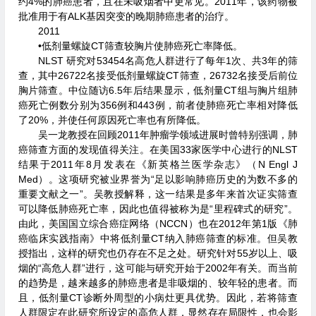
约4%的肺癌患者，且在未吸烟者中更常见。2011年，该药物被
批准用于有ALK基因突变的晚期肺癌患者的治疗。
2011
•低剂量螺旋CT筛查较胸片使肺癌死亡率降低。
NLST 研究对53454名高危人群进行了每年1次、共3年的筛
查，其中26722名接受低剂量螺旋CT筛查，26732名接受后前位
胸片筛查。中位随访6.5年后结果显示，低剂量CT组与胸片组肺
癌死亡例数分别为356例和443例，前者使肺癌死亡率相对降低
了20%，并使任何原因死亡率也有所降低。
吴一龙教授在回顾2011年肿瘤学领域进展时曾特别强调，肺
癌筛查方面的发现值得关注。在美国33家医学中心进行的NLST
结果于2011年8月发表在《新英格兰医学杂志》（N Engl J
Med）。这项研究被业界誉为“足以影响肺癌历史的为数不多的
重要文献之一”。吴教授解释，这一结果是多年来首次证实筛查
可以降低肺癌死亡率，因此也值得被称为是“里程碑式的研究”。
由此，美国国立综合癌症网络（NCCN）也在2012年第1版《肺
癌临床实践指南》中将低剂量CT纳入肺癌筛查的标准。但吴教
授指出，这样的研究也仍存在不足之处。研究针对55岁以上、吸
烟的“高危人群”进行，这可能与研究开始于2002年有关。而当前
的趋势是，越来越多的肺癌患者是非吸烟的、较年轻的患者。而
且，低剂量CT诊断外周型的小病灶更具优势。因此，若将筛查
人群限定在此研究所设定的高危人群，显然存在局限性，也会影