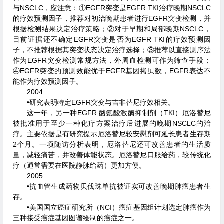
与NSCLC，应注意：①EGFR突变是EGFR TKI治疗晚期NSCLC
的疗效预测因子，推荐对初治晚期患者进行EGFR突变检测，并
根据检测结果决定治疗策略；②对于早期和局部晚期NSCLC，
目前证据还不确定EGFR突变是否为EGFR TKI的疗效预测因
子，不推荐根据其突变状态决定治疗选择；③推荐以直接测序法
作为EGFR突变检测常规方法，外周血检测可作为筛查手段；
④EGFR突变的预测效能优于EGFR基因拷贝数，EGFR表达不
能作为疗效预测因子。
2004
•研究表明特定EGFR突变与吉非替尼疗效相关。
这一年，另一种EGFR 酪氨酸激酶抑制剂（TKI）厄洛替尼
被批准用于至少一种化疗方案治疗后进展的晚期NSCLC的治
疗。主要依据是有研究提示厄洛替尼较安慰剂可延长患者生存期
2个月。一项随访分析表明，厄洛替尼还可改善患者的生活质
量，减轻痛苦，并改善体能状态。厄洛替尼口服给药，较传统化
疗（通常需要在医院静脉给药）更加方便。
2005
•抗血管生成药物贝伐珠单抗被证实可改善晚期肺癌患者生
存。
•美国国立癌症研究所（NCI）癌症基因组计划选定肺癌作为
三种接受癌症基因图谱绘制的癌症之一。