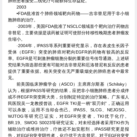
肺癌患者接受二线化疗可能获得生存益处。
2003
•FDA批准首个肺癌领域靶向药物——吉非替尼用于非小细
胞肺癌的治疗。
·2003年，美国FDA批准了NSCLC领域首个靶向治疗药物吉
非替尼，主要依据是该药被证明可使部分转移性晚期患者肿瘤发
生缩小。
·2004年，IPASS等系列重要研究显示，存在表皮生长因子
受体（EGFR）突变的肺癌对靶向EGFR的药物有较高的反应
率。EGFR是可刺激肿瘤细胞分裂的重要信号传导通路。上述研
究结果为筛选那些更有可能对吉非替尼和厄洛替尼有反应的患者
提供了重要依据。相关突变在无严重吸烟史的肺癌患者中最常
见。
前美国临床肿瘤学会（ASCO）主席席尔斯基（Schilsky）
认为，根据IPASS等研究的结果，应把非小细胞肺癌患者分成伴
或不伴EGFR突变两大类，分别制定特定的治疗策略。广东省人
民医院吴一龙教授曾说，EGFR TKI是一柄“双刃剑”，正确运用
可以杀敌，运用不当却会伤己。IPASS、SLCG、NEJGSG、
WJTOG等研究已证实，对EGFR突变者，TKI优于化疗。
BR.19、SWOG S0023等研究证实，对未经选择者采用TKI作为
辅助治疗或维持治疗，疗效还不如安慰剂，IPASS研究更是报
告，对EGFR突变阴性者，化疗优于吉非替尼。对于EGFR突变