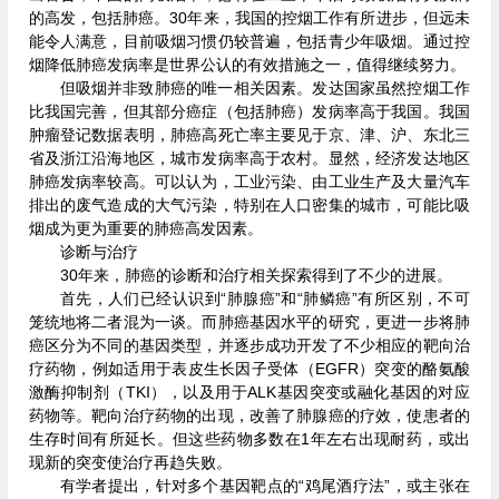
的高发，包括肺癌。30年来，我国的控烟工作有所进步，但远未
能令人满意，目前吸烟习惯仍较普遍，包括青少年吸烟。通过控
烟降低肺癌发病率是世界公认的有效措施之一，值得继续努力。
但吸烟并非致肺癌的唯一相关因素。发达国家虽然控烟工作
比我国完善，但其部分癌症（包括肺癌）发病率高于我国。我国
肿瘤登记数据表明，肺癌高死亡率主要见于京、津、沪、东北三
省及浙江沿海地区，城市发病率高于农村。显然，经济发达地区
肺癌发病率较高。可以认为，工业污染、由工业生产及大量汽车
排出的废气造成的大气污染，特别在人口密集的城市，可能比吸
烟成为更为重要的肺癌高发因素。
诊断与治疗
30年来，肺癌的诊断和治疗相关探索得到了不少的进展。
首先，人们已经认识到“肺腺癌”和“肺鳞癌”有所区别，不可
笼统地将二者混为一谈。而肺癌基因水平的研究，更进一步将肺
癌区分为不同的基因类型，并逐步成功开发了不少相应的靶向治
疗药物，例如适用于表皮生长因子受体（EGFR）突变的酪氨酸
激酶抑制剂（TKI），以及用于ALK基因突变或融化基因的对应
药物等。靶向治疗药物的出现，改善了肺腺癌的疗效，使患者的
生存时间有所延长。但这些药物多数在1年左右出现耐药，或出
现新的突变使治疗再趋失败。
有学者提出，针对多个基因靶点的“鸡尾酒疗法”，或主张在