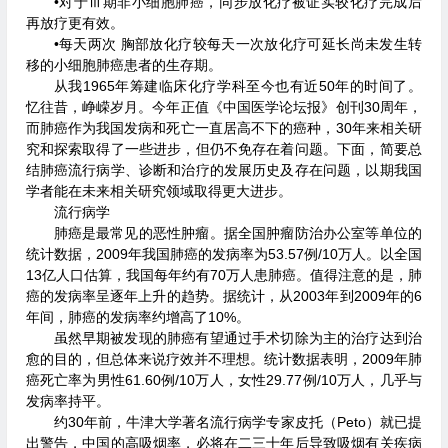
•对于Ⅲ期非小细胞肺癌，同步放化疗被证实较化疗完成后
再放疗更有效。
•每天两次 胸部放化疗较每天一次放化疗可延长尚未发生转
移的小细胞肺癌患者的生存期。
从我1965年筹建临床化疗学科至今也有近50年的时间了。
忆往昔，峥嵘岁月。今年正值《中国医学论坛报》创刊30周年，
而肺癌作为我国发病和死亡一直居高不下的癌种，30年来相关研
究和探索取得了一些进步，但仍不免存在着问题。下面，简要总
结肺癌流行病学、诊断和治疗的发展历史及存在问题，以期我国
学者能在未来相关研究领域取得更大进步。
流行病学
肺癌是最常见的恶性肿瘤。据全国肿瘤防治办公室等单位的
统计数据，2009年我国肺癌的发病率为53.57例/10万人。以全国
13亿人口估算，我国每年约有70万人患肺癌。值得注意的是，肺
癌的发病率呈逐年上升的趋势。据统计，从2003年到2009年的6
年间，肺癌的发病率约增高了10%。
虽然早期被发现的肺癌有望通过手术切除为主的治疗达到治
愈的目的，但总体来说疗效并不理想。统计数据表明，2009年肺
癌死亡率为男性61.60例/10万人，女性29.77例/10万人，几乎与
发病率持平。
约30年前，牛津大学著名流行病学专家皮托（Peto）就已提
出警告，中国的高吸烟率，必将在二三十年后导致吸烟有关疾病