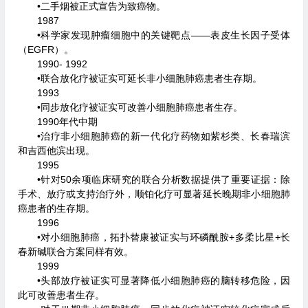
•二手烟被正式宣告为致癌物。
1987
•科学家发现肿瘤细胞中的关键靶点——表皮生长因子受体
（EGFR）。
1990- 1992
•联合放化疗被证实可延长非小细胞肺癌患者生存期。
1993
•同步放化疗被证实可改善小细胞肺癌患者生存。
1990年代中期
•治疗非小细胞肺癌的新一代化疗药物如紫杉类、长春瑞滨
和吉西他滨出现。
1995
•针对50余项临床研究的联合分析数据提供了重要证据：除
手术、放疗或支持治疗外，顺铂化疗可显著延长晚期非小细胞肺
癌患者的生存期。
1996
•对小细胞肺癌，拓扑替康被证实与环磷酰胺+多柔比星+长
春新碱联合方案同样有效。
1999
•头部放疗被证实可显著降低小细胞肺癌的脑转移危险，因
此可改善患者生存。