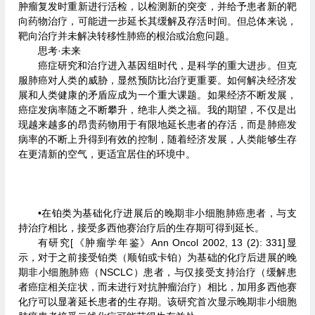
肿瘤复发时重新进行活检，以检测新的突变，并给予患者新的靶
向药物治疗，可能进一步延长其缓解及存活时间。但总体来说，
靶向治疗并未解决转移性肺癌的根治或治愈问题。
思考·未来
癌症研究和治疗进入基因组时代，是科学的重大进步。但克
服肺癌对人类的威胁，显然预防比治疗更重要。如何解决经济发
展和人类健康的矛盾应成为一个重大课题。如果经济不断发展，
癌症发病率随之不断攀升，绝非人类之福。我的期望，不仅是出
现越来越多的昂贵药物用于有限地延长患者的存活，而是肺癌发
病率的不断上升得到有效的控制，随着经济发展，人类能够生存
在更清新的空气，更适宜居住的环境中。
•在铂类为基础化疗进展后的晚期非小细胞肺癌患者，与支
持治疗相比，接受多西他赛治疗后的生存期可得到延长。
有研究[《肿瘤学年鉴》Ann Oncol 2002, 13 (2): 331]显
示，对于之前接受铂类（顺铂或卡铂）为基础的化疗后进展的晚
期非小细胞肺癌（NSCLC）患者，与仅接受支持治疗（缓解患
者癌症相关症状，而未进行对抗肿瘤治疗）相比，加用多西他赛
化疗可以显著延长患者的生存期。该研究首次显示晚期非小细胞