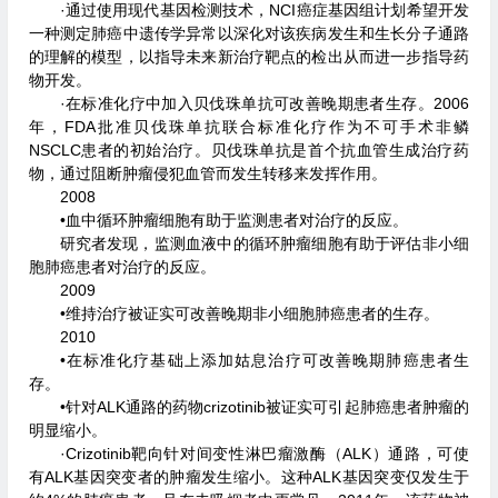
·通过使用现代基因检测技术，NCI癌症基因组计划希望开发
一种测定肺癌中遗传学异常以深化对该疾病发生和生长分子通路
的理解的模型，以指导未来新治疗靶点的检出从而进一步指导药
物开发。
·在标准化疗中加入贝伐珠单抗可改善晚期患者生存。2006
年，FDA批准贝伐珠单抗联合标准化疗作为不可手术非鳞
NSCLC患者的初始治疗。贝伐珠单抗是首个抗血管生成治疗药
物，通过阻断肿瘤侵犯血管而发生转移来发挥作用。
2008
•血中循环肿瘤细胞有助于监测患者对治疗的反应。
研究者发现，监测血液中的循环肿瘤细胞有助于评估非小细
胞肺癌患者对治疗的反应。
2009
•维持治疗被证实可改善晚期非小细胞肺癌患者的生存。
2010
•在标准化疗基础上添加姑息治疗可改善晚期肺癌患者生
存。
•针对ALK通路的药物crizotinib被证实可引起肺癌患者肿瘤的
明显缩小。
·Crizotinib靶向针对间变性淋巴瘤激酶（ALK）通路，可使
有ALK基因突变者的肿瘤发生缩小。这种ALK基因突变仅发生于