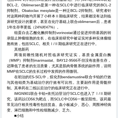
BCL-2。Oblimersen是第一种在SCLC中进行临床研究的BCL-2
抑制剂。Obatoclax mesylate是一种泛BCL-2抑制剂。研究者针
对这两种药物均开展了小样本Ⅱ期临床研究，结果都没有达到临
床研究设计的要求，甚至在化疗基础上联合oblimersen后，患者
1年生存率更低（24%对47%）。
组蛋白去乙酰化酶抑制剂vorinostat通过促进抑癌基因的转
录阻止肿瘤细胞的生长，在临床前研究中被证实对多种实体瘤细
胞有效，包括SCLC。相关Ⅰ/Ⅱ期临床研究正在进行中。
其他新药
两项前瞻性随机对照临床研究证实，基质金属蛋白酶
（MMP）抑制剂marimastat、BAY12-9566不但没有改善生存，
还降低了患者的生活质量，尤其是肌肉骨骼系统的副作用，说明
MMP在SCLC的生长过程中发挥的作用微弱。
在初治的ES-SCL中，烷化剂bendamustine联合卡铂的疗效
与其他铂类为基础治疗的疗效有可比性。主要副作用是骨髓抑
制。其单药在二线以后治疗的临床研究正在进行中。
IMGN901联合卡铂+依托泊苷治疗SCLC也进入了Ⅰ/Ⅱ期研
究。该药以CD56为靶点，而SCLC中CD56一般呈阳性。该药最
常见治疗相关性毒性包括贫血、血小板减少、恶心、周围神经病
变、淋巴细胞和中性粒细胞减少、乏力。
■小结