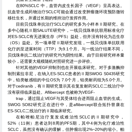
在80%SCLC 中，血管内皮生长因子（VEGF）呈高表达。
抗血管生成药物治疗SCLC可能会通过改变肿瘤微环境预防微转
移灶生长，并通过长期的维持治疗发挥作用。
目前贝伐珠单抗治疗SCLC的研究多为小样本Ⅱ期研究。在
多中心随机Ⅱ期SALUTE研究中，一线贝伐珠单抗联用标准化疗
对ES-SCLC有无进展生存（PFS）益处，但并没有转化为总生存
（OS）益处。另一项单臂Ⅱ期研究发现，一线贝伐珠单抗联用
化疗的至进展时间（TTP）为9.1个月。与一线治疗结果不同，
贝伐珠单抗二线治疗的研究均为阴性结果。由于目前研究样本量
较小，还需要大规模随机对照研究进一步评价。
针对其他的VEGF抑制剂也在开展临床研究。对于多激酶抑
制剂索拉非尼，在纳入ES-SCLC患者的Ⅱ期SWOG S0435研究
中，铂类敏感组的中位OS为 7.0个月，铂类耐药组为5.0个月。
对于cediranib，有Ⅱ期研究显示其在复发耐药SCLC二线治疗中
没有获得临床益处。Aflibercept 也被称为VEGF-
trap，通过阻止VEGF与其受体结合进而阻止血管的生成。
SWOG SO82研究正在进行中，是aflibercept联合拓扑替康在
ES-SCLC二线治疗的Ⅱ期临床研究。
在帕唑帕尼治疗复发或难治性SCLC的Ⅱ期研究中，
52%（11例）患者达到8周的PFS期，其中4例为化疗难治性
SCLC，虽然没有确认的缓解，但肿瘤出现2%~20%的缩小。帕