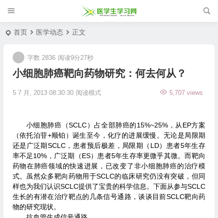
首页
医学动态
正文
字数 2836
阅读9分27秒
小细胞肺癌靶向药物研究：何去何从？
5 7 月, 2013 08:30:30
阅读模式
5,707 views
小细胞肺癌（SCLC）占全部肺癌的15%~25%，从EP方案
（依托泊苷+顺铂）诞生至今，化疗的进展缓慢。无论是局限期
还是广泛期SCLC，患者预后极差，局限期（LD）患者5年生存
率不足10%，广泛期（ES）患者5年生存率更微乎其微。而靶向
药物在肺癌领域的快速进展，已改变了非小细胞肺癌的治疗模
式。虽然众多靶向药物用于SCLC的临床研究仍没有突破，但同
样也为我们认识SCLC提供了宝贵的科学信息。下面从参与SCLC
生长的有潜在治疗靶点的几条信号通路，谈谈目前SCLC靶向药
物的研究现状。
抗血管生成信号通路