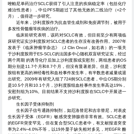
唑帕尼单药治疗SCLC获得了引人注意的疾病稳定率（包括化疗
难治性患者），中位PFS期超过了其他无效的二线治疗（<2个
月），值得进一步研究。
近年来，沙利度胺作为抗血管生成剂和免疫调节剂，被用于
多发性骨髓瘤等疾病的治疗。
临床前研究表明，该药对SCLC有效，但目前至少有两项临
床研究证实沙利度胺对SCLC患者的生存没有改善作用。2007年
发表于《临床肿瘤学杂志》（J Clin Oncol，如右表）的一项关
于沙利度胺用于ES-SCLC的法国多中心随机双盲研究证实，经过
两个周期 的诱导化疗后加上沙利度胺或安慰剂，两组患者的OS
期分别是11.7个月和8.7个月，但没有显著差异。但是，沙利度
胺组有更高的神经毒性和血栓事件发生率，有半数患者减量或退
出研究。2009年有研究入组了724例SCLC患者，中位OS期分别
是10.5个月和10.1个月，沙利度胺组血栓事件发生率高达19%，
安慰剂组为10%。目前结果不支持沙利度胺在SCLC中开展进一
步研究。
生长因子受体抑制剂
生长因子信号通路抑制剂，如厄洛替尼和吉非替尼，对表皮
生长因子受体（EGFR）敏感突变肺腺癌非常有效。SCLC患者
的EGFR突变罕见，但在复合型SCLC患者中，有文献报道突变
率为2.4%~4.0%不等，以19外显子缺失相对多见，对EGFR 酪