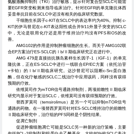
氨酸激酶抑制剂（TKI）治疗敏感，提示针对复合型SCLC可能需
要EGFR突变检测来指导临床治疗。针对EGFR的单克隆抗体西
妥昔单抗目前在SCLC中还没有相关的临床研究数据。
干细胞生长因子c-KIT在SCLC中的表达率约为40%。抑制 c-
KIT的伊马替尼在c-KIT表达阳性或合并9/11外显子突变的SCLC
中，无论是联用化疗还是用于维持治疗均没有PFS和OS的改
善。
AMG102的作用是抑制肿瘤细胞的生长。而关于AMG102联
合EP方案治疗ES-SCLC的Ⅰb/Ⅱ期临床研究正在进行中。
AMG 479是直接拮抗胰岛素样生长因子-1（IGF-1）的单克
隆抗体，正在ES-SCLC中进行一线联合EP/EC方案（依托泊苷
+卡铂）的Ⅰb/Ⅱ期临床研究。达沙替尼可以阻断c-Src蛋白激
酶，但在化疗敏感的SCLC二线治疗中应用该药，同样没有获得
预期的疗效。
依维莫司作为mTOR信号通路抑制剂，两项前瞻性Ⅱ期临床
研究均显示对于复治SCLC，依维莫司没有获得预期的疗效。
替西罗莫司（temsirolimus）是另一个可以抑制mTOR信号
通路的药物。在一项替西罗莫司针对ES-SCLC维持治疗的前瞻性
Ⅱ期临床研究中，治疗组的PFS同样是个阴性结果。
促凋亡制剂
促进肿瘤细胞凋亡可能是SCLC另一种新的治疗策略，主要
包括BCL-2抑制剂和组蛋白去乙酰基化。大约80%的SCLC表达