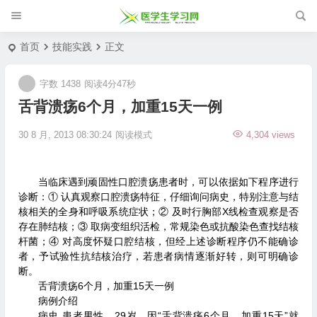
首页
技能实践
正文
字数 1438
阅读4分47秒
舌背溃疡6个月，加重15天一例
30 8 月, 2013 08:30:24
阅读模式
4,304 views
当临床遇到顽固性口腔溃疡患者时，可以依据如下程序进行
诊断：① 认真观察口腔溃疡特征，仔细询问病史，特别注意与结
核相关的全身和呼吸系统症状；② 及时行胸部X线检查观察是否
存在肺结核；③ 取病变组织活检，常规染色或抗酸染色查找结核
杆菌；④ 对高度怀疑口腔结核，但经上述诊断程序仍不能确诊
者，予试验性抗结核治疗，若患者病情逐渐好转，则可明确诊
断。
舌背溃疡6个月，加重15天一例
病例介绍
病史 患者男性，29岁。因“舌背溃疡6个月，加重15天”就