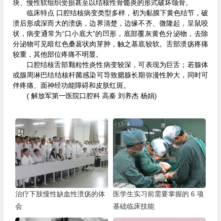
块、慢性软组织受损甚至以结核性骨髓炎的形式破坏颌骨。
临床特点 口腔结核病变类型多样，初为黏膜下黄色结节，破
溃后形成深而大的溃疡，边界清楚，边缘不齐、微隆起，呈鼠咬
状，病变通常为“口小底大”的凹形，底部覆灰黄色分泌物，去除
分泌物可见暗红色桑葚状肉芽肿，触之基底较软。舌部溃疡疼痛
较重，其他部位疼痛不明显。
口腔结核舌部颗粒性炎性病变较深，可表现为巨舌；若腺体
或腺周淋巴结结核杆菌感染可导致腮腺长期弥漫性肿大，同时可
伴疼痛、面神经功能障碍和皮肤红斑。
( 解放军第一医院口腔科 高秦 刘养杰 杨娟)
治疗下肢慢性缺血性溃疡的体
医学生实习前需要掌握的 6 项
会
基础临床技能