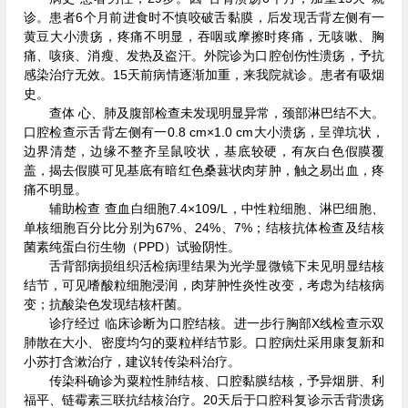
诊。患者6个月前进食时不慎咬破舌黏膜，后发现舌背左侧有一
黄豆大小溃疡，疼痛不明显，吞咽或摩擦时疼痛，无咳嗽、胸
痛、咳痰、消瘦、发热及盗汗。外院诊为口腔创伤性溃疡，予抗
感染治疗无效。15天前病情逐渐加重，来我院就诊。患者有吸烟
史。
查体 心、肺及腹部检查未发现明显异常，颈部淋巴结不大。
口腔检查示舌背左侧有一0.8 cm×1.0 cm大小溃疡，呈弹坑状，
边界清楚，边缘不整齐呈鼠咬状，基底较硬，有灰白色假膜覆
盖，揭去假膜可见基底有暗红色桑葚状肉芽肿，触之易出血，疼
痛不明显。
辅助检查 查血白细胞7.4×109/L，中性粒细胞、淋巴细胞、
单核细胞百分比分别为67%、24%、7%；结核抗体检查及结核
菌素纯蛋白衍生物（PPD）试验阴性。
舌背部病损组织活检病理结果为光学显微镜下未见明显结核
结节，可见嗜酸粒细胞浸润，肉芽肿性炎性改变，考虑为结核病
变；抗酸染色发现结核杆菌。
诊疗经过 临床诊断为口腔结核。进一步行胸部X线检查示双
肺散在大小、密度均匀的粟粒样结节影。口腔病灶采用康复新和
小苏打含漱治疗，建议转传染科治疗。
传染科确诊为粟粒性肺结核、口腔黏膜结核，予异烟肼、利
福平、链霉素三联抗结核治疗。20天后于口腔科复诊示舌背溃疡