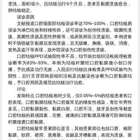
变浅，面积缩小。抗结核治疗6个月后，患者舌黏膜溃疡愈合，
肺结核稳定。
误诊原因
文献报道口腔颌面部结核误诊率达70%~100%，口腔结核易
误诊为淋巴结炎和转移性癌，还可误诊为创伤性溃疡、细菌性溃
疡、真菌性溃疡及恶性肿瘤等，临床医师应注意鉴别。本例进食
时不慎咬破舌黏膜后发现溃疡，且无咳嗽、胸痛、咳痰、消瘦、
发热及盗汗等表现，故外院误诊为口腔创伤性溃疡。
口腔结核PPD试验阳性率不高，结节病灶组织活检病理检查
诊断率为83%~93%。本例为结核杆菌经口腔黏膜微小创口传
播，予抗感染治疗无效，入院后行结核抗体检查及PPD试验均为
阴性，后行舌背部病损组织活检及抗酸染色诊断为口腔黏膜结
核，予口腔局部及规范抗结核治疗治愈。
讨论
发病特点 口腔结核相对少见，仅0.05%~5%的结核患者有口
腔表现。口腔黏膜结核为口腔最常见的继发性感染，青壮年男性
多见，口腔黏膜裂伤、黏膜白斑、口腔不洁、拔牙及创伤等都是
口腔结核的易感因素，完整、健康的口腔黏膜及唾液可防御结核
杆菌侵袭口腔黏膜。
口腔结核最常受累部位是舌，其他受累部位包括口唇、颊部
黏膜、软腭、硬腭、悬雍垂、齿龈及牙槽黏膜，表现为溃疡、斑