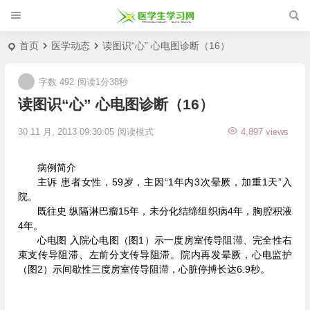
首页
医学动态
读图识“心” 心电图诊断（16）
字数 492
阅读1分38秒
读图识“心” 心电图诊断（16）
30 11 月, 2013 09:30:05
阅读模式
4,897 views
病例简介
主诉 患者女性，59岁，主因“1年内3次晕厥，加重1天”入
院。
既往史 纵隔淋巴瘤15年，未分化结缔组织病4年，胸腔积液
4年。
心电图 入院心电图（图1）示一度房室传导阻滞、完全性右
束支传导阻滞、左前分支传导阻滞。院内再发晕厥，心电监护
（图2）示间歇性三度房室传导阻滞，心脏停搏长达6.9秒。