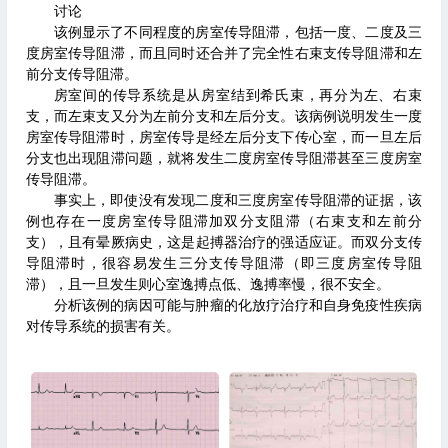
讨论
该例显示了不同程度的房室传导阻滞，包括一度、二度及三
度房室传导阻滞，而且同时还合并了完全性右束支传导阻滞和左
前分支传导阻滞。
房室间的传导系统是从房室结到希氏束，再分为左、右束
支，而左束支又分为左前分支和左后分支。该病例说明发生一度
房室传导阻滞时，房室传导是经左后分支下传心室，而一旦左后
分支也出现阻滞问题，就将发生二度房室传导阻滞甚至三度房室
传导阻滞。
事实上，即使没有发现二度和三度房室传导阻滞的证据，该
例也存在一度房室传导阻滞加双分支阻滞（右束支和左前分
支），且有晕厥病史，这是起搏器治疗的强适应证。而双分支传
导阻滞时，很容易发生三分支传导阻滞（即三度房室传导阻
滞），且一旦发生则心室逸搏点低、逸搏率慢，很不安全。
分析该例的病因可能与肿瘤的化放疗治疗和自身免疫性疾病
对传导系统的损害有关。