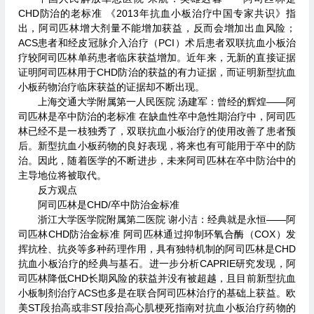
CHD防治的老标准 《2013年抗血小板治疗中国专家共识》指
出，阿司匹林增大剂量不能增加获益，反而会增加出血风险；
ACS患者和经皮冠脉介入治疗（PCI）术后患者双联抗血小板治
疗较阿司匹林单药患者临床获益增加。近年来，无新的直接证据
证明阿司匹林用于CHD防治的获益的有力证据，而证明新型抗血
小板药物治疗临床获益的证据却不断出现。
上海交通大学附属第一人民医院 汤建军：曾经的辉煌——阿
司匹林是卒中防治的老标准 在缺血性卒中急性期治疗中，阿司匹
林已经不是一枝独秀了，双联抗血小板治疗的使用改善了患者预
后。新型抗血小板药物的良好表现，将来也有可能用于卒中的防
治。因此，随着医学的不断进步，未来阿司匹林在卒中防治中的
主导地位将被取代。
反方观点
阿司匹林是CHD/卒中防治金标准
浙江大学医学院附属第二医院 谢小洁：经典就是永恒——阿
司匹林CHD防治金标准 阿司匹林通过抑制环氧合酶（COX）发
挥抗栓、抗炎等多种药理作用，具有独特机制的阿司匹林是CHD
抗血小板治疗的经典与基石。进一步分析CAPRIE研究发现，阿
司匹林降低CHD长期风险的获益并没有被超越，且目前新型抗血
小板制剂治疗ACS也多是在联合阿司匹林治疗的基础上获益。欧
美ST段抬高或非ST段抬高心肌梗死指南对抗血小板治疗药物的