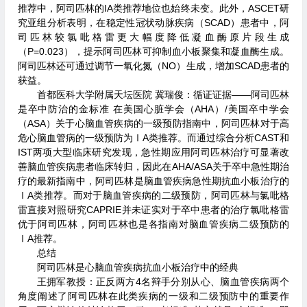
推荐中，阿司匹林的IA类推荐地位也始终未变。此外，ASCET研
究亚组分析表明，在稳定性冠状动脉疾病（SCAD）患者中，阿
司匹林较氯吡格雷更大幅度降低凝血酶原片段生成
（P=0.023），提示阿司匹林可抑制血小板聚集和凝血酶生成。
阿司匹林还可通过调节一氧化氮（NO）生成，增加SCAD患者的
获益。
首都医科大学附属天坛医院 冀瑞俊：循证证据——阿司匹林
是卒中防治的金标准 在美国心脏学会（AHA）/美国卒中学会
（ASA）关于心脑血管疾病的一级预防指南中，阿司匹林对于高
危心脑血管病的一级预防为ⅠA类推荐。而通过综合分析CAST和
IST两项大型临床研究发现，急性期应用阿司匹林治疗可显著改
善脑血管疾病患者临床转归，因此在AHA/ASA关于卒中急性期治
疗的最新指南中，阿司匹林是脑血管疾病急性期抗血小板治疗的
ⅠA类推荐。而对于脑血管疾病的二级预防，阿司匹林与氯吡格
雷直接对照研究CAPRIE并未证实对于卒中患者的治疗氯吡格雷
优于阿司匹林，阿司匹林也是各指南对脑血管疾病二级预防的
ⅠA推荐。
总结
阿司匹林是心脑血管疾病抗血小板治疗中的经典
王拥军教授：正反两方4名辩手分别从心、脑血管疾病两个
角度阐述了阿司匹林在此类疾病的一级和二级预防中的重要作