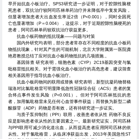
早开始抗血小板治疗。SPS3研究进一步证明，对于腔隙性脑梗
死患者，双抗治疗较阿司匹林单药治疗并未降低卒中复发风险，
但显著增加患者大出血发生率近2倍（P<0.001），同时全因死
亡也显著增加（P＝0.004），这提示，对于近期腔隙性脑梗死的
患者，阿司匹林单药较双抗治疗获益更多。
抗血小板药物的抵抗现象——问题与对策
国内外研究均表明，部分患者常存在不同程度的抗血小板药
物抵抗现象，针对其产生的可能机制，北京大学附属第一医院龚
艳君教授总结了应对抗血小板药物抵抗的几项措施.。
基因筛查 研究表明，细胞色素（CYP）2C19基因突变与氯
吡格雷抵抗相关。对于需强化血小板治疗的高危患者，建议筛查
相关基因用于指导抗血小板治疗。
抗血小板药物间的联用或替换 研究表明，新型抗凝药物替格
瑞洛对比氯吡格雷可明显降低急性冠脉综合征（ACS）患者的复
合终点事件发生风险（P<0.001）。但对于阿司匹林抵抗的患
者，加用氯吡格雷未见任何心血管事件获益；而替换为新型二磷
酸腺苷（ADP）药物是否有效，还有待研究进一步证实。
与质子泵抑制剂（PPI）联用，改善患者依从性 药物不良反
应是影响患者依从性的主要因素之一。最新研究证实，阿司匹林
与PPI联用可减少消化道出血，从而提高患者应用阿司匹林的依
从性。对于氯吡格雷，从临床净获益出发，2013年美国急性ST