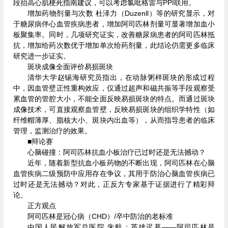
段抬高心肌梗死指南建议，可以考虑氯吡格雷与PPI联用。
增加药物剂量与次数 杜泽力（Duzenll）等的研究显示，对
于糖尿病伴心血管疾病患者，增加阿司匹林剂量可显著增加血小
板聚集率。同时，几项研究证实，改善糖尿病患者的阿司匹林抵
抗，增加给药次数优于增加单次给药剂量，此结论仍需更多临床
研究进一步证实。
斑块成像全面评价易损斑块
清华大学赵锡海研究员指出，在动脉粥样斑块的形成过程
中，因血管壁正性重构效应，仅通过超声和磁共振等手段观察受
累血管的管腔大小，不能全面反映易损斑块的特点。而通过斑块
成像技术，可直接观察血管壁，反映易损斑块的组织学特性（如
纤维帽薄厚、脂核大小、斑块内出血等），从而指导患者的临床
管理，监测治疗的效果。
■辩论赛
心脑碰撞：阿司匹林抗血小板治疗已过时还是无法撼动？
近年，随着新型抗血小板药物的不断出现，阿司匹林在心脑
血管疾病二级预防中应用存在争议，其用于防治心脑血管疾病已
过时还是无法撼动？对此，正反方专家基于证据进行了精彩辩
论。
正方观点
阿司匹林是冠心病（CHD）/卒中防治的老标准
中国人民解放军总医院 朱航：英雄迟暮——阿司匹林是