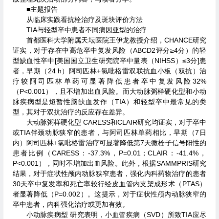
■主题报告
从临床实践看抗栓治疗及斑块评价方法
TIA与轻型卒中患者不同病因亚型的治疗
首都医科大学附属天坛医院王伊龙教授介绍，CHANCE研究
证实，对于存在中高危卒中复发风险（ABCD2评分≥4分）的轻
型缺血性卒中[美国国立卫生研究院卒中量表（NIHSS）≤3分]患
者，早期（24 h）阿司匹林+氯吡格雷双联抗血小板（双抗）治
疗较阿司匹林单药可显著降低患者卒中复发风险32%
（P<0.001），且不增加出血风险。而大动脉粥样硬化型和小动
脉疾病型是短暂性脑缺血发作（TIA）和轻型卒中最常见的类
型，其对于双抗治疗的反应存在差异。
大动脉粥样硬化型 CARESS和CLAIR研究均证实，对于卒中
或TIA伴颈动脉狭窄的患者，与阿司匹林单药相比，早期（7日
内）阿司匹林+氯吡格雷治疗可显著降低第7天微栓子信号阳性的
患者比例（CARESS：-37.3%，P=0.01；CLAIR：-41.4%，
P<0.001），同时不增加出血风险。此外，根据SAMMPRIS研究
结果，对于症状性颅内动脉狭窄患者，强化内科药物治疗的患者
30天卒中复发率和死亡率较行经皮血管内支架成形术（PTAS）
者显著降低（P=0.002）。这提示，对于症状性颅内动脉狭窄的
卒中患者，内科强化治疗或更加有效。
小动脉疾病型 研究表明，小血管疾病（SVD）所致TIA应尽