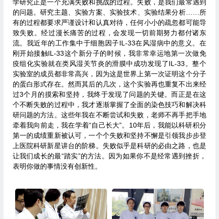
学研究正是一个充满失败和挑战的过程。失败，是我们最常遇到
的问题。研究主题、实验方案、实验技术、实验结果分析……所
有的过程都要求严谨设计和认真对待，任何小小的疏忽都可能导
致失败。经过漫长痛苦的过程，会发现一切前期努力都付诸东
流。我近年的工作集中于细胞因子IL-33在风湿病中的意义。在
刚开始接触IL-33这个新分子的时候，我非常幸运地第一次做免
疫组化实验就在类风湿关节炎的滑膜中成功发现了IL-33。整个
实验室的成员都非常高兴，因为这是世界上第一次证明这个分子
的蛋白形式存在。然而其后的几次，这个实验再也重复不出来经
过3个月的摸索和坚持，我终于发现了问题的关键。而正是在这
个不断失败的过程中，我才逐渐掌握了全面的染色技巧和解决科
研问题的方法。这些年我在不断尝试和失败，老师不再手把手地
牵着我向前走，我在学着“自己长大”。10年后，我能以科研积分
第一的成绩重新被认可，一个个失败和坚持不懈是引领我步步登
上医院科研新星讲台的阶梯。失败似乎是科研的必由之路，也是
让我们成长的最“踏实”的方法。因为如果你不是经常遇到挫折，
表明你做的事情没有创新性。