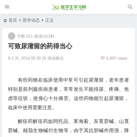
首页
医学动态
正文
字数 611
阅读2分2秒
可致尿潴留的药得当心
9 2 月, 2014 09:30:26
阅读模式
6,997 views
有些药物在临床使用中常可引起尿潴留，老年患者
特别是前列腺疾病患者，常常发生不能排尿、疼痛、焦
虑等症状，使身心十分痛苦。这些药物能引起尿潴留，
临床中使用需要注意。
解痉药解痉药如阿托品、苯海索、东莨菪碱、山莨
菪碱、颠茄生物碱衍生物等，由于其抗胆碱作用强，降