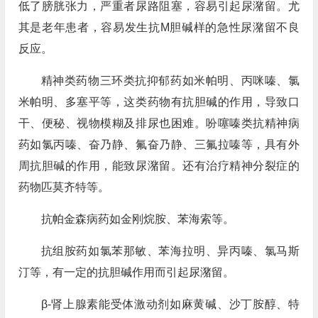
低了膀胱张力，严重者尿路阻塞，容易引起尿潴留。尤
其是老年患者，容易发生抗M胆碱样的急性尿潴留不良
反应。
精神类药物三环类抗抑郁药如米帕明、丙咪嗪、氯
米帕明、多塞平等，这类药物有抗胆碱的作用，导致口
干、便秘、视物模糊及排尿也困难。吩噻嗪类抗精神病
药如氯丙嗪、奋乃静、氟奋乃静、三氟拉嗪等，具有外
周抗胆碱的作用，能致尿潴留。还有治疗精神分裂症的
药物匹莫齐特等。
抗帕金森病药如金刚烷胺、苯海索等。
抗组胺药如氯苯那敏、苯海拉明、异丙嗪、氯马斯
汀等，有一定的抗胆碱作用而引起尿潴留。
β-肾上腺素能受体激动剂如麻黄碱、沙丁胺醇、特