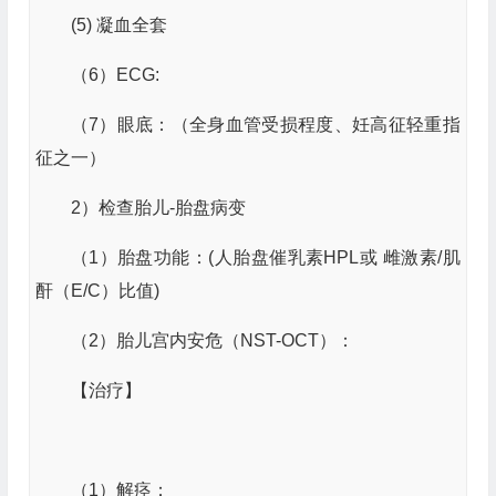
(5) 凝血全套
（6）ECG:
（7）眼底：（全身血管受损程度、妊高征轻重指
征之一）
2）检查胎儿-胎盘病变
（1）胎盘功能：(人胎盘催乳素HPL或 雌激素/肌
酐（E/C）比值)
（2）胎儿宫内安危（NST-OCT）：
【治疗】
（1）解痉：