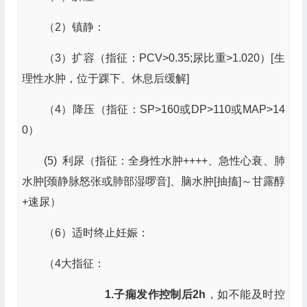
（2）镇静：
（3）扩容（指征：PCV>0.35;尿比重>1.020）[生
理性水肿，位于踝下、休息后缓解]
（4）降压（指征：SP>160或DP>110或MAP>14
0）
(5) 利尿（指征：全身性水肿++++、急性心衰、肺
水肿[颈静脉怒张或肺部湿啰音]、脑水肿[抽搐]～甘露醇
+速尿）
（6）适时终止妊娠：
（4大指征：
1.子痫发作
控制后
2h
，如不能及时控