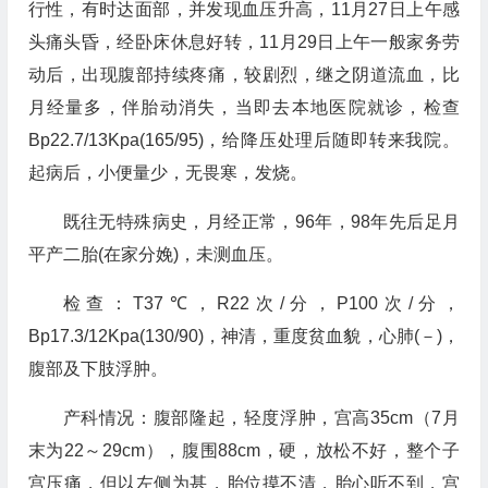
行性，有时达面部，并发现血压升高，11月27日上午感
头痛头昏，经卧床休息好转，11月29日上午一般家务劳
动后，出现腹部持续疼痛，较剧烈，继之阴道流血，比
月经量多，伴胎动消失，当即去本地医院就诊，检查
Bp22.7/13Kpa(165/95)，给降压处理后随即转来我院。
起病后，小便量少，无畏寒，发烧。
既往无特殊病史，月经正常，96年，98年先后足月
平产二胎(在家分娩)，未测血压。
检查：T37℃，R22次/分，P100次/分，
Bp17.3/12Kpa(130/90)，神清，重度贫血貌，心肺(－)，
腹部及下肢浮肿。
产科情况：腹部隆起，轻度浮肿，宫高35cm（7月
末为22～29cm），腹围88cm，硬，放松不好，整个子
宫压痛，但以左侧为甚，胎位摸不清，胎心听不到，宫