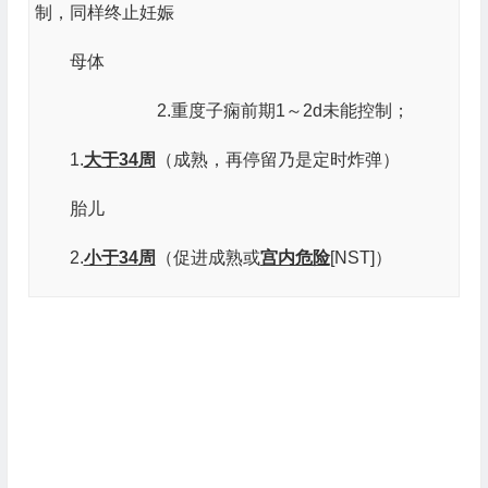
制，同样终止妊娠
母体
2.重度子痫前期1～2d未能控制；
1.
大于
34
周
（成熟，再停留乃是定时炸弹）
胎儿
2.
小于
34
周
（促进成熟或
宫内危险
[NST]）