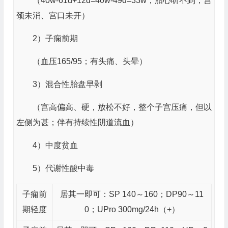
（40w-61d+12d=40w-49d=33w；胎心听不到；宫
颈未消、宫口未开）
2）子痫前期
（血压165/95；有头痛、头晕）
3）混合性胎盘早剥
（宫高偏高、硬，放松不好，整个子宫压痛，但以
左侧为甚；伴有持续性阴道流血）
4）中度贫血
5）代谢性酸中毒
子痫前
居其一即可：SP 140～160；DP90～11
期轻度
0；UPro 300mg/24h（+）