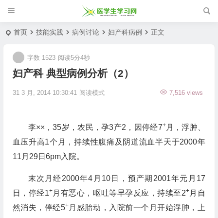
首页
技能实践
病例讨论
妇产科病例
正文
字数 1523
阅读5分4秒
妇产科 典型病例分析（2）
31 3 月, 2014 10:30:41
阅读模式
7,516 views
+
李××，35岁，农民，孕3产2，因停经7
月，浮肿、
血压升高1个月，持续性腹痛及阴道流血半天于2000年
11月29日6pm入院。
末次月经2000年4月10日，预产期2001年元月17
+
+
日，停经1
月有恶心，呕吐等早孕反应，持续至2
月自
+
然消失，停经5
月感胎动，入院前一个月开始浮肿，上