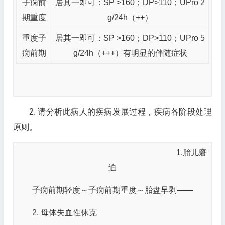
子痫前
居其一即可：SP >160；DP>110；UPro 2
期重度
g/24h（++）
重度子
居其一即可：SP >160；DP>110；UPro 5
痫前期
g/24h（+++）有明显的伴随症状
2. 请分析此病人的疾病发展过程，疾病各阶段处理
原则。
1.胎儿窘
迫
子痫前期轻度～子痫前期重度～胎盘早剥——
2. 母体失血性休克