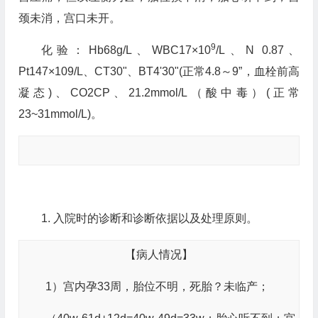
颈未消，宫口未开。
9
化验：Hb68g/L、WBC17×10
/L、N 0.87、
Pt147×109/L、CT30"、BT4'30"(正常4.8～9”，血栓前高
凝态)、CO2CP、21.2mmol/L（酸中毒）(正常
23~31mmol/L)。
1. 入院时的诊断和诊断依据以及处理原则。
【病人情况】
1）宫内孕33周，胎位不明，死胎？未临产；