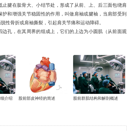
止腱在肱骨大、小结节处，形成了从前、上、后三面包绕肩
保护和增强关节稳固性的作用，叫做肩袖或腱袖，当肩部受到
撕脱性骨折或肩袖撕裂，引起肩关节痛和运动障碍。
边孔，在其周界的组成上，它们的上边为小圆肌（从前面观
详细介绍
股前部皮神经的简述
股前群肌结构和解剖概述