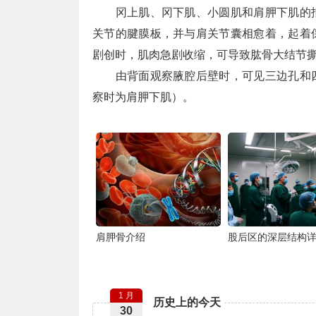
冈上肌、冈下肌、小圆肌和肩胛下肌的抵
关节的腱膜板，并与肩关节囊相愈着，起着
剧创时，肌肉急剧收缩，可导致肱骨大结节
由背面观察腋腔后壁时，可见三边孔和四
察时为肩胛下肌）。
肩胛骨介绍
股后区的深层结构
1 月
历史上的今天
30