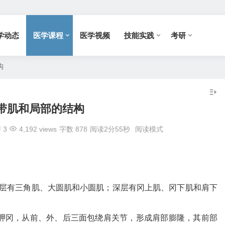
学动态
医学课程
医学视频
技能实践
考研
构
带肌和局部的结构
3
4,192 views
字数 878
阅读2分55秒
阅读模式
有三角肌、大圆肌和小圆肌；深层有冈上肌、冈下肌和肩下
肩胛冈，从前、外、后三面包绕肩关节，形成肩部膨隆，其前部