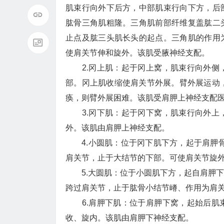
肌束行向外下后方，中部肌束行向下方，后
肱骨三角肌粗隆。三角肌前部纤维复盖肱二
止点及肱三头肌长头的起点。三角肌的作用
使肩关节伸和旋外。该肌受腋神经支配。
2.冈上肌：起于冈上窝，肌束行向外侧，
部。冈上肌收缩使肩关节外展。臂外展运动
痪，则臂外展困难。该肌受肩胛上神经支配医
3.冈下肌：起于冈下窝，肌束行向外上，
外。该肌由肩胛上神经支配。
4.小圆肌：位于冈下肌下方，起于肩胛骨
肩关节，止于大结节的下部。可使肩关节旋
5.大圆肌：位于小圆肌下方，起自肩胛下
跨过肩关节，止于肱骨小结节嵴、作用为肩
6.肩胛下肌：位于肩胛下窝，起始后肌束
收、旋内。该肌由肩胛下神经支配。