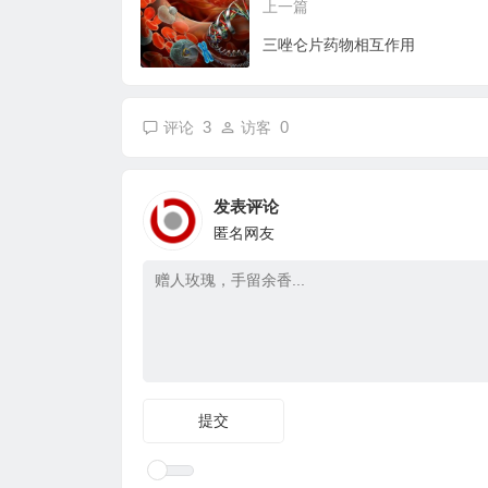
上一篇
三唑仑片药物相互作用
3
0
评论
访客
发表评论
匿名网友