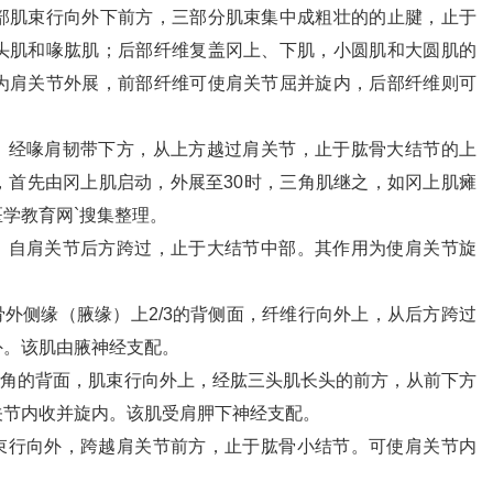
部肌束行向外下前方，三部分肌束集中成粗壮的的止腱，止于
头肌和喙肱肌；后部纤维复盖冈上、下肌，小圆肌和大圆肌的
为肩关节外展，前部纤维可使肩关节屈并旋内，后部纤维则可
经喙肩韧带下方，从上方越过肩关节，止于肱骨大结节的上
，首先由冈上肌启动，外展至30时，三角肌继之，如冈上肌瘫
学教育网`搜集整理。
自肩关节后方跨过，止于大结节中部。其作用为使肩关节旋
外侧缘（腋缘）上2/3的背侧面，纤维行向外上，从后方跨过
外。该肌由腋神经支配。
角的背面，肌束行向外上，经肱三头肌长头的前方，从前下方
关节内收并旋内。该肌受肩胛下神经支配。
行向外，跨越肩关节前方，止于肱骨小结节。可使肩关节内