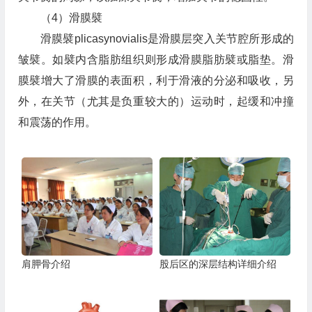
（4）滑膜襞
滑膜襞plicasynovialis是滑膜层突入关节腔所形成的
皱襞。如襞内含脂肪组织则形成滑膜脂肪襞或脂垫。滑
膜襞增大了滑膜的表面积，利于滑液的分泌和吸收，另
外，在关节（尤其是负重较大的）运动时，起缓和冲撞
和震荡的作用。
肩胛骨介绍
股后区的深层结构详细介绍