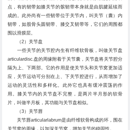
点，有的韧带如膝关节的髌韧带本身就是由肌腱延续而
成的。此外尚有一些韧带位于关节内，叫关节（囊）内
韧带，如股骨头圆韧带、膝交叉韧带等，它们的周围都
围以滑膜层。
（2）关节盘
一些关节的关节腔内生有纤维软骨板，叫做关节盘
articulardisc.盘的周缘附着于关节囊，关节盘将关节腔分
隔为上、下两部。它的作用是使关节头和关节窝更加适
应，关节运动可分别在上、下关节腔进行，从而增加了
运动的灵活性和多样化。此外它也具有缓冲震荡的作
用。膝关节内的关节盘不完整，是两片半月形的软骨
片，叫做半月板，其功能与关节盘相似。
（3）关节唇
关节唇articularlabrum是由纤维软骨构成的环，围在
关节窝的周缘，以加深关节窝，增加关节的稳固性。