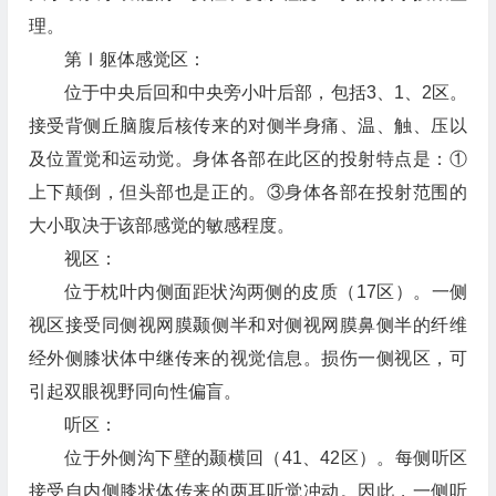
理。
第Ⅰ躯体感觉区：
位于中央后回和中央旁小叶后部，包括3、1、2区。
接受背侧丘脑腹后核传来的对侧半身痛、温、触、压以
及位置觉和运动觉。身体各部在此区的投射特点是：①
上下颠倒，但头部也是正的。③身体各部在投射范围的
大小取决于该部感觉的敏感程度。
视区：
位于枕叶内侧面距状沟两侧的皮质（17区）。一侧
视区接受同侧视网膜颞侧半和对侧视网膜鼻侧半的纤维
经外侧膝状体中继传来的视觉信息。损伤一侧视区，可
引起双眼视野同向性偏盲。
听区：
位于外侧沟下壁的颞横回（41、42区）。每侧听区
接受自内侧膝状体传来的两耳听觉冲动。因此，一侧听