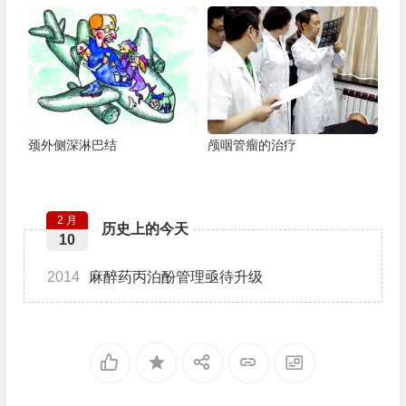
颈外侧深淋巴结
颅咽管瘤的治疗
2 月
历史上的今天
10
2014
麻醉药丙泊酚管理亟待升级