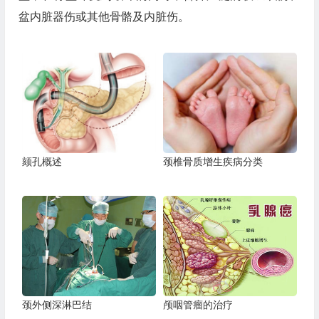
盆内脏器伤或其他骨骼及内脏伤。
颏孔概述
颈椎骨质增生疾病分类
颈外侧深淋巴结
颅咽管瘤的治疗