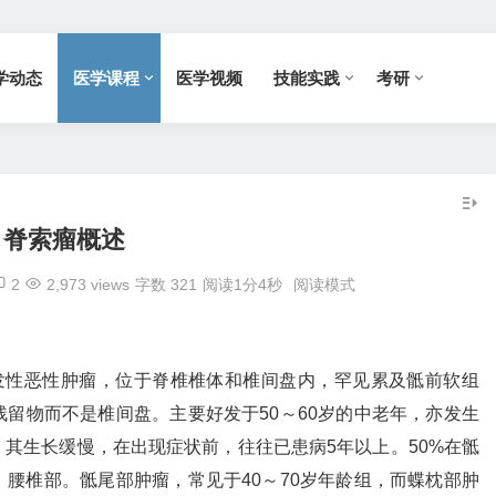
学动态
医学课程
医学视频
技能实践
考研
脊索瘤概述
2
2,973 views
字数 321
阅读1分4秒
阅读模式
原发性恶性肿瘤，位于脊椎椎体和椎间盘内，罕见累及骶前软组
留物而不是椎间盘。主要好发于50～60岁的中老年，亦发生
其生长缓慢，在出现症状前，往往已患病5年以上。50%在骶
、腰椎部。骶尾部肿瘤，常见于40～70岁年龄组，而蝶枕部肿