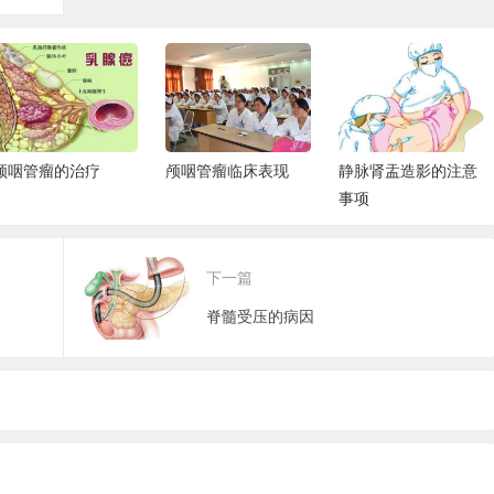
颅咽管瘤的治疗
颅咽管瘤临床表现
静脉肾盂造影的注意
事项
下一篇
脊髓受压的病因