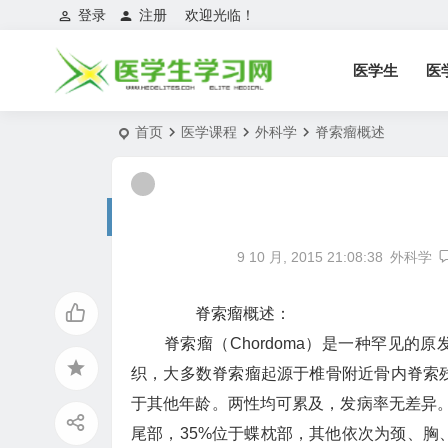
登录
注册
欢迎光临！
医学生
医
首页
医学课程
外科学
脊索瘤概述
9 10 月, 2015 21:08:38
外科学
脊索瘤概述：
脊索瘤（Chordoma）是一种罕见的
织，大多数脊索瘤起源于椎骨附近骨内脊索残
于其他年龄。两性均可累及，发病率无差异。
尾部，35%位于蝶枕部，其他依次为颈、胸