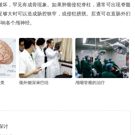
破坏，罕见有成骨现象。如果肿瘤侵犯脊柱，通常可出现脊髓
足够大时可以造成肠腔狭窄，或侵犯膀胱。肛查可在直肠外扪
影响各个颅神经。
分类
颈外侧深淋巴结
颅咽管瘤的治疗
探讨