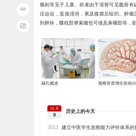
瘤则常见于儿童。前者由于溶骨可见骶骨有
压迫征，直接浸润，累及腹膜后组织。肿瘤
到肿块，蝶枕部脊索瘤也可侵及鼻咽部等，
颏孔概述
颈椎骨质增生疾病
10 月
历史上的今天
9
2013
建立中医学生急救能力评价体系的