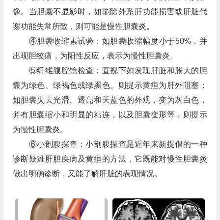
像。当胆囊不显影时，如能除外系肝功能损害或肝脏代
谢功能失常所致，则可能是慢性胆囊炎。
④胆囊收缩素试验：如胆囊收缩幅度小于50%，并
出现胆绞痛，为阳性反应，表示为慢性胆囊炎。
⑤纤维腹腔镜检查：直视下如发现肝脏和胀大的胆
囊为绿色、绿褐色或绿黑色。则提示黄疸为肝外阻塞；
如胆囊失去光滑、透亮和天蓝色的外观，变为灰白色，
并有胆囊缩小和明显的粘连，以及胆囊变形等，则提示
为慢性胆囊炎。
⑥小剖腹探查：小剖腹探查是近年来新提倡的一种
诊断疑难肝胆疾病及黄疸的方法，它既能对慢性胆囊炎
做出明确诊断，又能了解肝脏的表现情况。