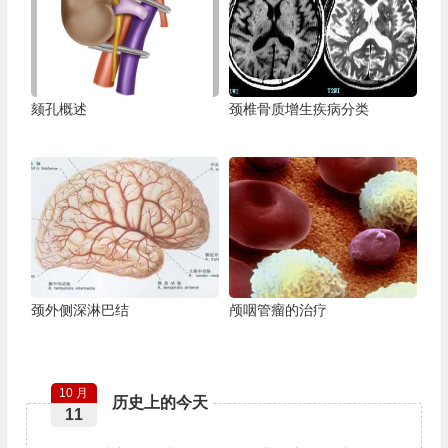
颏孔概述
颈椎骨质增生疾病分类
颈外侧深淋巴结
颅咽管瘤的治疗
10 月
历史上的今天
11