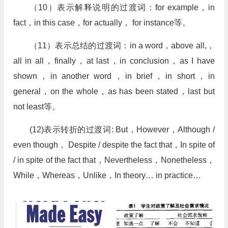
（10）表示解释说明的过渡词：for example，in
fact，in this case，for actually， for instance等。
（11）表示总结的过渡词：in a word，above all,，
all in all，finally，at last，in conclusion，as I have
shown，in another word，in brief，in short，in
general，on the whole，as has been stated，last but
not least等。
(12)表示转折的过渡词: But，However，Although /
even though， Despite / despite the fact that，In spite of
/ in spite of the fact that，Nevertheless，Nonetheless，
While，Whereas，Unlike，In theory… in practice…