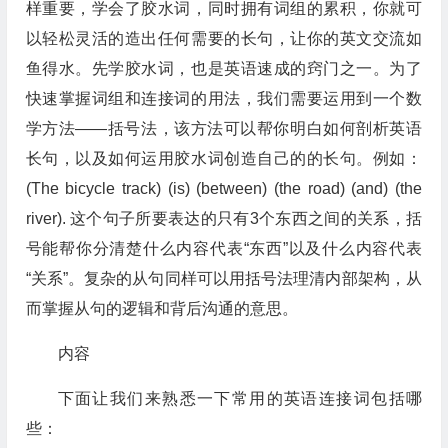
样重要，学会了胶水词，同时拥有词组的累积，你就可
以轻松灵活的造出任何需要的长句，让你的英文交流如
鱼得水。先学胶水词，也是英语速成的窍门之一。为了
快速掌握词组和连接词的用法，我们需要运用到一个数
学方法——括号法，该方法可以帮你明白如何剖析英语
长句，以及如何运用胶水词创造自己的的长句。例如：
(The bicycle track) (is) (between) (the road) (and) (the
river). 这个句子所要表达的只有3个东西之间的关系，括
号能帮你分清楚什么内容代表“东西”以及什么内容代表
“关系”。复杂的从句同样可以用括号法理清内部架构，从
而掌握从句的逻辑和背后沟通的意思。
内容
下面让我们来熟悉一下常用的英语连接词包括哪
些：