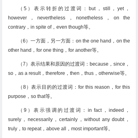
（5）表示转折的过渡词：but，still，yet，
however，nevertheless，nonetheless，on the
contrary，in spite of，even though等。
（6）一方面，另一方面：on the one hand，on the
other hand，for one thing，for another等。
（7）表示结果和原因的过渡词：because，since，
so，as a result，therefore，then，thus，otherwise等。
（8）表示目的的过渡词：for this reason，for this
purpose，so that等。
（9）表示强调的过渡词：in fact，indeed，
surely，necessarily，certainly，without any doubt，
truly，to repeat，above all，most important等。