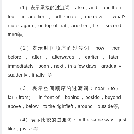
（1）表示承接的过渡词：also，and，and then，
too，in addition，furthermore，moreover，what's
more, again，on top of that，another，first，second，
third等。
（2）表示时间顺序的过渡词：now，then，
before，after，afterwards，earlier，later，
immediately，soon，next，in a few days，gradually，
suddenly，finally··等。
（3）表示空间顺序的过渡词：near（to），
far（from），in front of，behind，beside，beyond，
above，below，to the right/left，around，outside等。
（4）表示比较的过渡词：in the same way，just
like，just as等。