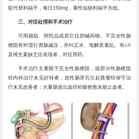
啶代替利福平，每日150mg，毒性似较利福平为低。
三、对症处理和手术治疗
可用颠茄、阿托品或其它抗胆碱药物。不完全性肠
梗阻有时需行胃肠减压，并纠正水、电解质紊乱。有
ƶѪ
及维生素缺乏症表现者，对症用药。
手术治疗主要限于完全性肠梗阻，或部分性肠梗阻
经内科治疗未见好转者，急性肠穿孔引起粪瘘经保守治
疗未见改善者；大量肠道出血经积极抢救未能止血者。