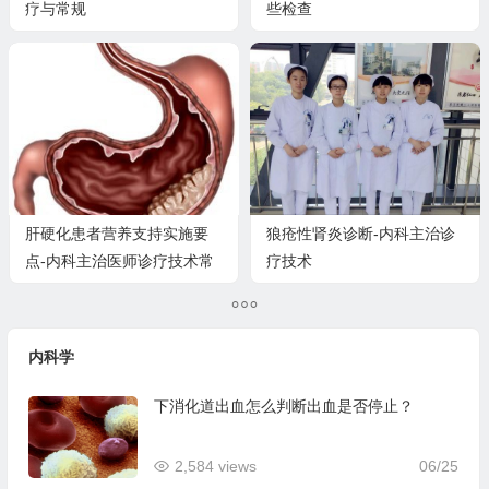
疗与常规
些检查
肝硬化患者营养支持实施要
狼疮性肾炎诊断-内科主治诊
点-内科主治医师诊疗技术常
疗技术
规
内科学
下消化道出血怎么判断出血是否停止？
2,584 views
06/25