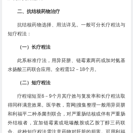
二、抗结核药物治疗
抗结核药物选择、用法详见。一般可分长疗程法与
短疗程法：
（一）长疗程法
此系标准疗法，用异菸肼、链霉素两药或加对氨基
水扬酸三药联合应用。全程需12－18个月。
（二）短疗程法
疗程缩短至6－9个月其疗效与复发率和长疗程法取
得同样满意效果。医学教，育网|搜集整理一般用异菸肼
和利福平二种杀菌剂联合，对严重肠结核或伴有严重肠
外结核者，宜加链霉素或吡嗪酰胺或乙胺丁醇三药联
合。此种短疗程法需注意药物对肝脏的损害。可用利福