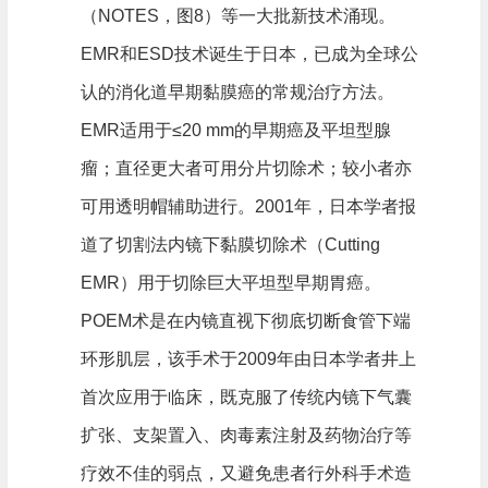
（NOTES，图8）等一大批新技术涌现。
EMR和ESD技术诞生于日本，已成为全球公
认的消化道早期黏膜癌的常规治疗方法。
EMR适用于≤20 mm的早期癌及平坦型腺
瘤；直径更大者可用分片切除术；较小者亦
可用透明帽辅助进行。2001年，日本学者报
道了切割法内镜下黏膜切除术（Cutting
EMR）用于切除巨大平坦型早期胃癌。
POEM术是在内镜直视下彻底切断食管下端
环形肌层，该手术于2009年由日本学者井上
首次应用于临床，既克服了传统内镜下气囊
扩张、支架置入、肉毒素注射及药物治疗等
疗效不佳的弱点，又避免患者行外科手术造