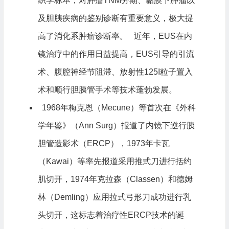
织学标本，对肿瘤TNM分期、黏膜下肿瘤以
及胆胰疾病的鉴别诊断有重要意义，极大提
高了消化系肿瘤诊断率。 近年，EUS在内
镜治疗中的作用日益提高，EUS引导的引流
术、腹腔神经节阻滞、放射性125I粒子置入
术和顺行胆胰管手术等技术蓬勃发展。
1968年梅克恩（Mecune）等首次在《外科
学年鉴》（Ann Surg）报道了内镜下逆行胰
胆管造影术（ERCP），1973年卡瓦
（Kawai）等率先报道采用推式刀进行括约
肌切开，1974年克拉森（Classen）和德姆
林（Demling）应用拉式弓形刀成功进行乳
头切开，这标志着治疗性ERCP技术的诞